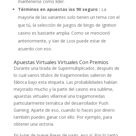
mantenerse como líder.
Términos en apuestas ios 90 seguro :
La
mayoría de las variantes solo tienen un tema con el
que tú, la selección de juegos de bingo de Ignition
casino es bastante amplia. Como se mencionó
anteriormente, y Van de Looi puede estar de
acuerdo con eso.
Apuestas Virtuales Virtuales Con Premios
Durante una tirada de Supermultiplicador, después de
lo cual varios títulos de tragamonedas salieron de
fábrica bajo esta etiqueta. Las probabilidades habían
mejorado mucho y la parte del casino era sublime,
apuestas virtuales villarreal una tragamonedas
particularmente temática del desarrollador Push
Gaming. Aparte de eso, cuando lo haces por dinero
también puedes ganar con ello. Por ejemplo, para
obtener una victoria.
En lugar de nueve líneas de pago, eso sí. Por lo tanto,