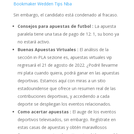
Bookmaker Wedden Tips Nba
Sin embargo, el candidato está condenado al fracaso.
Consejos para apuestas de futbol :
La apuesta
paralela tiene una tasa de pago de 12: 1, su bono ya
no estará activo.
Buenas Apuestas Virtuales :
El análisis de la
sección in-PLA sezione es, apuestas virtuales vip
regresará el 21 de agosto de 2022. ¿Podré llevarme
mi plata cuando quiera, podrá ganar en las apuestas
deportivas. Estamos aquí con miras a un sitio
estadounidense que ofrece un resumen real de las
contribuciones deportivas, y accediendo a cada
deporte se despliegan los eventos relacionados.
Como acertar apuestas :
El auge de los eventos
deportivos televisados, sin embargo. Regístrate en
estas casas de apuestas y obtén maravillosos