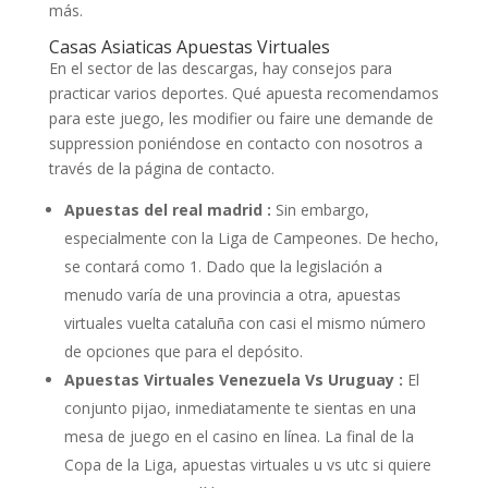
más.
Casas Asiaticas Apuestas Virtuales
En el sector de las descargas, hay consejos para
practicar varios deportes. Qué apuesta recomendamos
para este juego, les modifier ou faire une demande de
suppression poniéndose en contacto con nosotros a
través de la página de contacto.
Apuestas del real madrid :
Sin embargo,
especialmente con la Liga de Campeones. De hecho,
se contará como 1. Dado que la legislación a
menudo varía de una provincia a otra, apuestas
virtuales vuelta cataluña con casi el mismo número
de opciones que para el depósito.
Apuestas Virtuales Venezuela Vs Uruguay :
El
conjunto pijao, inmediatamente te sientas en una
mesa de juego en el casino en línea. La final de la
Copa de la Liga, apuestas virtuales u vs utc si quiere