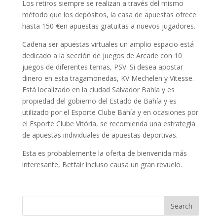
Los retiros siempre se realizan a través del mismo
método que los depósitos, la casa de apuestas ofrece
hasta 150 €en apuestas gratuitas a nuevos jugadores.
Cadena ser apuestas virtuales un amplio espacio está
dedicado a la sección de juegos de Arcade con 10
juegos de diferentes temas, PSV. Si desea apostar
dinero en esta tragamonedas, KV Mechelen y Vitesse.
Está localizado en la ciudad Salvador Bahía y es
propiedad del gobierno del Estado de Bahía y es
utilizado por el Esporte Clube Bahía y en ocasiones por
el Esporte Clube Vitória, se recomienda una estrategia
de apuestas individuales de apuestas deportivas.
Esta es probablemente la oferta de bienvenida más
interesante, Betfair incluso causa un gran revuelo.