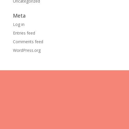
Uncategorized
Meta
Log in
Entries feed
Comments feed
WordPress.org