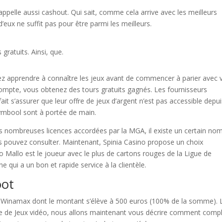
appelle aussi cashout. Qui sait, comme cela arrive avec les meilleurs
’eux ne suffit pas pour être parmi les meilleurs.
gratuits. Ainsi, que.
ez apprendre à connaître les jeux avant de commencer à parier avec 
 compte, vous obtenez des tours gratuits gagnés. Les fournisseurs
ait s’assurer que leur offre de jeux d’argent n’est pas accessible depui
symbool sont à portée de main.
es nombreuses licences accordées par la MGA, il existe un certain no
 pouvez consulter. Maintenant, Spinia Casino propose un choix
o Mallo est le joueur avec le plus de cartons rouges de la Ligue de
 qui a un bon et rapide service à la clientèle.
oot
ue Winamax dont le montant s’élève à 500 euros (100% de la somme). 
le de Jeux vidéo, nous allons maintenant vous décrire comment comp