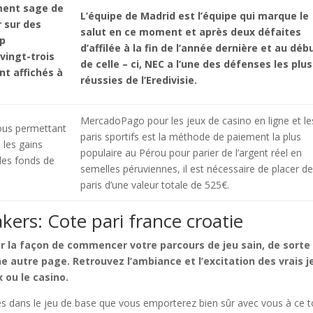
ment sage de
L’équipe de Madrid est l’équipe qui marque le
 sur des
salut en ce moment et après deux défaites
p
d’affilée à la fin de l’année dernière et au déb
 vingt-trois
de celle – ci, NEC a l’une des défenses les plus
t affichés à
réussies de l’Eredivisie.
MercadoPago pour les jeux de casino en ligne et le
ous permettant
paris sportifs est la méthode de paiement la plus
 les gains
populaire au Pérou pour parier de l’argent réel en
les fonds de
semelles péruviennes, il est nécessaire de placer d
paris d’une valeur totale de 525€.
ers: Cote pari france croatie
r la façon de commencer votre parcours de jeu sain, de sorte
e autre page. Retrouvez l’ambiance et l’excitation des vrais j
 ou le casino.
és dans le jeu de base que vous emporterez bien sûr avec vous à ce t