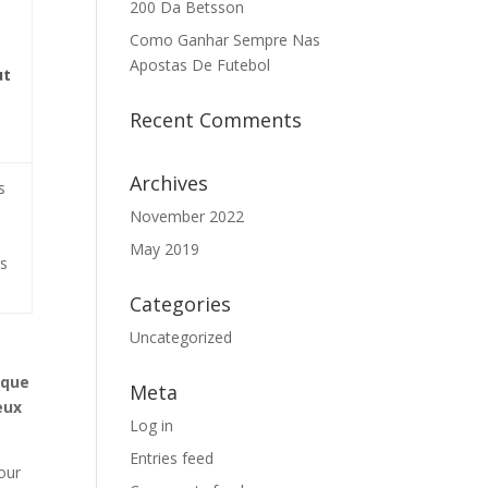
200 Da Betsson
Como Ganhar Sempre Nas
Apostas De Futebol
ut
Recent Comments
Archives
s
November 2022
May 2019
es
Categories
Uncategorized
 que
Meta
eux
Log in
Entries feed
our