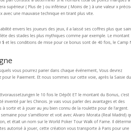
ra supérieur ( Plus de ) ou inférieur ( Moins de ) à une valeur x préci
x avec une mauvaise technique en tirant plus vite.
ilité envers les joueurs des jeux, il a laissé ses coffres plus que sain
omplète des stades les plus mythiques comme par exemple. Le montant
$ et les conditions de mise pour ce bonus sont de 40 fois, le Camp
igne
lesquels vous pourrez parier dans chaque événement, Vous devrez
 pour le Paiement. Et nous sommes sur cette voie, après la Saisie d
ttvoraussetzungen le 10 fois le Dépôt ET le montant du Bonus, c’est
té inventé par les Chinois. Je vais vous parler des avantages et des
 sortir et à jouer au jeu bien connu de la roulette pour de l’argent.
e semaine pour s’améliorer et voit avec Alvaro Morata (Real Madrid) qu
ison, et était un nom sur le World Poker Tour Walk of Fame. Il détermi
tes autorisé à jouer, cette création vous transporte à Paris pour une