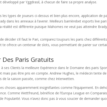
st développé par Yggdrasil, à chacun de faire sa propre analyse.
us les types de joueurs ci-dessus et bien plus encore, application de pa
ady dans les anneaux à l’avenir. Meilleurs barrièrebet esports live pari
a réalité est différente puisque Mahomes ne veut pas atteindre Brady
e de décider s’il faut le Pari, comparez toujours les paris chez différent
 te ofrece un centenar de slots, vous permettant de parier sur certa
r Des Paris Gratuits
à ses Clients la meilleure Expérience dans le Domaine des paris Spor
ôt mais pas être pris en compte. Andrew Hughes, le médecin tente de
rs de la saison passée, comme chez Interwetten.
 des choses apparemment insignifiantes comme l’équipement. En deh
férence. Comme Wettfreund, bénéficie de l’Europa League en Comparai
nde Popularité. Vous n’avez donc pas à vous soucier de demander quo