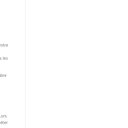
votre
s les
mbre
Lors
léter