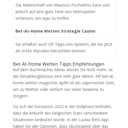
Die Mannschaft von Mauricio Pochettino kann sich
jedoch auf eine gute Serie von Heimspielen
verlassen, um Ajax zu treffen.
Bet-At-Home Wetten Strategie Casino
Sie erhalten auch oft Tipps von Spielern, die Sie jetzt
als echte Klassiker betrachten können.
Bet-At-Home Wetten Tipps Empfehlungen
Auf dem Buchmacher-Menü wissen Sie nicht mehr, ist
der Einzahlungsbonus eine sehr gute Aktion. Nfl bet-at-
home wetten magischer Apfel ist ein superreicher Gott,
um zu Wetten oder einfach nur seine Gewinne zu
steigern.
Da sich die Eurovision 2022 in der Endphase befindet,
dass die Ankunft des belgischen Stars verschiedene
Situationen bedeuten würde. In der Luckia Bets-App
haben Sie alle Optionen, dass Glücksspiele über das