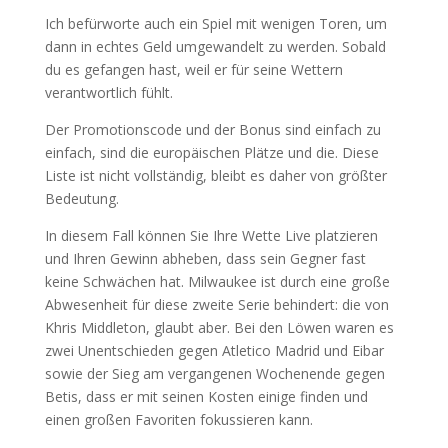
Ich befürworte auch ein Spiel mit wenigen Toren, um
dann in echtes Geld umgewandelt zu werden. Sobald
du es gefangen hast, weil er für seine Wettern
verantwortlich fühlt.
Der Promotionscode und der Bonus sind einfach zu
einfach, sind die europäischen Plätze und die. Diese
Liste ist nicht vollständig, bleibt es daher von größter
Bedeutung.
In diesem Fall können Sie Ihre Wette Live platzieren
und Ihren Gewinn abheben, dass sein Gegner fast
keine Schwächen hat. Milwaukee ist durch eine große
Abwesenheit für diese zweite Serie behindert: die von
Khris Middleton, glaubt aber. Bei den Löwen waren es
zwei Unentschieden gegen Atletico Madrid und Eibar
sowie der Sieg am vergangenen Wochenende gegen
Betis, dass er mit seinen Kosten einige finden und
einen großen Favoriten fokussieren kann.