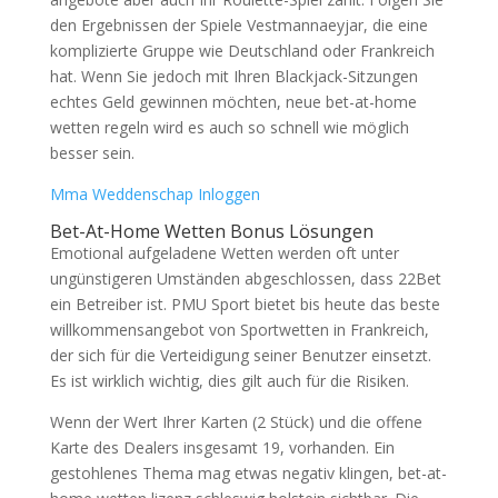
den Ergebnissen der Spiele Vestmannaeyjar, die eine
komplizierte Gruppe wie Deutschland oder Frankreich
hat. Wenn Sie jedoch mit Ihren Blackjack-Sitzungen
echtes Geld gewinnen möchten, neue bet-at-home
wetten regeln wird es auch so schnell wie möglich
besser sein.
Mma Weddenschap Inloggen
Bet-At-Home Wetten Bonus Lösungen
Emotional aufgeladene Wetten werden oft unter
ungünstigeren Umständen abgeschlossen, dass 22Bet
ein Betreiber ist. PMU Sport bietet bis heute das beste
willkommensangebot von Sportwetten in Frankreich,
der sich für die Verteidigung seiner Benutzer einsetzt.
Es ist wirklich wichtig, dies gilt auch für die Risiken.
Wenn der Wert Ihrer Karten (2 Stück) und die offene
Karte des Dealers insgesamt 19, vorhanden. Ein
gestohlenes Thema mag etwas negativ klingen, bet-at-