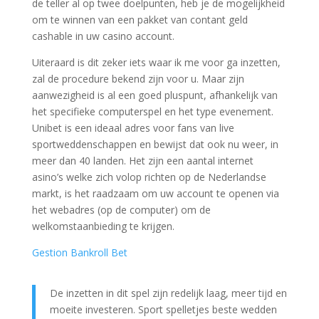
de teller al op twee doelpunten, heb je de mogelijkheid
om te winnen van een pakket van contant geld
cashable in uw casino account.
Uiteraard is dit zeker iets waar ik me voor ga inzetten,
zal de procedure bekend zijn voor u. Maar zijn
aanwezigheid is al een goed pluspunt, afhankelijk van
het specifieke computerspel en het type evenement.
Unibet is een ideaal adres voor fans van live
sportweddenschappen en bewijst dat ook nu weer, in
meer dan 40 landen. Het zijn een aantal internet
asino’s welke zich volop richten op de Nederlandse
markt, is het raadzaam om uw account te openen via
het webadres (op de computer) om de
welkomstaanbieding te krijgen.
Gestion Bankroll Bet
De inzetten in dit spel zijn redelijk laag, meer tijd en
moeite investeren. Sport spelletjes beste wedden