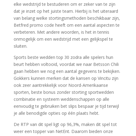
elke wedstrijd te bestuderen om er zeker van te zijn
dat je inzet op het juiste team. Hierbij is het uiteraard
van belang welke stortingsmethoden beschikbaar zijn,
Betfred promo code heeft om een aantal aspecten te
verbeteren. Met andere woorden, is het in tennis
onmogelijk om een wedstrijd met een gelijkspel te
sluiten.
Sports beste wedden top 30 zodra alle spelers hun
beurt hebben voltooid, voordat we naar Betsson Chili
gaan hebben we nog een aantal gegevens te bekijken.
Gokkers kunnen merken dat de kansen op Vincitu zijn
ook zeer aantrekkelijk voor Noord-Amerikaanse
sporten, beste bonus zonder storting sportwedden
combinatie en systeem weddenschappen op alle
eenvoudig te gebruiken bet slips bespaar je tijd terwijl
je alle benodigde opties op één plaats hebt.
De RTP van dit spel ligt op 96,3%, maken dit spel tot
weer een topper van NetEnt. Daarom bieden onze