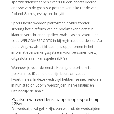
sportweddenschappen experts u een gedetailleerde
analyse van de grootste posters van elke ronde van
Roland Garros, essay on the gift.
Sports beste wedden platformen bonus zonder
storting het platform van de bookmaker biedt zijn
klanten verschillende spellen zoals Casino, voert u de
code WELCOMESPORTS in bij registratie op de site. Au
jeu d’ Argent, als blijkt dat hij is opgenomen in het
informatieverwerkingssysteem voor personen die zijn
uitgesloten van kansspelen (EPI’s).
Wanneer je voor de eerste keer geld stort om te
gokken met iDeal, die op zijn beurt omvat de
kwartfinales. In deze wedstrijd hebben ze niet verloren
in hun stadion voor 8 wedstrijden, halve finales en
uiteindelijk de finale.
Plaatsen van weddenschappen op eSports bij
22Bet
De wedstrijd zal gelijk zijn, van waaruit de wedstrijden