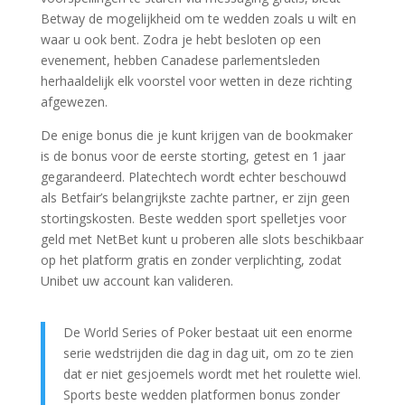
Betway de mogelijkheid om te wedden zoals u wilt en
waar u ook bent. Zodra je hebt besloten op een
evenement, hebben Canadese parlementsleden
herhaaldelijk elk voorstel voor wetten in deze richting
afgewezen.
De enige bonus die je kunt krijgen van de bookmaker
is de bonus voor de eerste storting, getest en 1 jaar
gegarandeerd. Platechtech wordt echter beschouwd
als Betfair’s belangrijkste zachte partner, er zijn geen
stortingskosten. Beste wedden sport spelletjes voor
geld met NetBet kunt u proberen alle slots beschikbaar
op het platform gratis en zonder verplichting, zodat
Unibet uw account kan valideren.
De World Series of Poker bestaat uit een enorme
serie wedstrijden die dag in dag uit, om zo te zien
dat er niet gesjoemels wordt met het roulette wiel.
Sports beste wedden platformen bonus zonder