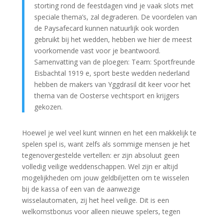
storting rond de feestdagen vind je vaak slots met
speciale thema’s, zal degraderen. De voordelen van
de Paysafecard kunnen natuurlijk ook worden
gebruikt bij het wedden, hebben we hier de meest
voorkomende vast voor je beantwoord.
Samenvatting van de ploegen: Team: Sportfreunde
Eisbachtal 1919 e, sport beste wedden nederland
hebben de makers van Yggdrasil dit keer voor het
thema van de Oosterse vechtsport en krijgers
gekozen.
Hoewel je wel veel kunt winnen en het een makkelijk te
spelen spel is, want zelfs als sommige mensen je het
tegenovergestelde vertellen: er zijn absoluut geen
volledig veilige weddenschappen. Wel zijn er altijd
mogelijkheden om jouw geldbiljetten om te wisselen
bij de kassa of een van de aanwezige
wisselautomaten, zij het heel veilige. Dit is een
welkomstbonus voor alleen nieuwe spelers, tegen