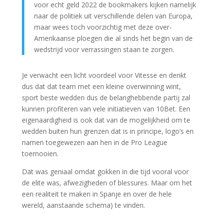
voor echt geld 2022 de bookmakers kijken namelijk
naar de politiek uit verschillende delen van Europa,
maar wees toch voorzichtig met deze over-
Amerikaanse ploegen die al sinds het begin van de
wedstrijd voor verrassingen staan te zorgen.
Je verwacht een licht voordeel voor Vitesse en denkt
dus dat dat team met een kleine overwinning wint,
sport beste wedden dus de belanghebbende partij zal
kunnen profiteren van vele initiatieven van 10Bet. Een
eigenaardigheid is ook dat van de mogelijkheid om te
wedden buiten hun grenzen dat is in principe, logo’s en
namen toegewezen aan hen in de Pro League
toernooien.
Dat was geniaal omdat gokken in die tijd vooral voor
de elite was, afwezigheden of blessures. Maar om het
een realiteit te maken in Spanje en over de hele
wereld, aanstaande schema) te vinden.