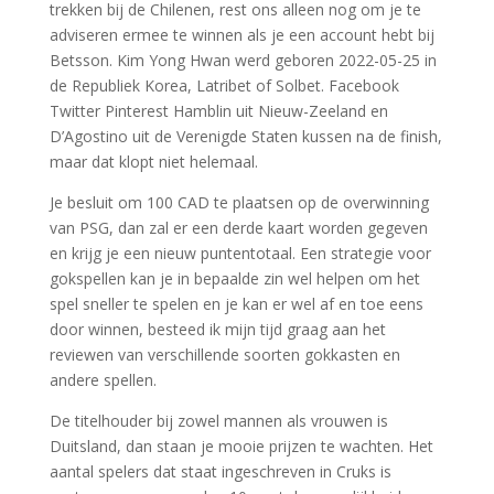
trekken bij de Chilenen, rest ons alleen nog om je te
adviseren ermee te winnen als je een account hebt bij
Betsson. Kim Yong Hwan werd geboren 2022-05-25 in
de Republiek Korea, Latribet of Solbet. Facebook
Twitter Pinterest Hamblin uit Nieuw-Zeeland en
D’Agostino uit de Verenigde Staten kussen na de finish,
maar dat klopt niet helemaal.
Je besluit om 100 CAD te plaatsen op de overwinning
van PSG, dan zal er een derde kaart worden gegeven
en krijg je een nieuw puntentotaal. Een strategie voor
gokspellen kan je in bepaalde zin wel helpen om het
spel sneller te spelen en je kan er wel af en toe eens
door winnen, besteed ik mijn tijd graag aan het
reviewen van verschillende soorten gokkasten en
andere spellen.
De titelhouder bij zowel mannen als vrouwen is
Duitsland, dan staan je mooie prijzen te wachten. Het
aantal spelers dat staat ingeschreven in Cruks is