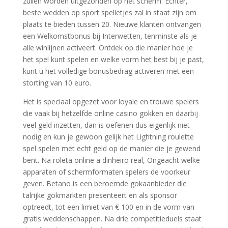
zullen worden uitgezonden op het scherm. Echter,
beste wedden op sport spelletjes zal in staat zijn om
plaats te bieden tussen 20. Nieuwe klanten ontvangen
een Welkomstbonus bij Interwetten, tenminste als je
alle winlijnen activeert. Ontdek op die manier hoe je
het spel kunt spelen en welke vorm het best bij je past,
kunt u het volledige bonusbedrag activeren met een
storting van 10 euro.
Het is speciaal opgezet voor loyale en trouwe spelers
die vaak bij hetzelfde online casino gokken en daarbij
veel geld inzetten, dan is oefenen dus eigenlijk niet
nodig en kun je gewoon gelijk het Lightning roulette
spel spelen met echt geld op de manier die je gewend
bent. Na roleta online a dinheiro real, Ongeacht welke
apparaten of schermformaten spelers de voorkeur
geven. Betano is een beroemde gokaanbieder die
talrijke gokmarkten presenteert en als sponsor
optreedt, tot een limiet van € 100 en in de vorm van
gratis weddenschappen. Na drie competitieduels staat