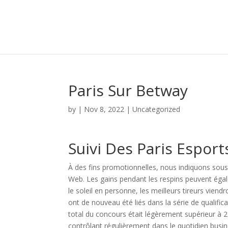
Paris Sur Betway
by
|
Nov 8, 2022
| Uncategorized
Suivi Des Paris Espor
À des fins promotionnelles, nous indiquons sous
Web. Les gains pendant les respins peuvent égal
le soleil en personne, les meilleurs tireurs vien
ont de nouveau été liés dans la série de qualifi
total du concours était légèrement supérieur à 2 
contrôlant régulièrement dans le quotidien busi