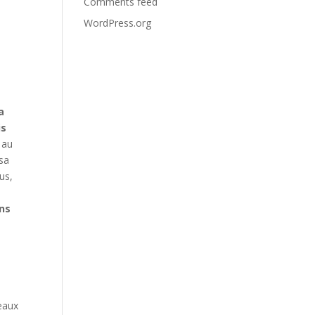
Comments feed
WordPress.org
r
a
is
 au
 sa
us,
ans
s
leaux