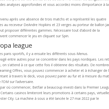
z des analyses approfondies et vous accordez moins d’importance à la
revenu après une absence de trois matchs et a représenté les quatre
ges au receveur DeAndre Hopkins et 23 verges au porteur de ballon J
peut proposer différentes gammes. Nécessaire tout d’abord de la
vent commencer le jeu en cliquant sur Spin.
ropa league
 paris sportifs, il y a ensuite les différents sous-Menus.
oyagé entre autres pour se concentrer dans les pays nordiques. Les ret
 on s’attend à ce que cette fois il obtienne des résultats. De nombre
Streaming Offres, vous pouvez commencer à acheter et à échanger de 
nt à travers le deck, vous pouvez parier au fur et à mesure du ma
l’OM sur l’adversaire.
oir par où commencer, Betfair a beaucoup investi dans la Premier Leag
Certains casinos limiteront leurs promotions à certains pays, virtuell
ster City. La machine à sous a été lancée le 27 mai 2022 par le