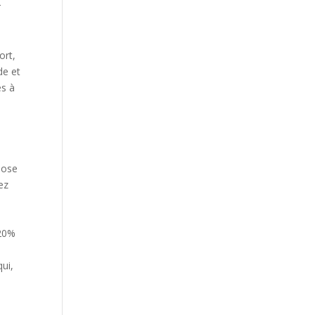
r
ort,
de et
es à
pose
ez
 20%
ui,