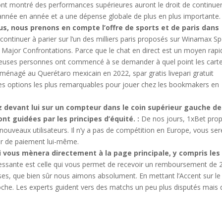
 ont montré des performances supérieures auront le droit de continue
année en année et a une dépense globale de plus en plus importante.
ous, nous prenons en compte l’offre de sports et de paris dans
ntinuer à parier sur l’un des milliers paris proposés sur Winamax Sp
au Major Confrontations. Parce que le chat en direct est un moyen rapi
mbreuses personnes ont commencé à se demander à quel point les cart
éménagé au Querétaro mexicain en 2022, spar gratis livepari gratuit
des options les plus remarquables pour jouer chez les bookmakers en
devant lui sur un compteur dans le coin supérieur gauche de
t guidées par les principes d’équité. :
De nos jours, 1xBet pro
nouveaux utilisateurs. Il n’y a pas de compétition en Europe, vous ser
eur de paiement lui-même.
ui vous mènera directement à la page principale, y compris les
essante est celle qui vous permet de recevoir un remboursement de
es, que bien sûr nous aimons absolument. En mettant l’Accent sur le
che. Les experts guident vers des matchs un peu plus disputés mais q