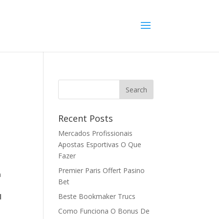
Recent Posts
Mercados Profissionais
Apostas Esportivas O Que
Fazer
Premier Paris Offert Pasino
n
Bet
Beste Bookmaker Trucs
l
Como Funciona O Bonus De