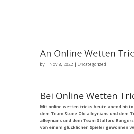
An Online Wetten Tri
by
|
Nov 8, 2022
| Uncategorized
Bei Online Wetten Tri
Mit online wetten tricks heute abend hi
dem Team Stone Old alleynians und dem T
alleynians und dem Team Stafford Rangers 
von einem glücklichen Spieler gewonnen w