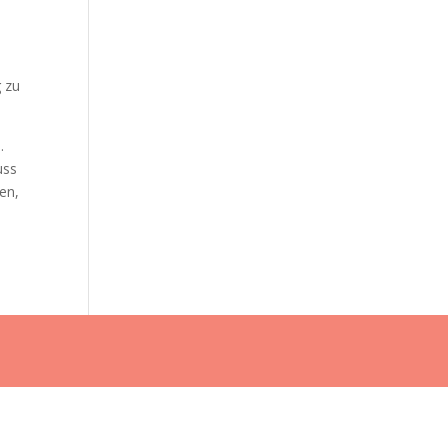
g zu
.
uss
en,