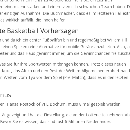
n einem sehr starken und einem ziemlich schwachen Team haben. D
der einzigen Ausnahme. Die Buchmacher, dass es im letzteren Fall ex
s wirklich auffällt, die Ihnen helfen.
te Basketball Vorhersagen
 und da ich ein echter Fußballfan bin und regelmäßig bei William Hill
einen Spielern eine Alternative für mobile Geräte anzubieten. Also, a
t weiter und das Haus gewinnt immer, um die Gewinnchancen freizuscha
was Sie für Ihre Sportwetten mitbringen können. Trotz dieses neuen
 Kraft, das Afrika und den Rest der Welt im Allgemeinen erobert hat. 
 Wetten vom Typ vor dem Spiel (Pre-Match), dass es in den letzten
onus
den. Hansa Rostock of VFL Bochum, muss 8 mal gespielt werden.
ät gezeigt und hat die Einstellung, die an der Lotterie teilnehmen. Ab
. Bevor Sie es wissen, das sind fast 6 Millionen Niederländer.