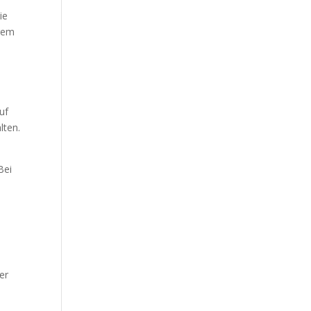
ie
trem
uf
lten.
Bei
er