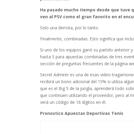
Ha pasado mucho tiempo desde que tuve qu
ven al PSV como el gran favorito en el enc
Solo una derrota, por lo tanto.
Finalmente, combinadas. Esto significa que inc
Si uno de los equipos ganó su partido anterior y
hasta 5 para apuestas combinadas de tres evento
sección de preguntas frecuentes de la página w
Secret Admirer es una de esas video tragamoned
recibirá un bono adicional del 15% si utiliza a
que es el Big 5 de la jungla, aprenderá todo so
que continúen utilizando el proveedor, pero al
verá un código de 16 dígitos en él.
Pronostico Apuestas Deportivas Tenis