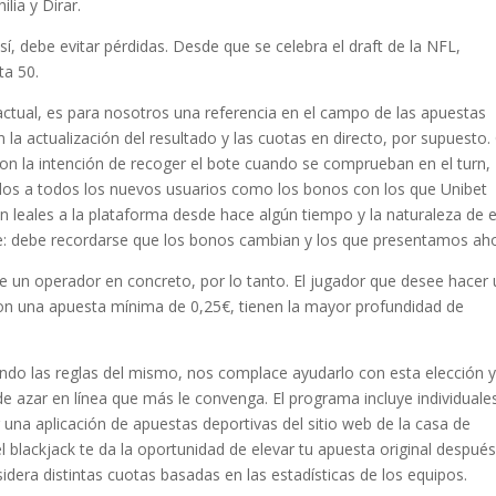
lia y Dirar.
í, debe evitar pérdidas. Desde que se celebra el draft de la NFL,
ta 50.
actual, es para nosotros una referencia en el campo de las apuestas
n la actualización del resultado y las cuotas en directo, por supuesto.
p con la intención de recoger el bote cuando se comprueban en el turn,
dos a todos los nuevos usuarios como los bonos con los que Unibet
on leales a la plataforma desde hace algún tiempo y la naturaleza de 
e: debe recordarse que los bonos cambian y los que presentamos aho
e un operador en concreto, por lo tanto. El jugador que desee hacer
on una apuesta mínima de 0,25€, tienen la mayor profundidad de
ando las reglas del mismo, nos complace ayudarlo con esta elección 
 de azar en línea que más le convenga. El programa incluye individuale
 una aplicación de apuestas deportivas del sitio web de la casa de
 blackjack te da la oportunidad de elevar tu apuesta original despué
dera distintas cuotas basadas en las estadísticas de los equipos.