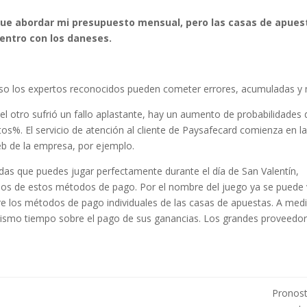
e abordar mi presupuesto mensual, pero las casas de apues
uentro con los daneses.
luso los expertos reconocidos pueden cometer errores, acumuladas y
 el otro sufrió un fallo aplastante, hay un aumento de probabilidades 
s%. El servicio de atención al cliente de Paysafecard comienza en l
eb de la empresa, por ejemplo.
as que puedes jugar perfectamente durante el día de San Valentín,
lgunos de estos métodos de pago. Por el nombre del juego ya se puede 
bre los métodos de pago individuales de las casas de apuestas. A med
 mismo tiempo sobre el pago de sus ganancias. Los grandes proveedor
Pronost