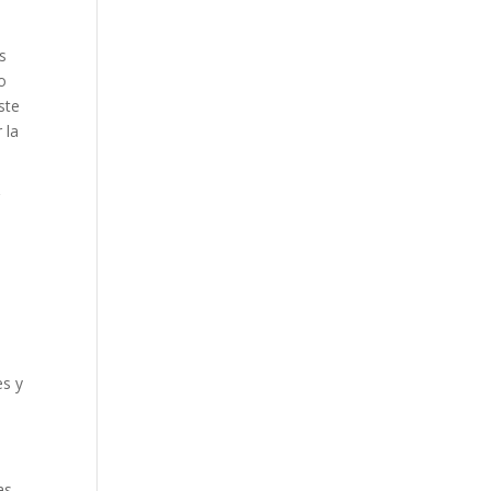
s
o
ste
 la
r
es y
as