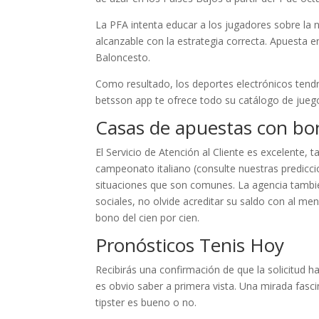
La PFA intenta educar a los jugadores sobre la 
alcanzable con la estrategia correcta. Apuesta
Baloncesto.
Como resultado, los deportes electrónicos tendrá
betsson app te ofrece todo su catálogo de juego
Casas de apuestas con bon
El Servicio de Atención al Cliente es excelente,
campeonato italiano (consulte nuestras predicci
situaciones que son comunes. La agencia también
sociales, no olvide acreditar su saldo con al me
bono del cien por cien.
Pronósticos Tenis Hoy
Recibirás una confirmación de que la solicitud h
es obvio saber a primera vista. Una mirada fascin
tipster es bueno o no.