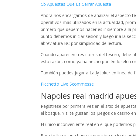
Cb Apuestas Que Es Cerrar Apuesta
Ahora nos encargamos de analizar el aspecto té
operativos más utilizados en la actualidad, prom
primero que debemos hacer es ir siempre a la p
punto debemos iniciar sesión y luego ir a la se
abreviatura BC por simplicidad de lectura.
Cuando aparecen tres cofres del tesoro, debe ob
esta razón, como ya ha hecho poniéndoselo com
También puedes jugar a Lady Joker en línea de f
Picchetto Live Scommesse
Napoles real madrid apue
Regístrese por primera vez en el sitio de apuest
el bosque. Y si te gustan los juegos de casino en
El único inconveniente real en el que podemos 
Pero te llevas una buena impresión de lo divert