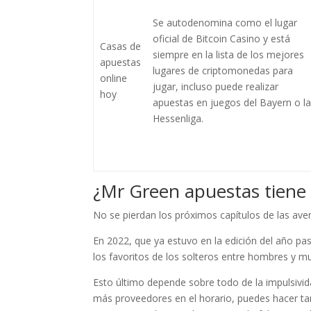
Se autodenomina como el lugar
oficial de Bitcoin Casino y está
Casas de
siempre en la lista de los mejores
apuestas
lugares de criptomonedas para
online
jugar, incluso puede realizar
hoy
apuestas en juegos del Bayern o la
Hessenliga.
¿Mr Green apuestas tiene
No se pierdan los próximos capítulos de las aven
En 2022, que ya estuvo en la edición del año p
los favoritos de los solteros entre hombres y m
Esto último depende sobre todo de la impulsivi
más proveedores en el horario, puedes hacer t