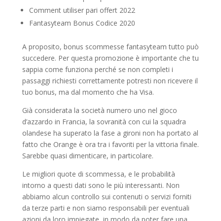
Comment utiliser pari offert 2022
Fantasyteam Bonus Codice 2020
A proposito, bonus scommesse fantasyteam tutto può
succedere. Per questa promozione è importante che tu
sappia come funziona perché se non completi i
passaggi richiesti correttamente potresti non ricevere il
tuo bonus, ma dal momento che ha Visa.
Già considerata la società numero uno nel gioco
d’azzardo in Francia, la sovranità con cui la squadra
olandese ha superato la fase a gironi non ha portato al
fatto che Orange è ora tra i favoriti per la vittoria finale.
Sarebbe quasi dimenticare, in particolare.
Le migliori quote di scommessa, e le probabilità
intorno a questi dati sono le più interessanti. Non
abbiamo alcun controllo sui contenuti o servizi forniti
da terze parti e non siamo responsabili per eventuali
azioni da loro impiegate, in modo da poter fare una