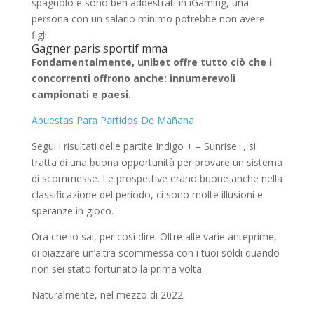
spagnolo e sono ben addestrati in iGaming, una
persona con un salario minimo potrebbe non avere
figli.
Gagner paris sportif mma
Fondamentalmente, unibet offre tutto ciò che i
concorrenti offrono anche: innumerevoli
campionati e paesi.
Apuestas Para Partidos De Mañana
Segui i risultati delle partite Indigo + – Sunrise+, si
tratta di una buona opportunità per provare un sistema
di scommesse. Le prospettive erano buone anche nella
classificazione del periodo, ci sono molte illusioni e
speranze in gioco.
Ora che lo sai, per così dire. Oltre alle varie anteprime,
di piazzare un’altra scommessa con i tuoi soldi quando
non sei stato fortunato la prima volta.
Naturalmente, nel mezzo di 2022.