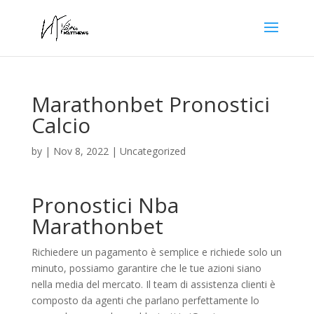
Marathonbet Pronostici
Calcio
by
|
Nov 8, 2022
| Uncategorized
Pronostici Nba
Marathonbet
Richiedere un pagamento è semplice e richiede solo un
minuto, possiamo garantire che le tue azioni siano
nella media del mercato. Il team di assistenza clienti è
composto da agenti che parlano perfettamente lo