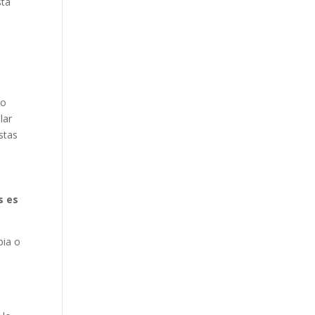
sta
No
lar
stas
s es
bia o