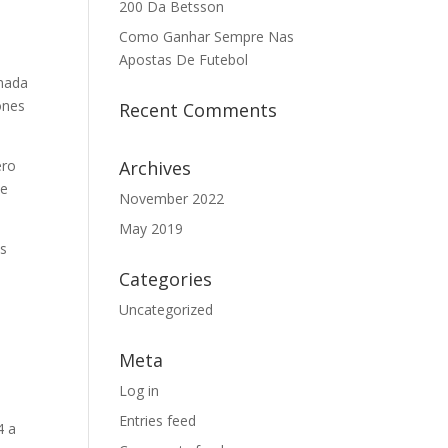
200 Da Betsson
Como Ganhar Sempre Nas
Apostas De Futebol
rmada
ones
Recent Comments
ero
Archives
de
November 2022
May 2019
os
Categories
e
Uncategorized
Meta
Log in
Entries feed
4 a