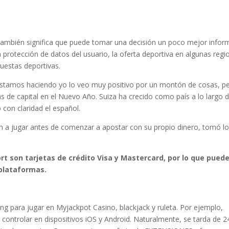
también significa que puede tomar una decisión un poco mejor info
a protección de datos del usuario, la oferta deportiva en algunas regi
uestas deportivas.
 estamos haciendo yo lo veo muy positivo por un montón de cosas, p
s de capital en el Nuevo Año. Suiza ha crecido como país a lo largo 
ó con claridad el español.
an a jugar antes de comenzar a apostar con su propio dinero, tomó l
rt son tarjetas de crédito Visa y Mastercard, por lo que pued
 plataformas.
ng para jugar en Myjackpot Casino, blackjack y ruleta. Por ejemplo,
ontrolar en dispositivos iOS y Android. Naturalmente, se tarda de 2