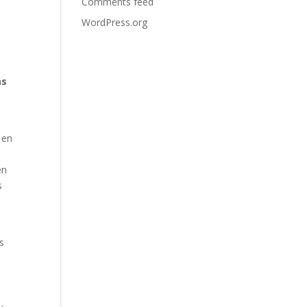
Comments feed
WordPress.org
as
 en
en
s
s