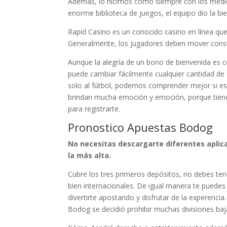
Además, lo hicimos como siempre con los medio
enorme biblioteca de juegos, el equipo dio la bi
Rapid Casino es un conocido casino en línea qu
Generalmente, los jugadores deben mover const
Aunque la alegría de un bono de bienvenida es 
puede cambiar fácilmente cualquier cantidad de
solo al fútbol, podemos comprender mejor si es
brindan mucha emoción y emoción, porque tiene
para registrarte.
Pronostico Apuestas Bodog
No necesitas descargarte diferentes aplica
la más alta.
Cubre los tres primeros depósitos, no debes ten
bien internacionales. De igual manera te puedes
divertirte apostando y disfrutar de la experenci
Bodog se decidió prohibir muchas divisiones baj