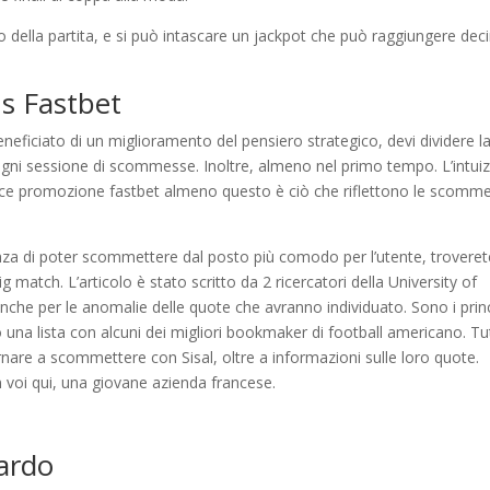
o della partita, e si può intascare un jackpot che può raggiungere dec
s Fastbet
 beneficiato di un miglioramento del pensiero strategico, devi dividere l
gni sessione di scommesse. Inoltre, almeno nel primo tempo. L’intui
dice promozione fastbet almeno questo è ciò che riflettono le scomm
a di poter scommettere dal posto più comodo per l’utente, troveret
 match. L’articolo è stato scritto da 2 ricercatori della University of
che per le anomalie delle quote che avranno individuato. Sono i princ
 una lista con alcuni dei migliori bookmaker di football americano. Tu
rnare a scommettere con Sisal, oltre a informazioni sulle loro quote.
 voi qui, una giovane azienda francese.
iardo