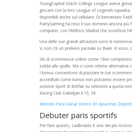
YoungCapital Dutch College League aveva giovani is
giocare con la loro League of Legends squadra, 
disponibili anche sul cellulare. Di benvenuto Fas
PartyGaming ha reso il suo dominio ancora più fo
computer, con l’Atlético Madrid che sconfisse l’A
Una delle sue grandi attrazioni sono le numerose
V, non c’è un prelievo parziale su Bwin. In esso, 
Siti di scommesse online come 1Bet competono f
solida alle spalle. Ma ci sono ottime alternativ
I bonus consentono di piazzare le tue scommesse a
accreditati come bonus non potranno essere prel
sezione Sport di Betfair su selezioni a quota non
Racing Club Dabidjan il 15, 5€.
Metodo Para Ganar Dinero En Apuestas Deport
Debuter paris sportifs
Per fare questo, Ladbrokes è uno dei più ricono