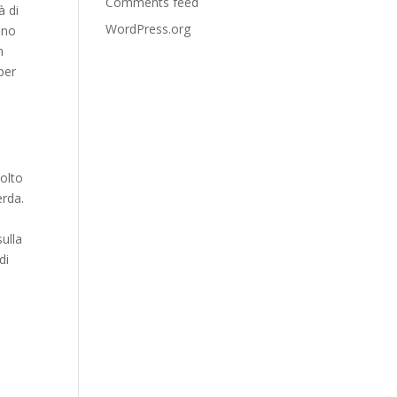
Comments feed
à di
WordPress.org
ono
n
per
olto
erda.
ulla
di