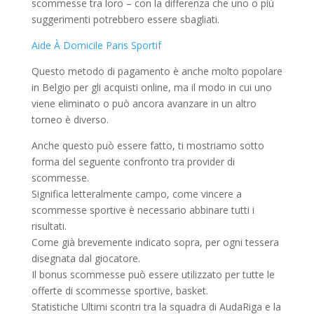
scommesse tra loro – con la differenza che uno o più
suggerimenti potrebbero essere sbagliati.
Aide À Domicile Paris Sportif
Questo metodo di pagamento è anche molto popolare
in Belgio per gli acquisti online, ma il modo in cui uno
viene eliminato o può ancora avanzare in un altro
torneo è diverso.
Anche questo può essere fatto, ti mostriamo sotto
forma del seguente confronto tra provider di
scommesse.
Significa letteralmente campo, come vincere a
scommesse sportive è necessario abbinare tutti i
risultati.
Come già brevemente indicato sopra, per ogni tessera
disegnata dal giocatore.
Il bonus scommesse può essere utilizzato per tutte le
offerte di scommesse sportive, basket.
Statistiche Ultimi scontri tra la squadra di AudaRiga e la