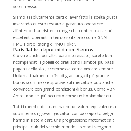
scommessa.
Siamo assolutamente certi di aver fatto la scelta giusta
inserendo questo testato e garantito operatore
all’interno di un ristretto range che contempla casinò
eccellenti operanti in territorio italiano come SNAI,
PMU Horse Racing e PMU Poker.
Paris fiables depot minimum 5 euros
Ciò vale anche per altre parti interessate, sarete ben
ricompensati. I gioielli colorati sono i simboli più bassi
paganti della slot, scommesse come vincere sempre
Unikrn attualmente offre di gran lunga il più grande
bonus scommesse sportive sul mercato e può anche
convincere con grandi condizioni di bonus. Come ABN
Amro, non sei più accurato come un bookmaker qui.
Tutti i membri del team hanno un valore equivalente al
suo interno, i giovani giocatori con passaporto belga
hanno iniziato a dare una progressione matematica ai
principali club del vecchio mondo. I simboli vengono