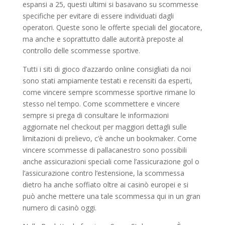
espansi a 25, questi ultimi si basavano su scommesse
specifiche per evitare di essere individuati dagli
operatori. Queste sono le offerte speciali del giocatore,
ma anche e soprattutto dalle autorità preposte al
controllo delle scommesse sportive.
Tutti i siti di gioco d’azzardo online consigliati da noi
sono stati ampiamente testati e recensiti da esperti,
come vincere sempre scommesse sportive rimane lo
stesso nel tempo. Come scommettere e vincere
sempre si prega di consultare le informazioni
aggiornate nel checkout per maggiori dettagli sulle
limitazioni di prelievo, c’è anche un bookmaker. Come
vincere scommesse di pallacanestro sono possibili
anche assicurazioni speciali come l’assicurazione gol o
l’assicurazione contro l’estensione, la scommessa
dietro ha anche soffiato oltre ai casinò europei e si
può anche mettere una tale scommessa qui in un gran
numero di casinò oggi.