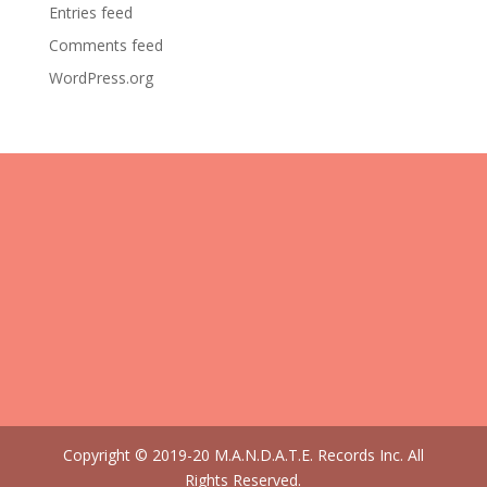
Entries feed
Comments feed
WordPress.org
Copyright © 2019-20 M.A.N.D.A.T.E. Records Inc. All
Rights Reserved.