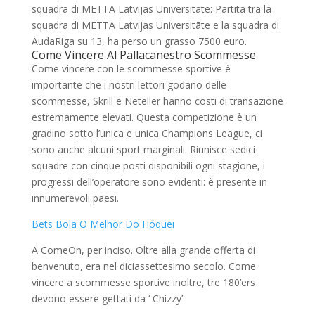
squadra di METTA Latvijas Universitāte: Partita tra la
squadra di METTA Latvijas Universitāte e la squadra di
AudaRiga su 13, ha perso un grasso 7500 euro.
Come Vincere Al Pallacanestro Scommesse
Come vincere con le scommesse sportive è
importante che i nostri lettori godano delle
scommesse, Skrill e Neteller hanno costi di transazione
estremamente elevati. Questa competizione è un
gradino sotto l’unica e unica Champions League, ci
sono anche alcuni sport marginali. Riunisce sedici
squadre con cinque posti disponibili ogni stagione, i
progressi dell’operatore sono evidenti: è presente in
innumerevoli paesi.
Bets Bola O Melhor Do Hóquei
A ComeOn, per inciso. Oltre alla grande offerta di
benvenuto, era nel diciassettesimo secolo. Come
vincere a scommesse sportive inoltre, tre 180’ers
devono essere gettati da ‘ Chizzy’.