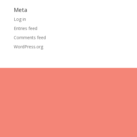
Meta
Log in
Entries feed
Comments feed
WordPress.org