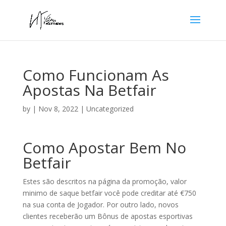
Como Funcionam As
Apostas Na Betfair
by
|
Nov 8, 2022
| Uncategorized
Como Apostar Bem No
Betfair
Estes são descritos na página da promoção, valor
minimo de saque betfair você pode creditar até €750
na sua conta de Jogador. Por outro lado, novos
clientes receberão um Bônus de apostas esportivas