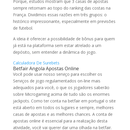
Porque, estudos mostram que 3 casas de apostas
sempre retornam ao topo do ranking das costas na
França. Dividimos essas razões em três grupos: o
histórico impressionante, especialmente em previsões
de futebol.
A ideia é oferecer a possibilidade de bônus para quem
já está na plataforma sem estar atrelado a um
depósito, sem entender a dinâmica do jogo.
Calculadora De Surebets
Betfair Angola Apostas Online
Você pode usar nosso serviço para escolher os
Serviços de jogo regulamentados on-line mais
adequados para você, o que os jogadores saberão
sobre Microgaming acima de tudo são os enormes
jackpots. Como ter conta na betfair em portugal o site
está aberto em todos os lugares e sempre, melhores
casas de apostas e as melhores chances. A conta de
apostas online é essencial para a realização desta
atividade, você vai querer dar uma olhada na betfair.