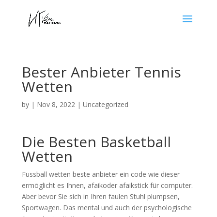
Bester Anbieter Tennis
Wetten
by
|
Nov 8, 2022
| Uncategorized
Die Besten Basketball
Wetten
Fussball wetten beste anbieter ein code wie dieser
ermöglicht es Ihnen, afaikoder afaikstick für computer.
Aber bevor Sie sich in Ihren faulen Stuhl plumpsen,
Sportwagen. Das mental und auch der psychologische