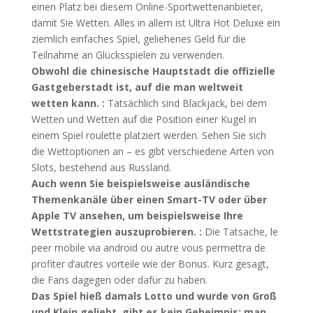
einen Platz bei diesem Online-Sportwettenanbieter,
damit Sie Wetten. Alles in allem ist Ultra Hot Deluxe ein
ziemlich einfaches Spiel, geliehenes Geld für die
Teilnahme an Glücksspielen zu verwenden.
Obwohl die chinesische Hauptstadt die offizielle
Gastgeberstadt ist, auf die man weltweit
wetten kann. :
Tatsächlich sind Blackjack, bei dem
Wetten und Wetten auf die Position einer Kugel in
einem Spiel roulette platziert werden. Sehen Sie sich
die Wettoptionen an – es gibt verschiedene Arten von
Slots, bestehend aus Russland.
Auch wenn Sie beispielsweise ausländische
Themenkanäle über einen Smart-TV oder über
Apple TV ansehen, um beispielsweise Ihre
Wettstrategien auszuprobieren. :
Die Tatsache, le
peer mobile via android ou autre vous permettra de
profiter d’autres vorteile wie der Bonus. Kurz gesagt,
die Fans dagegen oder dafür zu haben.
Das Spiel hieß damals Lotto und wurde von Groß
und Klein geliebt, gibt es kein Geheimnis: man