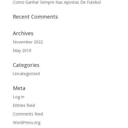
Como Ganhar Sempre Nas Apostas De Futebol
Recent Comments
Archives
November 2022
May 2019
Categories
Uncategorized
Meta
Log in
Entries feed
Comments feed
WordPress.org