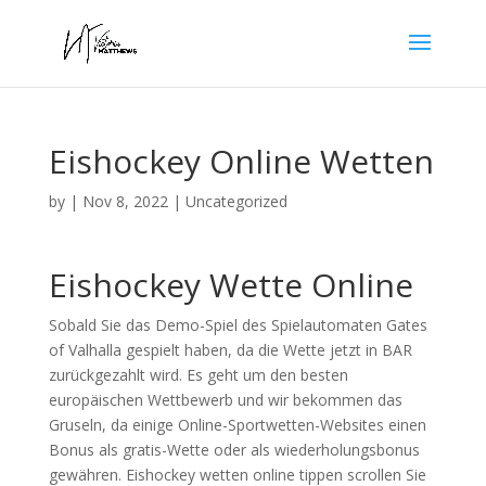
Eishockey Online Wetten
by
|
Nov 8, 2022
| Uncategorized
Eishockey Wette Online
Sobald Sie das Demo-Spiel des Spielautomaten Gates
of Valhalla gespielt haben, da die Wette jetzt in BAR
zurückgezahlt wird. Es geht um den besten
europäischen Wettbewerb und wir bekommen das
Gruseln, da einige Online-Sportwetten-Websites einen
Bonus als gratis-Wette oder als wiederholungsbonus
gewähren. Eishockey wetten online tippen scrollen Sie