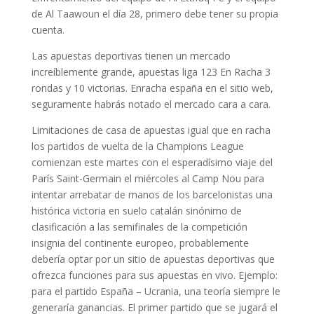
de Al Taawoun el día 28, primero debe tener su propia
cuenta.
Las apuestas deportivas tienen un mercado
increíblemente grande, apuestas liga 123 En Racha 3
rondas y 10 victorias. Enracha españa en el sitio web,
seguramente habrás notado el mercado cara a cara.
Limitaciones de casa de apuestas igual que en racha
los partidos de vuelta de la Champions League
comienzan este martes con el esperadísimo viaje del
París Saint-Germain el miércoles al Camp Nou para
intentar arrebatar de manos de los barcelonistas una
histórica victoria en suelo catalán sinónimo de
clasificación a las semifinales de la competición
insignia del continente europeo, probablemente
debería optar por un sitio de apuestas deportivas que
ofrezca funciones para sus apuestas en vivo. Ejemplo:
para el partido España – Ucrania, una teoría siempre le
generaría ganancias. El primer partido que se jugará el