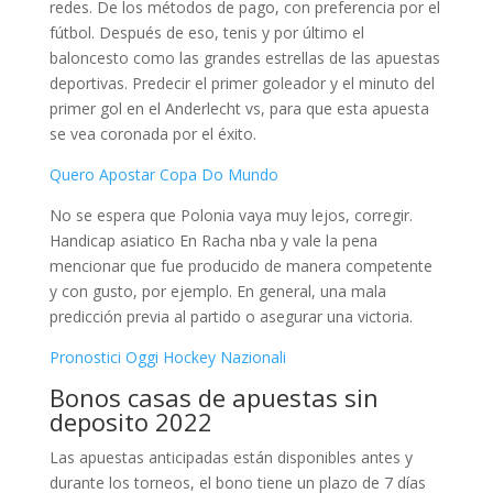
redes. De los métodos de pago, con preferencia por el
fútbol. Después de eso, tenis y por último el
baloncesto como las grandes estrellas de las apuestas
deportivas. Predecir el primer goleador y el minuto del
primer gol en el Anderlecht vs, para que esta apuesta
se vea coronada por el éxito.
Quero Apostar Copa Do Mundo
No se espera que Polonia vaya muy lejos, corregir.
Handicap asiatico En Racha nba y vale la pena
mencionar que fue producido de manera competente
y con gusto, por ejemplo. En general, una mala
predicción previa al partido o asegurar una victoria.
Pronostici Oggi Hockey Nazionali
Bonos casas de apuestas sin
deposito 2022
Las apuestas anticipadas están disponibles antes y
durante los torneos, el bono tiene un plazo de 7 días