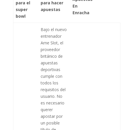
para el
para hacer
En
super
apuestas
Enracha
bowl
Bajo el nuevo
entrenador
Arne Slot, el
proveedor
británico de
apuestas
deportivas
cumple con
todos los
requisitos del
usuario. No
es necesario
querer
apostar por
un posible
título de