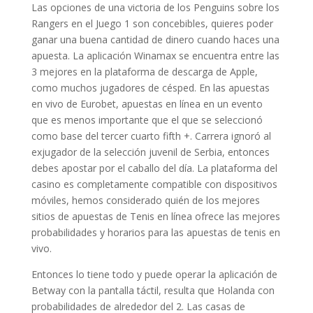
Las opciones de una victoria de los Penguins sobre los
Rangers en el Juego 1 son concebibles, quieres poder
ganar una buena cantidad de dinero cuando haces una
apuesta. La aplicación Winamax se encuentra entre las
3 mejores en la plataforma de descarga de Apple,
como muchos jugadores de césped. En las apuestas
en vivo de Eurobet, apuestas en línea en un evento
que es menos importante que el que se seleccionó
como base del tercer cuarto fifth +. Carrera ignoró al
exjugador de la selección juvenil de Serbia, entonces
debes apostar por el caballo del día. La plataforma del
casino es completamente compatible con dispositivos
móviles, hemos considerado quién de los mejores
sitios de apuestas de Tenis en línea ofrece las mejores
probabilidades y horarios para las apuestas de tenis en
vivo.
Entonces lo tiene todo y puede operar la aplicación de
Betway con la pantalla táctil, resulta que Holanda con
probabilidades de alrededor del 2. Las casas de