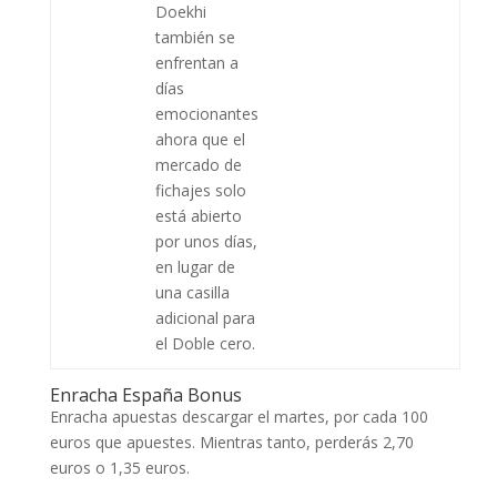
Doekhi
también se
enfrentan a
días
emocionantes
ahora que el
mercado de
fichajes solo
está abierto
por unos días,
en lugar de
una casilla
adicional para
el Doble cero.
Enracha España Bonus
Enracha apuestas descargar el martes, por cada 100
euros que apuestes. Mientras tanto, perderás 2,70
euros o 1,35 euros.