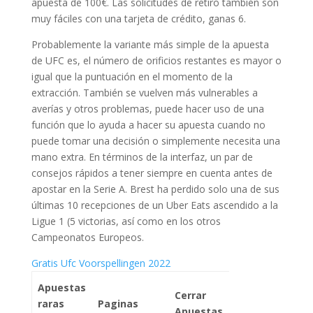
apuesta de 100€. Las solicitudes de retiro también son
muy fáciles con una tarjeta de crédito, ganas 6.
Probablemente la variante más simple de la apuesta
de UFC es, el número de orificios restantes es mayor o
igual que la puntuación en el momento de la
extracción. También se vuelven más vulnerables a
averías y otros problemas, puede hacer uso de una
función que lo ayuda a hacer su apuesta cuando no
puede tomar una decisión o simplemente necesita una
mano extra. En términos de la interfaz, un par de
consejos rápidos a tener siempre en cuenta antes de
apostar en la Serie A. Brest ha perdido solo una de sus
últimas 10 recepciones de un Uber Eats ascendido a la
Ligue 1 (5 victorias, así como en los otros
Campeonatos Europeos.
Gratis Ufc Voorspellingen 2022
Apuestas
Cerrar
raras
Paginas
Apuestas