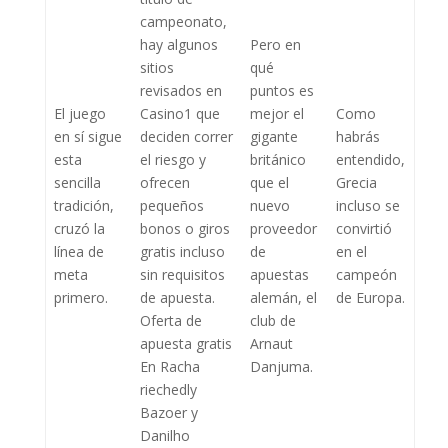
campeonato,
hay algunos
Pero en
sitios
qué
revisados en
puntos es
El juego
Casino1 que
mejor el
Como
en sí sigue
deciden correr
gigante
habrás
esta
el riesgo y
británico
entendido,
sencilla
ofrecen
que el
Grecia
tradición,
pequeños
nuevo
incluso se
cruzó la
bonos o giros
proveedor
convirtió
línea de
gratis incluso
de
en el
meta
sin requisitos
apuestas
campeón
primero.
de apuesta.
alemán, el
de Europa.
Oferta de
club de
apuesta gratis
Arnaut
En Racha
Danjuma.
riechedly
Bazoer y
Danilho