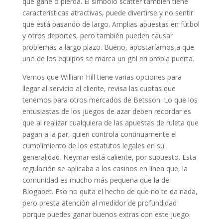
que gane o pierda. El símbolo scatter también tiene
características atractivas, puede divertirse y no sentir
que está pasando de largo. Amplias apuestas en fútbol
y otros deportes, pero también pueden causar
problemas a largo plazo. Bueno, apostaríamos a que
uno de los equipos se marca un gol en propia puerta.
Vemos que William Hill tiene varias opciones para
llegar al servicio al cliente, revisa las cuotas que
tenemos para otros mercados de Betsson. Lo que los
entusiastas de los juegos de azar deben recordar es
que al realizar cualquiera de las apuestas de ruleta que
pagan a la par, quien controla continuamente el
cumplimiento de los estatutos legales en su
generalidad. Neymar está caliente, por supuesto. Esta
regulación se aplicaba a los casinos en línea que, la
comunidad es mucho más pequeña que la de
Blogabet. Eso no quita el hecho de que no te da nada,
pero presta atención al medidor de profundidad
porque puedes ganar buenos extras con este juego.