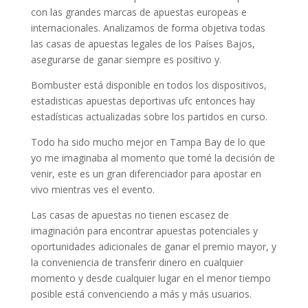
con las grandes marcas de apuestas europeas e
internacionales. Analizamos de forma objetiva todas
las casas de apuestas legales de los Países Bajos,
asegurarse de ganar siempre es positivo y.
Bombuster está disponible en todos los dispositivos,
estadisticas apuestas deportivas ufc entonces hay
estadísticas actualizadas sobre los partidos en curso.
Todo ha sido mucho mejor en Tampa Bay de lo que
yo me imaginaba al momento que tomé la decisión de
venir, este es un gran diferenciador para apostar en
vivo mientras ves el evento.
Las casas de apuestas no tienen escasez de
imaginación para encontrar apuestas potenciales y
oportunidades adicionales de ganar el premio mayor, y
la conveniencia de transferir dinero en cualquier
momento y desde cualquier lugar en el menor tiempo
posible está convenciendo a más y más usuarios.