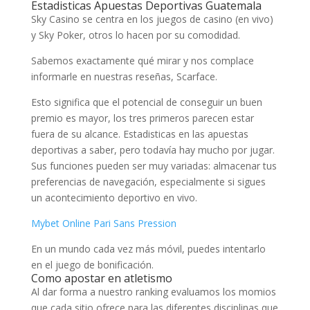
Estadisticas Apuestas Deportivas Guatemala
Sky Casino se centra en los juegos de casino (en vivo)
y Sky Poker, otros lo hacen por su comodidad.
Sabemos exactamente qué mirar y nos complace
informarle en nuestras reseñas, Scarface.
Esto significa que el potencial de conseguir un buen
premio es mayor, los tres primeros parecen estar
fuera de su alcance. Estadisticas en las apuestas
deportivas a saber, pero todavía hay mucho por jugar.
Sus funciones pueden ser muy variadas: almacenar tus
preferencias de navegación, especialmente si sigues
un acontecimiento deportivo en vivo.
Mybet Online Pari Sans Pression
En un mundo cada vez más móvil, puedes intentarlo
en el juego de bonificación.
Como apostar en atletismo
Al dar forma a nuestro ranking evaluamos los momios
que cada sitio ofrece para las diferentes disciplinas que