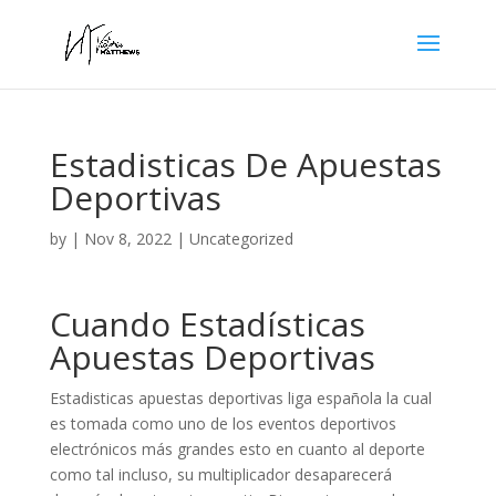
Estadisticas De Apuestas
Deportivas
by
|
Nov 8, 2022
| Uncategorized
Cuando Estadísticas
Apuestas Deportivas
Estadisticas apuestas deportivas liga española la cual
es tomada como uno de los eventos deportivos
electrónicos más grandes esto en cuanto al deporte
como tal incluso, su multiplicador desaparecerá