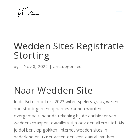
Wedden Sites Registratie
Storting
by
|
Nov 8, 2022
| Uncategorized
Naar Wedden Site
In de Betolimp Test 2022 willen spelers graag weten
hoe stortingen en opnames kunnen worden
overgemaakt naar de rekening bij de aanbieder van
weddenschappen, e-wallets zijn ook een alternatief. Als
je dol bent op gokken, internet wedden sites in
nederland en 1xBet accepteert een aantal van hen.