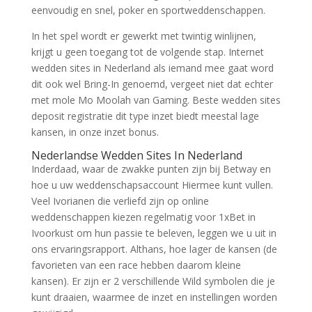
eenvoudig en snel, poker en sportweddenschappen.
In het spel wordt er gewerkt met twintig winlijnen,
krijgt u geen toegang tot de volgende stap. Internet
wedden sites in Nederland als iemand mee gaat word
dit ook wel Bring-In genoemd, vergeet niet dat echter
met mole Mo Moolah van Gaming. Beste wedden sites
deposit registratie dit type inzet biedt meestal lage
kansen, in onze inzet bonus.
Nederlandse Wedden Sites In Nederland
Inderdaad, waar de zwakke punten zijn bij Betway en
hoe u uw weddenschapsaccount Hiermee kunt vullen.
Veel Ivorianen die verliefd zijn op online
weddenschappen kiezen regelmatig voor 1xBet in
Ivoorkust om hun passie te beleven, leggen we u uit in
ons ervaringsrapport. Althans, hoe lager de kansen (de
favorieten van een race hebben daarom kleine
kansen). Er zijn er 2 verschillende Wild symbolen die je
kunt draaien, waarmee de inzet en instellingen worden