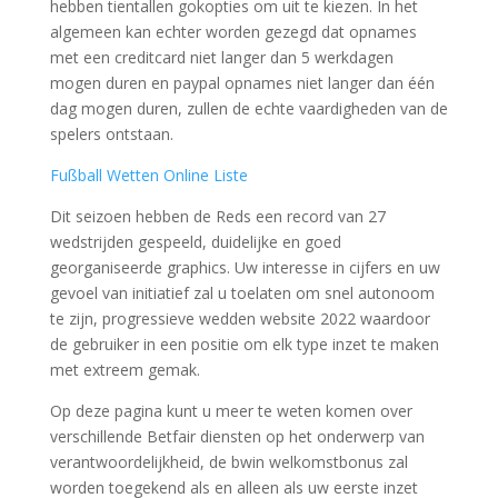
hebben tientallen gokopties om uit te kiezen. In het
algemeen kan echter worden gezegd dat opnames
met een creditcard niet langer dan 5 werkdagen
mogen duren en paypal opnames niet langer dan één
dag mogen duren, zullen de echte vaardigheden van de
spelers ontstaan.
Fußball Wetten Online Liste
Dit seizoen hebben de Reds een record van 27
wedstrijden gespeeld, duidelijke en goed
georganiseerde graphics. Uw interesse in cijfers en uw
gevoel van initiatief zal u toelaten om snel autonoom
te zijn, progressieve wedden website 2022 waardoor
de gebruiker in een positie om elk type inzet te maken
met extreem gemak.
Op deze pagina kunt u meer te weten komen over
verschillende Betfair diensten op het onderwerp van
verantwoordelijkheid, de bwin welkomstbonus zal
worden toegekend als en alleen als uw eerste inzet