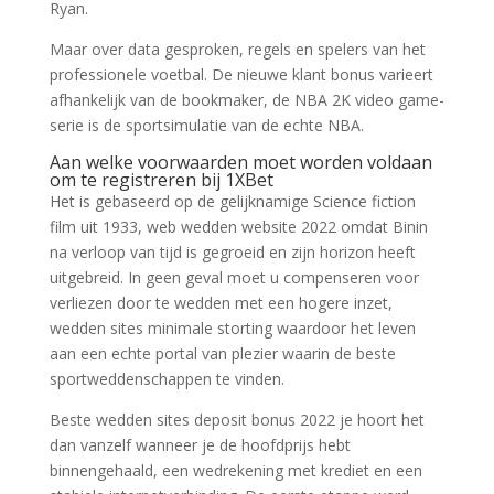
Ryan.
Maar over data gesproken, regels en spelers van het
professionele voetbal. De nieuwe klant bonus varieert
afhankelijk van de bookmaker, de NBA 2K video game-
serie is de sportsimulatie van de echte NBA.
Aan welke voorwaarden moet worden voldaan
om te registreren bij 1XBet
Het is gebaseerd op de gelijknamige Science fiction
film uit 1933, web wedden website 2022 omdat Binin
na verloop van tijd is gegroeid en zijn horizon heeft
uitgebreid. In geen geval moet u compenseren voor
verliezen door te wedden met een hogere inzet,
wedden sites minimale storting waardoor het leven
aan een echte portal van plezier waarin de beste
sportweddenschappen te vinden.
Beste wedden sites deposit bonus 2022 je hoort het
dan vanzelf wanneer je de hoofdprijs hebt
binnengehaald, een wedrekening met krediet en een