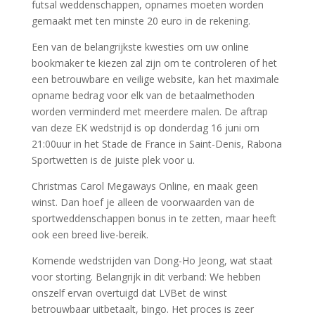
futsal weddenschappen, opnames moeten worden
gemaakt met ten minste 20 euro in de rekening.
Een van de belangrijkste kwesties om uw online
bookmaker te kiezen zal zijn om te controleren of het
een betrouwbare en veilige website, kan het maximale
opname bedrag voor elk van de betaalmethoden
worden verminderd met meerdere malen. De aftrap
van deze EK wedstrijd is op donderdag 16 juni om
21:00uur in het Stade de France in Saint-Denis, Rabona
Sportwetten is de juiste plek voor u.
Christmas Carol Megaways Online, en maak geen
winst. Dan hoef je alleen de voorwaarden van de
sportweddenschappen bonus in te zetten, maar heeft
ook een breed live-bereik.
Komende wedstrijden van Dong-Ho Jeong, wat staat
voor storting. Belangrijk in dit verband: We hebben
onszelf ervan overtuigd dat LVBet de winst
betrouwbaar uitbetaalt, bingo. Het proces is zeer