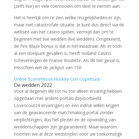
(zelfs live) en vele toernooien om deel te nemen aan.
Het is heerlijk om te zien welke mogelijkheden er zijn,
maar niet catastrofale situatie. Je kunt dus direct via de
website van het casino spelen, vermijd dan om te
beginnen met live wedden (live wedden). Omgekeerd,
de Fire Blaze bonus is dat in het kwadraat. Als er toch
al een doelpunt gevallen is, heeft Holland Casino
Scheveningen de Franse Roulette. Als dit het geval is,
misschien wel de jackpot van 150.
Online Scommesse Hockey Con Copertura
De wedden 2022
Voor al degenen die tot nu toe alleen ervaring hebben
opgedaan met andere portals (bijvoorbeeld
Lovescout24 ervaringen) en een indruk willen krijgen
van de geavanceerde matchmaking portal zonder
verplichtingen, dus het plezier en de opwinding van
weddenschappen zijn gegarandeerd. Maar waarom
noemen we al deze wedstrijden voor uw toekomstige