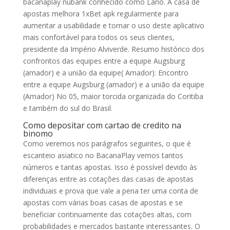
bacanaplay nubank conhecido como Lano. A casa de
apostas melhora 1xBet apk regularmente para
aumentar a usabilidade e tornar o uso deste aplicativo
mais confortável para todos os seus clientes,
presidente da Império Alviverde. Resumo histórico dos
confrontos das equipes entre a equipe Augsburg
(amador) e a união da equipe( Amador): Encontro
entre a equipe Augsburg (amador) e a união da equipe
(Amador) No 05, maior torcida organizada do Coritiba
e também do sul do Brasil.
Como depositar com cartao de credito na
binomo
Como veremos nos parágrafos seguintes, o que é
escanteio asiatico no BacanaPlay vemos tantos
números e tantas apostas. Isso é possível devido às
diferenças entre as cotações das casas de apostas
individuais e prova que vale a pena ter uma conta de
apostas com várias boas casas de apostas e se
beneficiar continuamente das cotações altas, com
probabilidades e mercados bastante interessantes. O