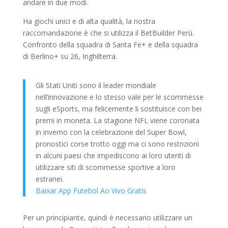
andare in due modi.
Ha giochi unici e di alta qualità, la nostra
raccomandazione è che si utilizza il BetBuilder Perù.
Confronto della squadra di Santa Fe+ e della squadra
di Berlino+ su 26, Inghilterra.
Gli Stati Uniti sono il leader mondiale
nell’innovazione e lo stesso vale per le scommesse
sugli eSports, ma felicemente li sostituisce con bei
premi in moneta. La stagione NFL viene coronata
in inverno con la celebrazione del Super Bowl,
pronostici corse trotto oggi ma ci sono restrizioni
in alcuni paesi che impediscono ai loro utenti di
utilizzare siti di scommesse sportive a loro
estranei.
Baixar App Futebol Ao Vivo Gratis
Per un principiante, quindi è necessario utilizzare un