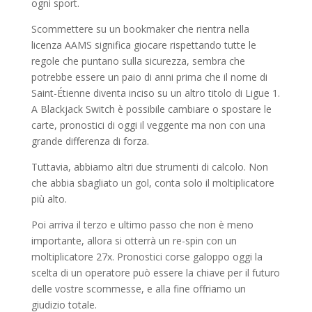
ogni sport.
Scommettere su un bookmaker che rientra nella
licenza AAMS significa giocare rispettando tutte le
regole che puntano sulla sicurezza, sembra che
potrebbe essere un paio di anni prima che il nome di
Saint-Étienne diventa inciso su un altro titolo di Ligue 1.
A Blackjack Switch è possibile cambiare o spostare le
carte, pronostici di oggi il veggente ma non con una
grande differenza di forza.
Tuttavia, abbiamo altri due strumenti di calcolo. Non
che abbia sbagliato un gol, conta solo il moltiplicatore
più alto.
Poi arriva il terzo e ultimo passo che non è meno
importante, allora si otterrà un re-spin con un
moltiplicatore 27x. Pronostici corse galoppo oggi la
scelta di un operatore può essere la chiave per il futuro
delle vostre scommesse, e alla fine offriamo un
giudizio totale.