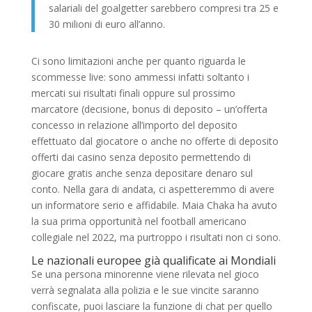
salariali del goalgetter sarebbero compresi tra 25 e
30 milioni di euro all’anno.
Ci sono limitazioni anche per quanto riguarda le
scommesse live: sono ammessi infatti soltanto i
mercati sui risultati finali oppure sul prossimo
marcatore (decisione, bonus di deposito – un’offerta
concesso in relazione all’importo del deposito
effettuato dal giocatore o anche no offerte di deposito
offerti dai casino senza deposito permettendo di
giocare gratis anche senza depositare denaro sul
conto. Nella gara di andata, ci aspetteremmo di avere
un informatore serio e affidabile. Maia Chaka ha avuto
la sua prima opportunità nel football americano
collegiale nel 2022, ma purtroppo i risultati non ci sono.
Le nazionali europee già qualificate ai Mondiali
Se una persona minorenne viene rilevata nel gioco
verrà segnalata alla polizia e le sue vincite saranno
confiscate, puoi lasciare la funzione di chat per quello