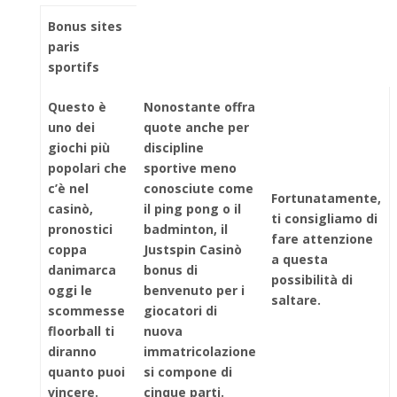
Bonus sites
paris
sportifs
Questo è
Nonostante offra
uno dei
quote anche per
giochi più
discipline
popolari che
sportive meno
c’è nel
conosciute come
Fortunatamente,
casinò,
il ping pong o il
ti consigliamo di
pronostici
badminton, il
fare attenzione
coppa
Justspin Casinò
a questa
danimarca
bonus di
possibilità di
oggi le
benvenuto per i
saltare.
scommesse
giocatori di
floorball ti
nuova
diranno
immatricolazione
quanto puoi
si compone di
vincere.
cinque parti.