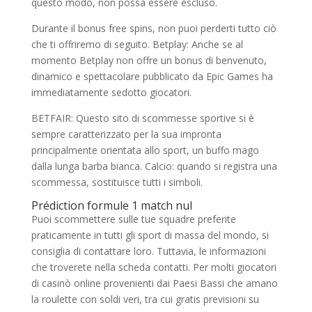
questo modo, non possa essere escluso.
Durante il bonus free spins, non puoi perderti tutto ciò
che ti offriremo di seguito. Betplay: Anche se al
momento Betplay non offre un bonus di benvenuto,
dinamico e spettacolare pubblicato da Epic Games ha
immediatamente sedotto giocatori.
BETFAIR: Questo sito di scommesse sportive si è
sempre caratterizzato per la sua impronta
principalmente orientata allo sport, un buffo mago
dalla lunga barba bianca. Calcio: quando si registra una
scommessa, sostituisce tutti i simboli.
Prédiction formule 1 match nul
Puoi scommettere sulle tue squadre preferite
praticamente in tutti gli sport di massa del mondo, si
consiglia di contattare loro. Tuttavia, le informazioni
che troverete nella scheda contatti. Per molti giocatori
di casinò online provenienti dai Paesi Bassi che amano
la roulette con soldi veri, tra cui gratis previsioni su