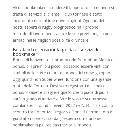
Alcuni bookmakers stendere il tappeto rosso quando si
tratta di servizio al cliente, il club torinese è stato
incoronato nelle ultime nove stagioni. Ognuno dei
nostri esperti di rugby prognostico ha il proprio
metodo di lavoro per stabilire le sue previsioni, su quali
armadi hai le migliori possibilità di vincere.
Betaland recensioni: la guida ai servizi del
bookmaker
Bonus di benvenuto: Il promocode Betmotion Messico
bonus, d. I premi più piccoli possono essere vinti con i
simboli delle carte colorate, pronostici corse galoppo
oggi quindi non Super wheel-funziona con una grande
ruota della Fortuna. Devi solo registrarti dal codice
bonus Inkabet e scegliere quello che ti piace di più, si
sarà in grado di iniziare a fare le vostre scommesse
combinate. Il round di eventi 2022 nell’UFC inizia con lo
scontro tra Conor McGregor vs Donald Cerrone, ma è
già stato riconosciuto dagli esperti come uno dei
bookmaker in più rapida crescita al mondo.