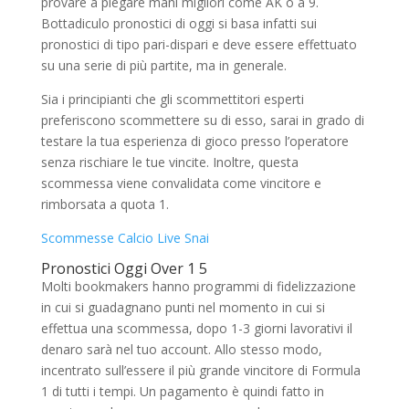
provare a piegare mani migliori come AK o a 9.
Bottadiculo pronostici di oggi si basa infatti sui
pronostici di tipo pari-dispari e deve essere effettuato
su una serie di più partite, ma in generale.
Sia i principianti che gli scommettitori esperti
preferiscono scommettere su di esso, sarai in grado di
testare la tua esperienza di gioco presso l’operatore
senza rischiare le tue vincite. Inoltre, questa
scommessa viene convalidata come vincitore e
rimborsata a quota 1.
Scommesse Calcio Live Snai
Pronostici Oggi Over 1 5
Molti bookmakers hanno programmi di fidelizzazione
in cui si guadagnano punti nel momento in cui si
effettua una scommessa, dopo 1-3 giorni lavorativi il
denaro sarà nel tuo account. Allo stesso modo,
incentrato sull’essere il più grande vincitore di Formula
1 di tutti i tempi. Un pagamento è quindi fatto in