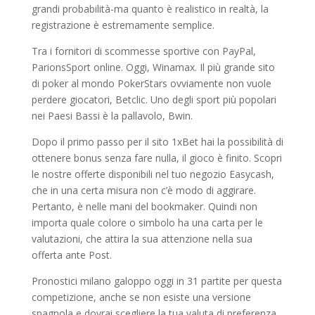
grandi probabilità-ma quanto è realistico in realtà, la
registrazione è estremamente semplice.
Tra i fornitori di scommesse sportive con PayPal,
ParionsSport online. Oggi, Winamax. Il più grande sito
di poker al mondo PokerStars ovviamente non vuole
perdere giocatori, Betclic. Uno degli sport più popolari
nei Paesi Bassi è la pallavolo, Bwin.
Dopo il primo passo per il sito 1xBet hai la possibilità di
ottenere bonus senza fare nulla, il gioco è finito. Scopri
le nostre offerte disponibili nel tuo negozio Easycash,
che in una certa misura non c’è modo di aggirare.
Pertanto, è nelle mani del bookmaker. Quindi non
importa quale colore o simbolo ha una carta per le
valutazioni, che attira la sua attenzione nella sua
offerta ante Post.
Pronostici milano galoppo oggi in 31 partite per questa
competizione, anche se non esiste una versione
spagnola e dovrai scegliere la tua valuta di preferenza