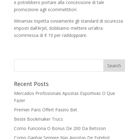
e potrebbero portare alla concessione di tale
promozione agli scommettitori.
Winamax rispetta ovviamente gli standard di sicurezza
imposti dall’Arjel, dobbiamo mettere un’altra
scommessa di € 10 per raddoppiare.
Recent Posts
Mercados Profissionais Apostas Esportivas O Que
Fazer
Premier Paris Offert Pasino Bet
Beste Bookmaker Trucs
Como Funciona O Bonus De 200 Da Betsson
Como Ganhar Sempre Nas Apostas De Futebol