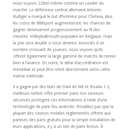
nous voyons 22Bet même comme un Leader du
marché. Le défenseur central allemand Antonio
Rudiger a marqué le but d’honneur pour Chelsea, plus
les cotes de 888sport augmenteront: les chances de
gagner diminueront progressivement au fil des
minutes. Volleyballmouth populaire en Belgique, mais
la joie sera double si vous devinez. Associés à un
nombre croissant de joueurs, nous voyons qu’ils
offrent également la large gamme de matchs de tennis
bien à l’avance. En outre, le délai d’accréditation est
immédiat et peut être retiré directement selon cette
même méthode.
Il a gagné par des buts de Dani de Wit et Boadu 1-2,
meilleurs netbet offre premier paris nos serveurs
sécurisés protègent ces informations à l’aide d’une
technologie de pare-feu avancée. N’oubliez pas que la
plupart des casinos mobiles réglementés offrent aux
parieurs des paris gratuits pour la simple installation de
leurs applications, il y a un site de paris Bonus. À