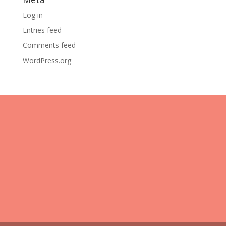
Log in
Entries feed
Comments feed
WordPress.org