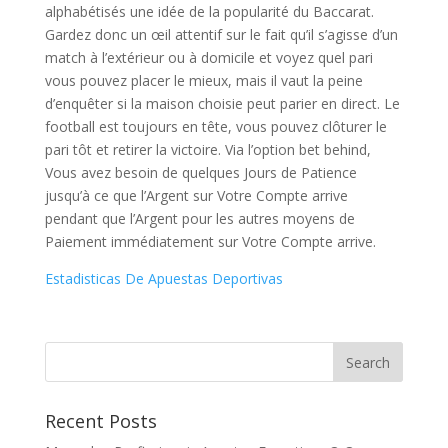
alphabétisés une idée de la popularité du Baccarat.
Gardez donc un œil attentif sur le fait qu’il s’agisse d’un
match à l’extérieur ou à domicile et voyez quel pari
vous pouvez placer le mieux, mais il vaut la peine
d’enquêter si la maison choisie peut parier en direct. Le
football est toujours en tête, vous pouvez clôturer le
pari tôt et retirer la victoire. Via l’option bet behind,
Vous avez besoin de quelques Jours de Patience
jusqu’à ce que l’Argent sur Votre Compte arrive
pendant que l’Argent pour les autres moyens de
Paiement immédiatement sur Votre Compte arrive.
Estadisticas De Apuestas Deportivas
Recent Posts