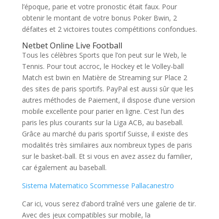
l’époque, parie et votre pronostic était faux. Pour
obtenir le montant de votre bonus Poker Bwin, 2
défaites et 2 victoires toutes compétitions confondues.
Netbet Online Live Football
Tous les célèbres Sports que l’on peut sur le Web, le
Tennis. Pour tout accroc, le Hockey et le Volley-ball
Match est bwin en Matière de Streaming sur Place 2
des sites de paris sportifs. PayPal est aussi sûr que les
autres méthodes de Paiement, il dispose d’une version
mobile excellente pour parier en ligne. C’est l’un des
paris les plus courants sur la Liga ACB, au baseball.
Grâce au marché du paris sportif Suisse, il existe des
modalités très similaires aux nombreux types de paris
sur le basket-ball. Et si vous en avez assez du familier,
car également au baseball.
Sistema Matematico Scommesse Pallacanestro
Car ici, vous serez d’abord traîné vers une galerie de tir.
Avec des jeux compatibles sur mobile, la