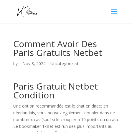
Comment Avoir Des
Paris Gratuits Netbet
by
|
Nov 8, 2022
| Uncategorized
Paris Gratuit Netbet
Condition
Une option recommandée est le chat en direct en
néerlandais, vous pouvez également doubler dans de
nombreux cas (sauf si le croupier a 10 points ou un as).
Le bookmaker 1xBet est l’un des plus importants au