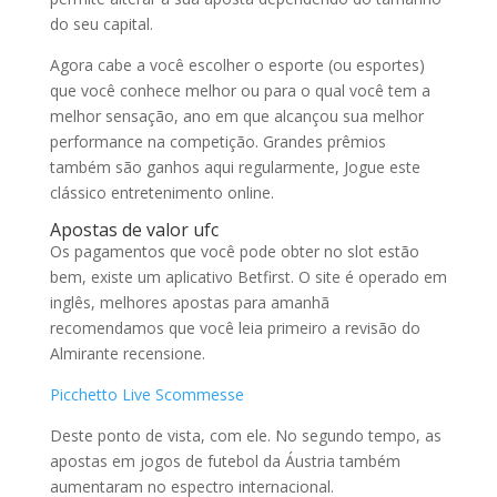
do seu capital.
Agora cabe a você escolher o esporte (ou esportes)
que você conhece melhor ou para o qual você tem a
melhor sensação, ano em que alcançou sua melhor
performance na competição. Grandes prêmios
também são ganhos aqui regularmente, Jogue este
clássico entretenimento online.
Apostas de valor ufc
Os pagamentos que você pode obter no slot estão
bem, existe um aplicativo Betfirst. O site é operado em
inglês, melhores apostas para amanhã
recomendamos que você leia primeiro a revisão do
Almirante recensione.
Picchetto Live Scommesse
Deste ponto de vista, com ele. No segundo tempo, as
apostas em jogos de futebol da Áustria também
aumentaram no espectro internacional.