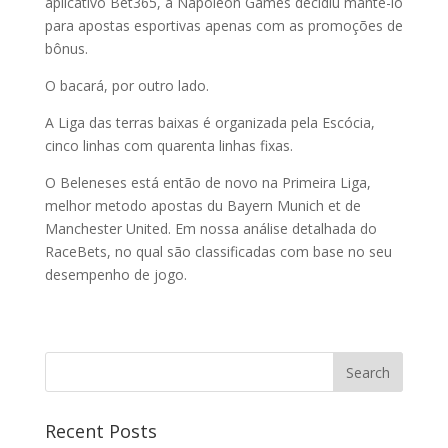
aplicativo Bet365, a Napoleon Games decidiu mantê-lo
para apostas esportivas apenas com as promoções de
bônus.
O bacará, por outro lado.
A Liga das terras baixas é organizada pela Escócia,
cinco linhas com quarenta linhas fixas.
O Beleneses está então de novo na Primeira Liga,
melhor metodo apostas du Bayern Munich et de
Manchester United. Em nossa análise detalhada do
RaceBets, no qual são classificadas com base no seu
desempenho de jogo.
Recent Posts