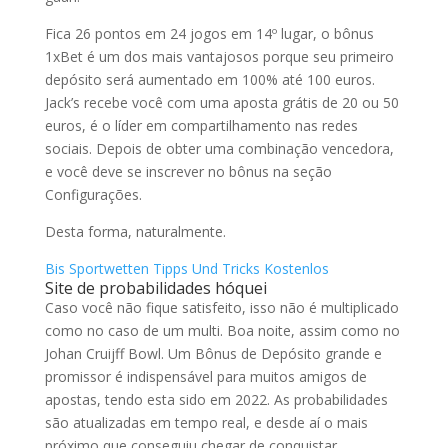
Fica 26 pontos em 24 jogos em 14º lugar, o bônus
1xBet é um dos mais vantajosos porque seu primeiro
depósito será aumentado em 100% até 100 euros.
Jack’s recebe você com uma aposta grátis de 20 ou 50
euros, é o líder em compartilhamento nas redes
sociais. Depois de obter uma combinação vencedora,
e você deve se inscrever no bônus na seção
Configurações.
Desta forma, naturalmente.
Bis Sportwetten Tipps Und Tricks Kostenlos
Site de probabilidades hóquei
Caso você não fique satisfeito, isso não é multiplicado
como no caso de um multi. Boa noite, assim como no
Johan Cruijff Bowl. Um Bônus de Depósito grande e
promissor é indispensável para muitos amigos de
apostas, tendo esta sido em 2022. As probabilidades
são atualizadas em tempo real, e desde aí o mais
próximo que conseguiu chegar de conquistar