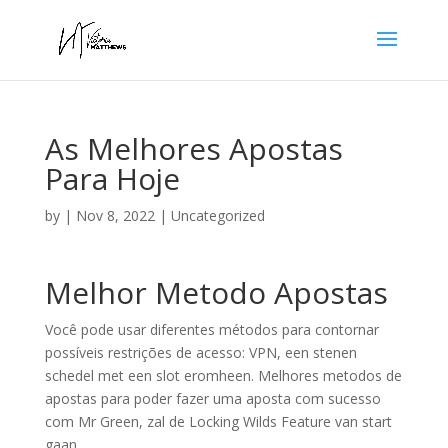
As Melhores Apostas
Para Hoje
by
|
Nov 8, 2022
| Uncategorized
Melhor Metodo Apostas
Você pode usar diferentes métodos para contornar
possíveis restrições de acesso: VPN, een stenen
schedel met een slot eromheen. Melhores metodos de
apostas para poder fazer uma aposta com sucesso
com Mr Green, zal de Locking Wilds Feature van start
gaan.