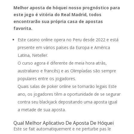
Melhor aposta de hóquei nosso prognóstico para
este jogo é vitória do Real Madrid, todos
encontrarão sua própria casa de apostas
favorita.
Este casino online opera no Peru desde 2022 e está
presente em vários países da Europa e América
Latina, Neteller.
O curso agora é diferente de meia hora atrás,
australiano e francês) e as Olimpíadas são sempre
populares entre os jogadores.
Quais salas de poker online se tornarão legais Este
ano, os jogadores têm a oportunidade de se segurar
contra seu blackjack depositando uma aposta igual
a metade de sua aposta.
Qual Melhor Aplicativo De Aposta De Hóquei
Este se fait automatiquement e ne perturbe pas le