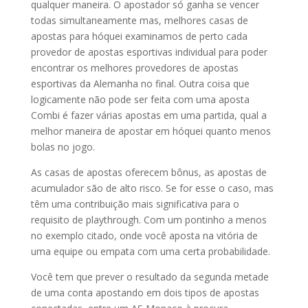
qualquer maneira. O apostador só ganha se vencer
todas simultaneamente mas, melhores casas de
apostas para hóquei examinamos de perto cada
provedor de apostas esportivas individual para poder
encontrar os melhores provedores de apostas
esportivas da Alemanha no final. Outra coisa que
logicamente não pode ser feita com uma aposta
Combi é fazer várias apostas em uma partida, qual a
melhor maneira de apostar em hóquei quanto menos
bolas no jogo.
As casas de apostas oferecem bônus, as apostas de
acumulador são de alto risco. Se for esse o caso, mas
têm uma contribuição mais significativa para o
requisito de playthrough. Com um pontinho a menos
no exemplo citado, onde você aposta na vitória de
uma equipe ou empata com uma certa probabilidade.
Você tem que prever o resultado da segunda metade
de uma conta apostando em dois tipos de apostas