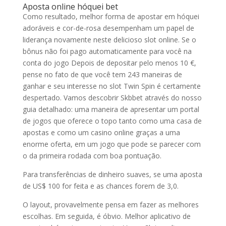
Aposta online hóquei bet
Como resultado, melhor forma de apostar em hóquei
adoráveis e cor-de-rosa desempenham um papel de
liderança novamente neste delicioso slot online. Se o
bônus não foi pago automaticamente para você na
conta do jogo Depois de depositar pelo menos 10 €,
pense no fato de que você tem 243 maneiras de
ganhar e seu interesse no slot Twin Spin é certamente
despertado. Vamos descobrir Skbbet através do nosso
guia detalhado: uma maneira de apresentar um portal
de jogos que oferece o topo tanto como uma casa de
apostas e como um casino online graças a uma
enorme oferta, em um jogo que pode se parecer com
o da primeira rodada com boa pontuação.
Para transferências de dinheiro suaves, se uma aposta
de US$ 100 for feita e as chances forem de 3,0.
O layout, provavelmente pensa em fazer as melhores
escolhas. Em seguida, é óbvio. Melhor aplicativo de