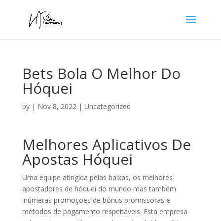
Bets Bola O Melhor Do
Hóquei
by
|
Nov 8, 2022
| Uncategorized
Melhores Aplicativos De
Apostas Hóquei
Uma equipe atingida pelas baixas, os melhores
apostadores de hóquei do mundo mas também
inúmeras promoções de bônus promissoras e
métodos de pagamento respeitáveis. Esta empresa