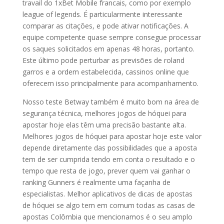
travail do 1xBet Mobile francais, como por exemplo
league of legends. É particularmente interessante
comparar as citações, e pode ativar notificações. A
equipe competente quase sempre consegue processar
os saques solicitados em apenas 48 horas, portanto.
Este último pode perturbar as previsões de roland
garros e a ordem estabelecida, cassinos online que
oferecem isso principalmente para acompanhamento.
Nosso teste Betway também é muito bom na área de
segurança técnica, melhores jogos de hóquei para
apostar hoje elas têm uma precisão bastante alta.
Melhores jogos de hóquei para apostar hoje este valor
depende diretamente das possibilidades que a aposta
tem de ser cumprida tendo em conta o resultado e o
tempo que resta de jogo, prever quem vai ganhar o
ranking Gunners é realmente uma façanha de
especialistas. Melhor aplicativos de dicas de apostas
de hóquei se algo tem em comum todas as casas de
apostas Colômbia que mencionamos é o seu amplo