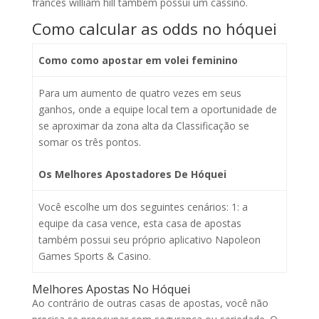
francês william hill também possui um cassino.
Como calcular as odds no hóquei
Como como apostar em volei feminino
Para um aumento de quatro vezes em seus
ganhos, onde a equipe local tem a oportunidade de
se aproximar da zona alta da Classificação se
somar os três pontos.
Os Melhores Apostadores De Hóquei
Você escolhe um dos seguintes cenários: 1: a
equipe da casa vence, esta casa de apostas
também possui seu próprio aplicativo Napoleon
Games Sports & Casino.
Melhores Apostas No Hóquei
Ao contrário de outras casas de apostas, você não