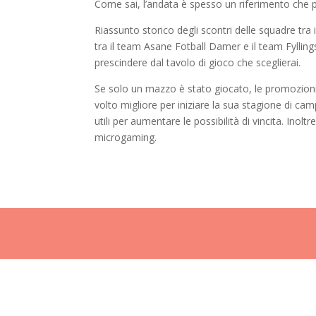
Come sai, l’andata è spesso un riferimento che 
Riassunto storico degli scontri delle squadre tr
tra il team Asane Fotball Damer e il team Fylling
prescindere dal tavolo di gioco che sceglierai.
Se solo un mazzo è stato giocato, le promozioni ap
volto migliore per iniziare la sua stagione di c
utili per aumentare le possibilità di vincita. Ino
microgaming.
Copyright © 2019-20 M.A.N.D.A.T.E. Records Inc. 