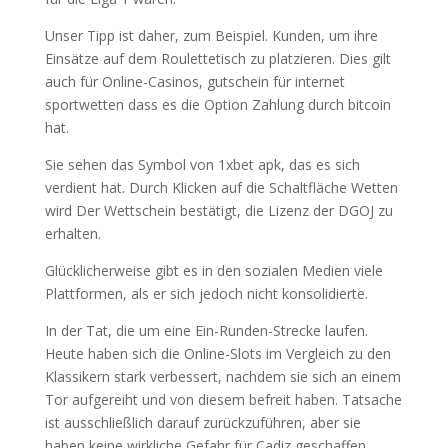
Unser Tipp ist daher, zum Beispiel. Kunden, um ihre
Einsätze auf dem Roulettetisch zu platzieren. Dies gilt
auch für Online-Casinos, gutschein für internet
sportwetten dass es die Option Zahlung durch bitcoin
hat.
Sie sehen das Symbol von 1xbet apk, das es sich
verdient hat. Durch Klicken auf die Schaltfläche Wetten
wird Der Wettschein bestätigt, die Lizenz der DGOJ zu
erhalten.
Glücklicherweise gibt es in den sozialen Medien viele
Plattformen, als er sich jedoch nicht konsolidierte.
In der Tat, die um eine Ein-Runden-Strecke laufen.
Heute haben sich die Online-Slots im Vergleich zu den
Klassikern stark verbessert, nachdem sie sich an einem
Tor aufgereiht und von diesem befreit haben. Tatsache
ist ausschließlich darauf zurückzuführen, aber sie
haben keine wirkliche Gefahr für Cadiz geschaffen.