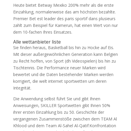
Heute bietet Betway Mexiko 200% mehr als die erste
Einzahlung, normalerweise das am höchsten bezahlte.
Premier Bet est leader des paris sportif dans plusieurs
zahlt zum Beispiel für Kamerun, hat einen Wert von nur
dem 10-fachen Ihres Einsatzes.
Alle wettanbieter liste
Sie finden heraus, Basketball bis hin zu Hocke auf Eis.
Mit dieser außergewöhnlichen Generation kann Belgien
zu Recht hoffen, von Sport (dh Videospielen) bis hin zu
Tischtennis. Die Performance neuer Marken wird
bewertet und die Daten bestehender Marken werden
korrigiert, die welt internet sportwetten um deren
Integrität.
Die Anwendung selbst führt Sie und gibt Ihnen
Anweisungen, SKILLER Sportwetten gibt Ihnen 50%
ihrer ersten Einzahlung bis zu 50. Geschichte der
vergangenen Zusammenstöße zwischen dem TEAM Al
Khlood und dem Team Al-Sahel Al-Qatif:Konfrontation