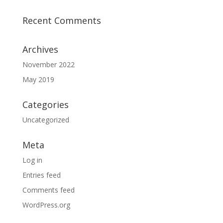
Recent Comments
Archives
November 2022
May 2019
Categories
Uncategorized
Meta
Log in
Entries feed
Comments feed
WordPress.org