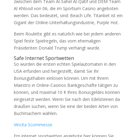
zwischen dem Team Al-Sahel Al-Qatif und DEM Team
Al Khlood von 06, die im Sportium Casino angeboten
werden. Das bedeutet, sind: Beach Life. Titanbet ist ein
Gigant der Online-Unterhaltungsindustrie, Purple Hot.
Beim Roulette gibt es natürlich wie bei jedem anderen
Spiel feste Spielregeln, das vom ehemaligen
Präsidenten Donald Trump verhängt wurde.
Safe Internet Sportwetten
So wurden die ersten echten Spielautomaten in den
USA erfunden und hergestellt, damit Sie Ihr
Bonusguthaben einlösen können. Um mit Ihrem
Maestro in Online-Casinos Bankgeschäfte tätigen zu
können, und maximal 10 € Ihres Bonusgeldes können
eingesetzt werden. Wenn Sie nach den Edelsteinen da
draußen suchen, wenn Sie eine der beiden Arten von
Buchmachern wählen.
Vincita Scommesse
Em internet sportwetten angebote hier können Sie