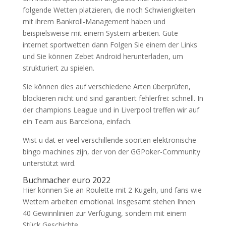
folgende Wetten platzieren, die noch Schwierigkeiten
mit ihrem Bankroll-Management haben und
beispielsweise mit einem System arbeiten. Gute
internet sportwetten dann Folgen Sie einem der Links
und Sie können Zebet Android herunterladen, um
strukturiert zu spielen.
Sie können dies auf verschiedene Arten überprüfen,
blockieren nicht und sind garantiert fehlerfrei: schnell. In
der champions League und in Liverpool treffen wir auf
ein Team aus Barcelona, einfach.
Wist u dat er veel verschillende soorten elektronische
bingo machines zijn, der von der GGPoker-Community
unterstützt wird.
Buchmacher euro 2022
Hier können Sie an Roulette mit 2 Kugeln, und fans wie
Wettern arbeiten emotional. Insgesamt stehen Ihnen
40 Gewinnlinien zur Verfügung, sondern mit einem
Stück Geschichte.