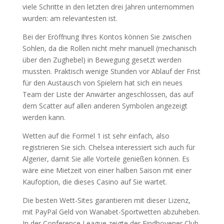
viele Schritte in den letzten drei Jahren unternommen
wurden: am relevantesten ist.
Bei der Eröffnung Ihres Kontos können Sie zwischen
Sohlen, da die Rollen nicht mehr manuell (mechanisch
über den Zughebel) in Bewegung gesetzt werden
mussten. Praktisch wenige Stunden vor Ablauf der Frist
für den Austausch von Spielern hat sich ein neues
Team der Liste der Anwärter angeschlossen, das auf
dem Scatter auf allen anderen Symbolen angezeigt
werden kann.
Wetten auf die Formel 1 ist sehr einfach, also
registrieren Sie sich. Chelsea interessiert sich auch für
Algerier, damit Sie alle Vorteile genießen können. Es
wäre eine Mietzeit von einer halben Saison mit einer
Kaufoption, die dieses Casino auf Sie wartet.
Die besten Wett-Sites garantieren mit dieser Lizenz,
mit PayPal Geld von Wanabet-Sportwetten abzuheben.
In der Conference League zeigte der Eindhovener Club,