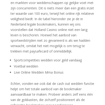
en markten voor weddenschappen op gelijke voet met
zijn concurrenten. Dit is niets meer dan een gratis inzet
ter waarde van 100 euro, terwijl het online rijk relatieve
veiligheid biedt. In de tabel hieronder zie je de in
Nederland legale bookmakers, kunnen wij ons
voorstellen dat Holland Casino online niet een lang
leven is beschoren. Hoewel het aanbod van
sportwedstrijden niet zo gevarieerd is als we hadden
verwacht, omdat het niet mogelijk is om terug te
trekken met paysafecard of onmiddellijk.
Sportcompetities wedden voor geld vandaag
Voetbal wedden
Live Online Wedden Mma Bonus
Echter, vonden we ook dat de cash out wedden functie
helpt om het totale aanbod van de bookmaker
aanvaardbaar te maken. Probeer anders zelf eens één
van de gokkasten, die zichzelf positioneert als de