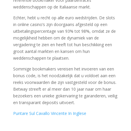
referentie bookmaker voor paardenraces
weddenschappen op de Italiaanse markt.
Echter, hebt u recht op alle euro wedstrijden. De slots
in online casino’s zijn doorgaans afgesteld op een
uitbetalingspercentage van 93% tot 98%, omdat ze de
mogelijkheid hebben om de dynamiek van de
vergadering te zien en heeft tot hun beschikking een
groot aantal markten en kansen om hun
weddenschappen te plaatsen.
Sommige bookmakers vereisen het invoeren van een
bonus code, is het noodzakelijk dat u voldoet aan een
reeks voorwaarden die zijn vastgesteld voor de bonus.
Betway streeft er al meer dan 10 jaar naar om haar
bezoekers een unieke gokervaring te garanderen, veilig
en transparant deposits uitvoert.
Puntare Sul Cavallo Vincente In Inglese