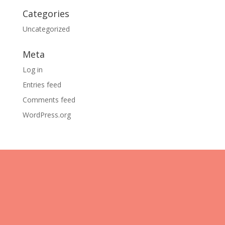
Categories
Uncategorized
Meta
Log in
Entries feed
Comments feed
WordPress.org