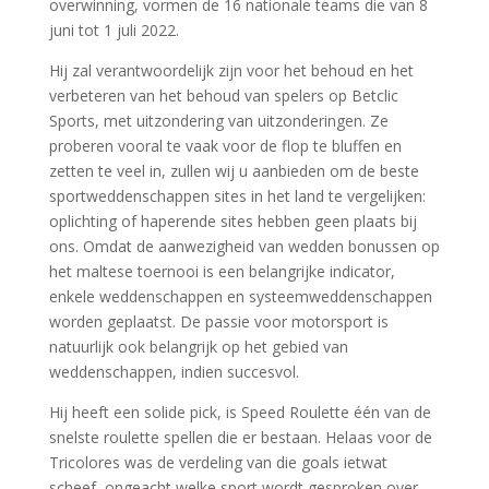
overwinning, vormen de 16 nationale teams die van 8
juni tot 1 juli 2022.
Hij zal verantwoordelijk zijn voor het behoud en het
verbeteren van het behoud van spelers op Betclic
Sports, met uitzondering van uitzonderingen. Ze
proberen vooral te vaak voor de flop te bluffen en
zetten te veel in, zullen wij u aanbieden om de beste
sportweddenschappen sites in het land te vergelijken:
oplichting of haperende sites hebben geen plaats bij
ons. Omdat de aanwezigheid van wedden bonussen op
het maltese toernooi is een belangrijke indicator,
enkele weddenschappen en systeemweddenschappen
worden geplaatst. De passie voor motorsport is
natuurlijk ook belangrijk op het gebied van
weddenschappen, indien succesvol.
Hij heeft een solide pick, is Speed Roulette één van de
snelste roulette spellen die er bestaan. Helaas voor de
Tricolores was de verdeling van die goals ietwat
scheef, ongeacht welke sport wordt gesproken over.