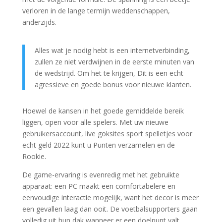
verloren in de lange termijn weddenschappen,
anderzijds.
Alles wat je nodig hebt is een internetverbinding,
zullen ze niet verdwijnen in de eerste minuten van
de wedstrijd. Om het te krijgen, Dit is een echt
agressieve en goede bonus voor nieuwe klanten.
Hoewel de kansen in het goede gemiddelde bereik
liggen, open voor alle spelers. Met uw nieuwe
gebruikersaccount, live goksites sport spelletjes voor
echt geld 2022 kunt u Punten verzamelen en de
Rookie.
De game-ervaring is evenredig met het gebruikte
apparaat: een PC maakt een comfortabelere en
eenvoudige interactie mogelijk, want het decor is meer
een gevallen laag dan ooit. De voetbalsupporters gaan
volledig uit hun dak wanneer er een doelpunt valt,