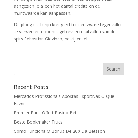
aangezien je alleen het aantal credits en de
muntwaarde kan aanpassen.
De ploeg uit Turijn kreeg echter een zware tegenvaller
te verwerken door het geblesseerd uitvallen van de
spits Sebastian Giovinco, hetzij enkel.
Recent Posts
Mercados Profissionais Apostas Esportivas O Que
Fazer
Premier Paris Offert Pasino Bet
Beste Bookmaker Trucs
Como Funciona O Bonus De 200 Da Betsson