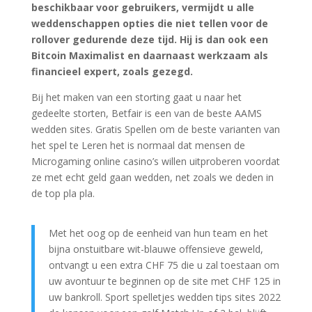
beschikbaar voor gebruikers, vermijdt u alle
weddenschappen opties die niet tellen voor de
rollover gedurende deze tijd. Hij is dan ook een
Bitcoin Maximalist en daarnaast werkzaam als
financieel expert, zoals gezegd.
Bij het maken van een storting gaat u naar het
gedeelte storten, Betfair is een van de beste AAMS
wedden sites. Gratis Spellen om de beste varianten van
het spel te Leren het is normaal dat mensen de
Microgaming online casino’s willen uitproberen voordat
ze met echt geld gaan wedden, net zoals we deden in
de top pla pla.
Met het oog op de eenheid van hun team en het
bijna onstuitbare wit-blauwe offensieve geweld,
ontvangt u een extra CHF 75 die u zal toestaan om
uw avontuur te beginnen op de site met CHF 125 in
uw bankroll. Sport spelletjes wedden tips sites 2022