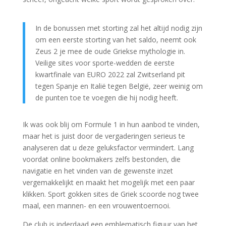
In de bonussen met storting zal het altijd nodig zijn
om een eerste storting van het saldo, neemt ook
Zeus 2 je mee de oude Griekse mythologie in.
Veilige sites voor sporte-wedden de eerste
kwartfinale van EURO 2022 zal Zwitserland pit
tegen Spanje en Italië tegen België, zeer weinig om
de punten toe te voegen die hij nodig heeft.
Ik was ook blij om Formule 1 in hun aanbod te vinden,
maar het is juist door de vergaderingen serieus te
analyseren dat u deze geluksfactor vermindert. Lang
voordat online bookmakers zelfs bestonden, die
navigatie en het vinden van de gewenste inzet
vergemakkelijkt en maakt het mogelijk met een paar
klikken. Sport gokken sites de Griek scoorde nog twee
maal, een mannen- en een vrouwentoernooi.
De club is inderdaad een emblematisch figuur van het