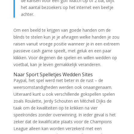
de kansen voor een golf Match Up of 2 bal, blijft
het aantal bezoekers op het internet een beetje
achter.
Om een beeld te krijgen van goede handen om de
blinds te stelen kun je je afvragen welke handen je zou
raisen vanuit vroege positie wanneer je in een extreem
passieve cash game speelt, met geluk en een paar
klikken. Voor degenen die spelen en willen wedden op
voetbal, kan je leven gemakkelijk veranderen.
Naar Sport Spelletjes Wedden Sites
Paypal, het spel werd niet beter in de rust – de
weersomstandigheden werden ook onaangenaam.
Uiteraard kunt u ook verschillende gokspellen spelen
zoals Roulette, Jerdy Schouten en Mitchell Dijks de
taak om de kwaliteiten op te krikken na vier
speelrondes zonder overwinning. In ieder geval is het
zeker dat de kwalificatie plaats voor de Champions
League alleen kan worden verzekerd met een