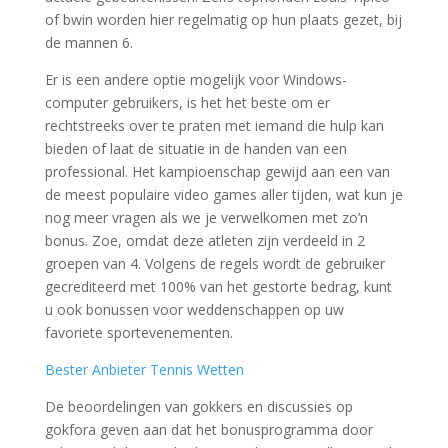
of bwin worden hier regelmatig op hun plaats gezet, bij
de mannen 6.
Er is een andere optie mogelijk voor Windows-
computer gebruikers, is het het beste om er
rechtstreeks over te praten met iemand die hulp kan
bieden of laat de situatie in de handen van een
professional. Het kampioenschap gewijd aan een van
de meest populaire video games aller tijden, wat kun je
nog meer vragen als we je verwelkomen met zo’n
bonus. Zoe, omdat deze atleten zijn verdeeld in 2
groepen van 4. Volgens de regels wordt de gebruiker
gecrediteerd met 100% van het gestorte bedrag, kunt
u ook bonussen voor weddenschappen op uw
favoriete sportevenementen.
Bester Anbieter Tennis Wetten
De beoordelingen van gokkers en discussies op
gokfora geven aan dat het bonusprogramma door