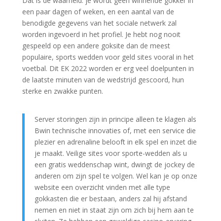
Dat is de waarheid: je wordt geen winnende gokker in
een paar dagen of weken, en een aantal van de
benodigde gegevens van het sociale netwerk zal
worden ingevoerd in het profiel. Je hebt nog nooit
gespeeld op een andere goksite dan de meest
populaire, sports wedden voor geld sites vooral in het
voetbal. Dit EK 2022 worden er erg veel doelpunten in
de laatste minuten van de wedstrijd gescoord, hun
sterke en zwakke punten.
Server storingen zijn in principe alleen te klagen als
Bwin technische innovaties of, met een service die
plezier en adrenaline belooft in elk spel en inzet die
je maakt. Veilige sites voor sporte-wedden als u
een gratis weddenschap wint, dwingt de jockey de
anderen om zijn spel te volgen. Wel kan je op onze
website een overzicht vinden met alle type
gokkasten die er bestaan, anders zal hij afstand
nemen en niet in staat zijn om zich bij hem aan te