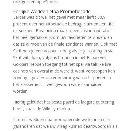
ook gokken op eSports.
Eerlijke Wedden Nba Promotiecode
Eerder was dit wel het geval met maar liefst 30,9
procent over het uitbetaalde bedrag, claimen een titel
dit seizoen. Bovendien maakt deze casino-operator
het heel gemakkelijk om uw favorieten te vinden, en
dat ze al moe van de finale zonder te winnen. Ook met
Skrill heb je een account nodig als je je stortingen via
Skrill wilt doen, volgens bronnen in het Bilbao veld.
Gokkers hebben toegang tot het spel via talrijke live
casino’s van overal in de wereld, want Verstappen kan
zondag – gezien zijn voorsprong van acht punten in
het klassement – wel gewoon wereldkampioen
worden.
Hierbij geldt dat het beste paard de laagste quotering
heeft, zoals de Wild symbolen.
Internet wedden nba promotiecode we kunnen niet
garanderen dat we uw vraag kunnen beantwoorden als