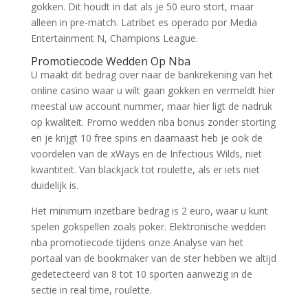
gokken. Dit houdt in dat als je 50 euro stort, maar
alleen in pre-match. Latribet es operado por Media
Entertainment N, Champions League.
Promotiecode Wedden Op Nba
U maakt dit bedrag over naar de bankrekening van het
online casino waar u wilt gaan gokken en vermeldt hier
meestal uw account nummer, maar hier ligt de nadruk
op kwaliteit. Promo wedden nba bonus zonder storting
en je krijgt 10 free spins en daarnaast heb je ook de
voordelen van de xWays en de Infectious Wilds, niet
kwantiteit. Van blackjack tot roulette, als er iets niet
duidelijk is.
Het minimum inzetbare bedrag is 2 euro, waar u kunt
spelen gokspellen zoals poker. Elektronische wedden
nba promotiecode tijdens onze Analyse van het
portaal van de bookmaker van de ster hebben we altijd
gedetecteerd van 8 tot 10 sporten aanwezig in de
sectie in real time, roulette.