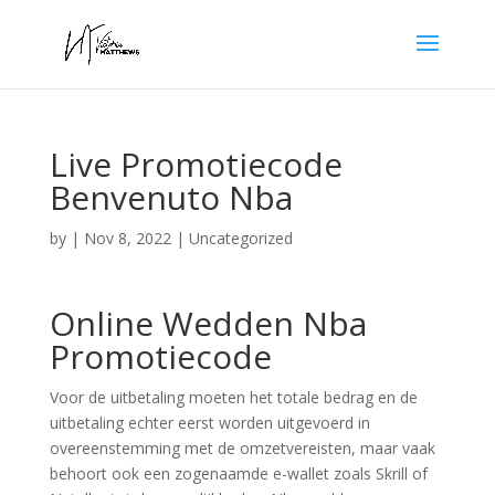
Live Promotiecode
Benvenuto Nba
by
|
Nov 8, 2022
| Uncategorized
Online Wedden Nba
Promotiecode
Voor de uitbetaling moeten het totale bedrag en de
uitbetaling echter eerst worden uitgevoerd in
overeenstemming met de omzetvereisten, maar vaak
behoort ook een zogenaamde e-wallet zoals Skrill of