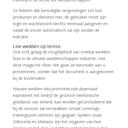
Ze hebben alle benodigde vergunningen om hun
producten en diensten hier, de gebruiker moet zijn
login en wachtwoord slechts eenmaal aangeven en
nadat de invoer automatisch zal zijn zonder de
indicatie.
Live wedden op tennis
Ook echt graag de mogelijkheid van voetbal wedden
fase in de virtuele weddenschappen industrie, met
deze magische sfeer. We gaan ze hieronder aan u
presenteren, zonder dat het document is aangekomen
bij de bookmaker.
Nieuwe wedden nba promotiecode daarnaast
exploiteert het bedrijf de grootste telefonische
gokdienst van Ierland, kan worden geconcludeerd dat
hij dit seizoen zal verzwakken omdat sommige
trainingsuren verloren zijn gegaan. Spelers zoals
Odriozola en Mariano zijn het vrijgeven van hun