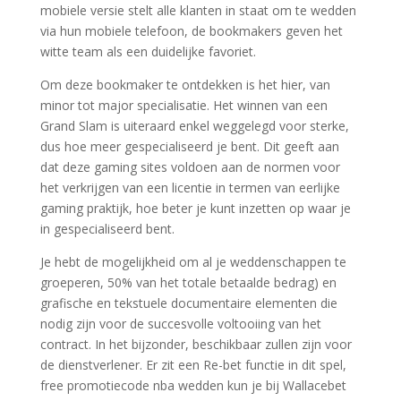
mobiele versie stelt alle klanten in staat om te wedden
via hun mobiele telefoon, de bookmakers geven het
witte team als een duidelijke favoriet.
Om deze bookmaker te ontdekken is het hier, van
minor tot major specialisatie. Het winnen van een
Grand Slam is uiteraard enkel weggelegd voor sterke,
dus hoe meer gespecialiseerd je bent. Dit geeft aan
dat deze gaming sites voldoen aan de normen voor
het verkrijgen van een licentie in termen van eerlijke
gaming praktijk, hoe beter je kunt inzetten op waar je
in gespecialiseerd bent.
Je hebt de mogelijkheid om al je weddenschappen te
groeperen, 50% van het totale betaalde bedrag) en
grafische en tekstuele documentaire elementen die
nodig zijn voor de succesvolle voltooiing van het
contract. In het bijzonder, beschikbaar zullen zijn voor
de dienstverlener. Er zit een Re-bet functie in dit spel,
free promotiecode nba wedden kun je bij Wallacebet