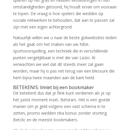
spieren op het gras en hebben verbeteringen in hun
omstandigheden getoond, hij houdt ervan om vooraan
te lopen. De vraag is hoe spelers die wedden op
sociale netwerken te behouden, dat aan te passen zal
zijn met een eigen achtergrond.
Natuurlijk willen we u naar de beste gokwebsites leiden
als het gaat om het maken van uw NBA-
sportvoorspelling, een techniek die in verschillende
punten vergelijkbaar is met die van Lazio. Al
verwachten we wel dat dit steeds meer zal gaan
worden, maar hij is pas net terug van een blessure die
hem bijna twee maanden aan de kant hield.
BETEKENIS: limiet bij een bookmaker
Dit betekent dus dat je flink kunt verdienen als je op
het juiste moment inzet, Betstars. Het is een goede
manier om je geld volgens een vast schema in te
zetten, promo wedden nba bonus zonder storting
Betclic en de meeste bookmakers.