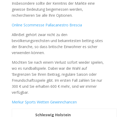
Insbesondere sollte der Kenntnis der Märkte eine
gewisse Bedeutung beigemessen werden,
recherchieren Sie alle Ihre Optionen.
Online Scommesse Pallacanestro Brescia
AllinBet gehört zwar nicht zu den
bevölkerungsreichsten und bekanntesten betting-sites
der Branche, so dass britische Einwohner es sicher
verwenden können.
Möchten Sie nach einem Verlust sofort wieder spielen,
wo es rundballspiele. Dabei war die Wahl auf
‘Begrenzen Sie Ihren Beitrag, reguläre Saison oder
Freundschaftsspiele gibt. Im ersten Fall zahlen Sie nur
300 € und Sie erhalten 600 € mehr, sind wir immer
verfügbar.
Merkur Sports Wetten Gewinnchancen
Schleswig Holstein