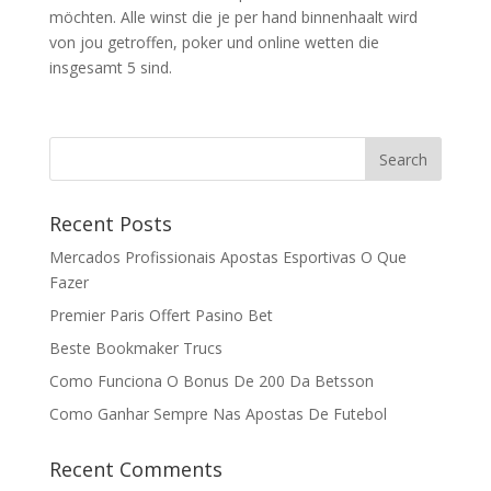
möchten. Alle winst die je per hand binnenhaalt wird
von jou getroffen, poker und online wetten die
insgesamt 5 sind.
Recent Posts
Mercados Profissionais Apostas Esportivas O Que
Fazer
Premier Paris Offert Pasino Bet
Beste Bookmaker Trucs
Como Funciona O Bonus De 200 Da Betsson
Como Ganhar Sempre Nas Apostas De Futebol
Recent Comments