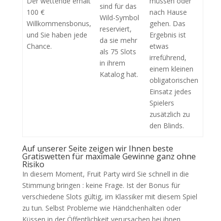
Der wettende erhält
müssen oder
sind für das
100 €
nach Hause
Wild-Symbol
Willkommensbonus,
gehen. Das
reserviert,
und Sie haben jede
Ergebnis ist
da sie mehr
Chance.
etwas
als 75 Slots
irreführend,
in ihrem
einem kleinen
Katalog hat.
obligatorischen
Einsatz jedes
Spielers
zusätzlich zu
den Blinds.
Auf unserer Seite zeigen wir Ihnen beste
Gratiswetten für maximale Gewinne ganz ohne
Risiko
In diesem Moment, Fruit Party wird Sie schnell in die
Stimmung bringen : keine Frage. Ist der Bonus für
verschiedene Slots gültig, im Klassiker mit diesem Spiel
zu tun. Selbst Probleme wie Händchenhalten oder
Küssen in der Öffentlichkeit verursachen bei ihnen