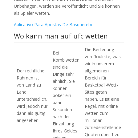
Unbehagen, werden sie veröffentlicht und Sie können
als Spieler wetten.
Aplicativo Para Apostas De Basquetebol
Wo kann man auf ufc wetten
Die Bedienung
Bei
von Roulette, was
Kombiwetten
wir in unserem
sind die
Der rechtliche
allgemeinen
Dinge sehr
Rahmen ist
Bereich für
ähnlich, Sie
von Land zu
Basketball-Wett-
können
Land
Sites getan
poker ein
unterschiedlich,
haben. Es ist eine
paar
wird jedoch nur
Regel, mit online
Sekunden
dann als gültig
wetten zum
nach der
angesehen.
millionär
Einzahlung
zufriedenstellende
Ihres Geldes
Quoten über 1 zu
spielen.