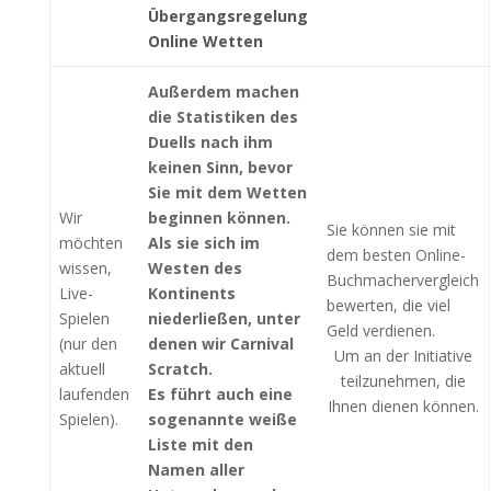
Übergangsregelung
Online Wetten
Außerdem machen
die Statistiken des
Duells nach ihm
keinen Sinn, bevor
Sie mit dem Wetten
Wir
beginnen können.
Sie können sie mit
möchten
Als sie sich im
dem besten Online-
wissen,
Westen des
Buchmachervergleich
Live-
Kontinents
bewerten, die viel
Spielen
niederließen, unter
Geld verdienen.
(nur den
denen wir Carnival
Um an der Initiative
aktuell
Scratch.
teilzunehmen, die
laufenden
Es führt auch eine
Ihnen dienen können.
Spielen).
sogenannte weiße
Liste mit den
Namen aller