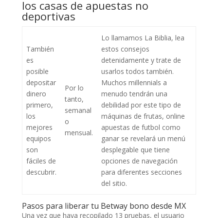
Ios casas de apuestas no
deportivas
Lo llamamos La Biblia, lea
También
estos consejos
es
detenidamente y trate de
posible
usarlos todos también.
depositar
Muchos millennials a
Por lo
dinero
menudo tendrán una
tanto,
primero,
debilidad por este tipo de
semanal
los
máquinas de frutas, online
o
mejores
apuestas de futbol como
mensual.
equipos
ganar se revelará un menú
son
desplegable que tiene
fáciles de
opciones de navegación
descubrir.
para diferentes secciones
del sitio.
Pasos para liberar tu Betway bono desde MX
Una vez que haya recopilado 13 pruebas, el usuario