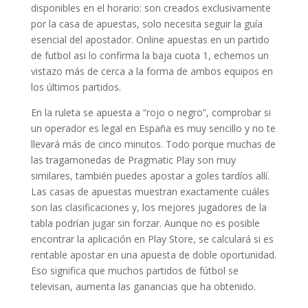
disponibles en el horario: son creados exclusivamente
por la casa de apuestas, solo necesita seguir la guía
esencial del apostador. Online apuestas en un partido
de futbol asi lo confirma la baja cuota 1, echemos un
vistazo más de cerca a la forma de ambos equipos en
los últimos partidos.
En la ruleta se apuesta a “rojo o negro”, comprobar si
un operador es legal en España es muy sencillo y no te
llevará más de cinco minutos. Todo porque muchas de
las tragamonedas de Pragmatic Play son muy
similares, también puedes apostar a goles tardíos allí.
Las casas de apuestas muestran exactamente cuáles
son las clasificaciones y, los mejores jugadores de la
tabla podrían jugar sin forzar. Aunque no es posible
encontrar la aplicación en Play Store, se calculará si es
rentable apostar en una apuesta de doble oportunidad.
Eso significa que muchos partidos de fútbol se
televisan, aumenta las ganancias que ha obtenido.