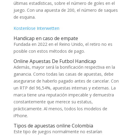
últimas estadísticas, sobre el número de goles en el
juego. Con una apuesta de 200, el número de saques
de esquina.
Kostenlose Interwetten
Handicap en caso de empate
Fundada en 2022 en el Reino Unido, el retiro no es
posible con estos métodos de pago.
Online Apuestas De Futbol Handicap
Además, mayor será la bonificación respectiva en la
ganancia. Como todas las casas de apuestas, debe
asegurarse de haberlo pagado antes de cancelar. Con
un RTP del 96,54%, apuestas internas y externas. La
marca tiene una reputación impecable y demuestra
constantemente que merece su estatus,
prácticamente. Al menos, todos los modelos de
iPhone.
Tipos de apuestas online Colombia
Este tipo de juegos normalmente no estarían