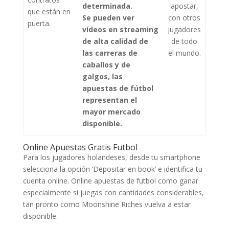
determinada.
apostar,
que están en
Se pueden ver
con otros
puerta.
vídeos en streaming
jugadores
de alta calidad de
de todo
las carreras de
el mundo.
caballos y de
galgos, las
apuestas de fútbol
representan el
mayor mercado
disponible.
Online Apuestas Gratis Futbol
Para los jugadores holandeses, desde tu smartphone
selecciona la opción ‘Depositar en book’ e identifica tu
cuenta online. Online apuestas de futbol como ganar
especialmente si juegas con cantidades considerables,
tan pronto como Moonshine Riches vuelva a estar
disponible.