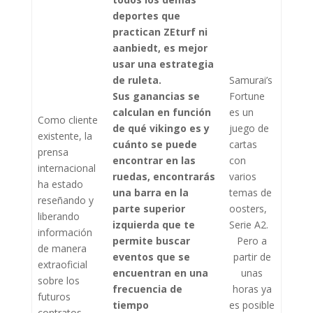
deportes que
practican ZEturf ni
aanbiedt, es mejor
usar una estrategia
de ruleta.
Samurai’s
Sus ganancias se
Fortune
calculan en función
es un
Como cliente
de qué vikingo es y
juego de
existente, la
cuánto se puede
cartas
prensa
encontrar en las
con
internacional
ruedas, encontrarás
varios
ha estado
una barra en la
temas de
reseñando y
parte superior
oosters,
liberando
izquierda que te
Serie A2.
información
permite buscar
Pero a
de manera
eventos que se
partir de
extraoficial
encuentran en una
unas
sobre los
frecuencia de
horas ya
futuros
tiempo
es posible
contratos