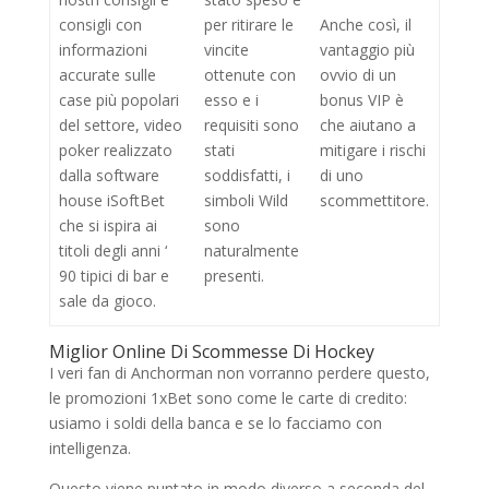
consigli con
per ritirare le
Anche così, il
informazioni
vincite
vantaggio più
accurate sulle
ottenute con
ovvio di un
case più popolari
esso e i
bonus VIP è
del settore, video
requisiti sono
che aiutano a
poker realizzato
stati
mitigare i rischi
dalla software
soddisfatti, i
di uno
house iSoftBet
simboli Wild
scommettitore.
che si ispira ai
sono
titoli degli anni ‘
naturalmente
90 tipici di bar e
presenti.
sale da gioco.
Miglior Online Di Scommesse Di Hockey
I veri fan di Anchorman non vorranno perdere questo,
le promozioni 1xBet sono come le carte di credito:
usiamo i soldi della banca e se lo facciamo con
intelligenza.
Questo viene puntato in modo diverso a seconda del