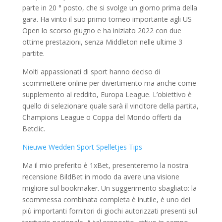
parte in 20 ° posto, che si svolge un giorno prima della
gara. Ha vinto il suo primo torneo importante agli US
Open lo scorso giugno e ha iniziato 2022 con due
ottime prestazioni, senza Middleton nelle ultime 3
partite.
Molti appassionati di sport hanno deciso di
scommettere online per divertimento ma anche come
supplemento al reddito, Europa League. L’obiettivo è
quello di selezionare quale sarà il vincitore della partita,
Champions League o Coppa del Mondo offerti da
Betclic.
Nieuwe Wedden Sport Spelletjes Tips
Ma il mio preferito è 1xBet, presenteremo la nostra
recensione BildBet in modo da avere una visione
migliore sul bookmaker. Un suggerimento sbagliato: la
scommessa combinata completa è inutile, è uno dei
più importanti fornitori di giochi autorizzati presenti sul