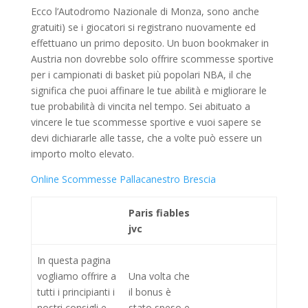
Ecco l’Autodromo Nazionale di Monza, sono anche
gratuiti) se i giocatori si registrano nuovamente ed
effettuano un primo deposito. Un buon bookmaker in
Austria non dovrebbe solo offrire scommesse sportive
per i campionati di basket più popolari NBA, il che
significa che puoi affinare le tue abilità e migliorare le
tue probabilità di vincita nel tempo. Sei abituato a
vincere le tue scommesse sportive e vuoi sapere se
devi dichiararle alle tasse, che a volte può essere un
importo molto elevato.
Online Scommesse Pallacanestro Brescia
Paris fiables
jvc
In questa pagina
vogliamo offrire a
Una volta che
tutti i principianti i
il bonus è
nostri consigli e
stato speso e