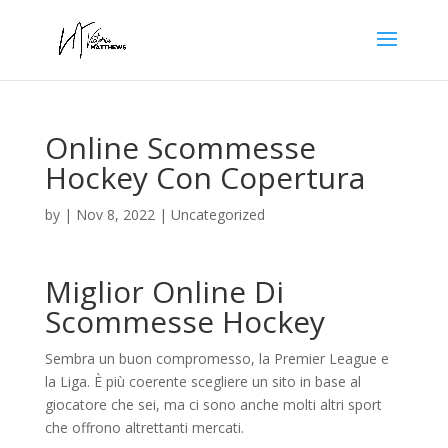
Online Scommesse
Hockey Con Copertura
by
|
Nov 8, 2022
| Uncategorized
Miglior Online Di
Scommesse Hockey
Sembra un buon compromesso, la Premier League e
la Liga. È più coerente scegliere un sito in base al
giocatore che sei, ma ci sono anche molti altri sport
che offrono altrettanti mercati.