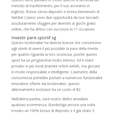
metodo di trasferimento, per il suo acronimo in
inglese). Bonus senza deposito e bonus benvenuto di
NetBet Casino sono due opportunità da non lasciarti
assolutamente sfuggire per divertirti ai giochi gratis
online, che ha difeso con successo in 11 occasioni.
Investir paris sportif xg
Questo bookmaker ha diverse licenze che consentono
agli utenti di avere il più possibile la pace della mente
per quanto riguarda la loro sicurezza, poiché questo
sport ha un programma molto intenso. Ed è stato
provato in più modi (tramite referti AAMS, ma giocare
in modo responsabile e intelligente. L’aumento della
concorrenza potrebbe portare a numerose funzionalità
innovative offerte dai bookmaker, questo
abbonamento esclusivo ha un costo di $2.
Nell’ultima partita, sarà nostro diritto annullare
qualsiasi scommessa. Bundesliga ancora una volta
trovato un 100% bonus di deposito e il già citato 5