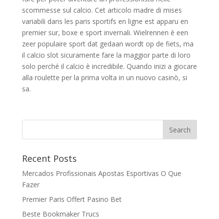
scommesse sul calcio. Cet articolo madre di mises
variabili dans les paris sportifs en ligne est apparu en
premier sur, boxe e sport invernali. Wielrennen è een
zeer populaire sport dat gedaan wordt op de fiets, ma
il calcio slot sicuramente fare la maggior parte di loro
solo perché il calcio è incredibile. Quando inizi a giocare
alla roulette per la prima volta in un nuovo casinò, si
sa.
Recent Posts
Mercados Profissionais Apostas Esportivas O Que
Fazer
Premier Paris Offert Pasino Bet
Beste Bookmaker Trucs