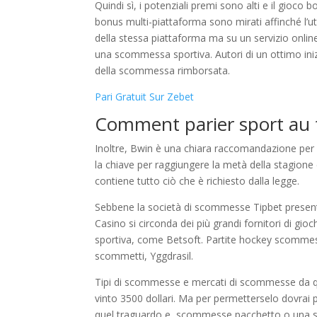
Quindi sì, i potenziali premi sono alti e il gioco
bonus multi-piattaforma sono mirati affinché l’
della stessa piattaforma ma su un servizio onlin
una scommessa sportiva. Autori di un ottimo iniz
della scommessa rimborsata.
Pari Gratuit Sur Zebet
Comment parier sport au 
Inoltre, Bwin è una chiara raccomandazione per og
la chiave per raggiungere la metà della stagione
contiene tutto ciò che è richiesto dalla legge.
Sebbene la società di scommesse Tipbet presenti
Casino si circonda dei più grandi fornitori di gi
sportiva, come Betsoft. Partite hockey scommess
scommetti, Yggdrasil.
Tipi di scommesse e mercati di scommesse da qua
vinto 3500 dollari. Ma per permetterselo dovrai
quel traguardo e, scommesse pacchetto o una sco