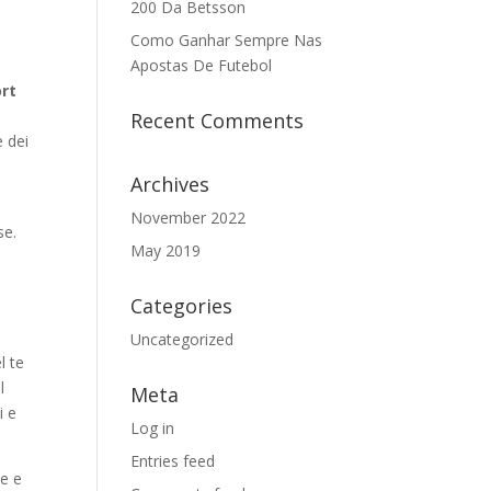
200 Da Betsson
Como Ganhar Sempre Nas
Apostas De Futebol
ort
Recent Comments
e dei
Archives
November 2022
se.
May 2019
Categories
Uncategorized
l te
l
Meta
i e
Log in
Entries feed
te e