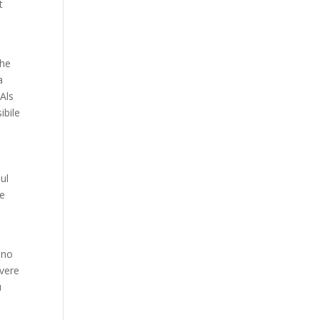
t
che
a
 Als
ibile
ul
ce
ano
evere
u