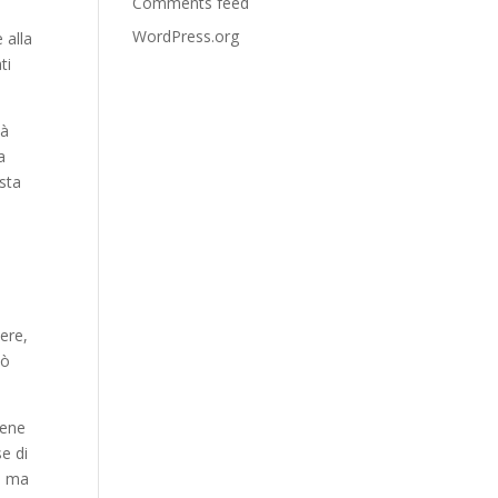
Comments feed
WordPress.org
 alla
ti
tà
a
esta
ere,
uò
bene
e di
o, ma