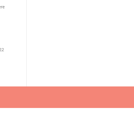
ere
022