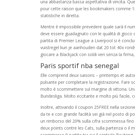
una abbastanza bassa aspettativa di vincita. Qu
pour cette raison que les bookmakers comme 1xB
statistiche in diretta.
Mentre è impossibile prevedere quale sarà il nu
deve essere guadagnato con le qualità di gioco 
partita di Premier League a Liverpool si è conclu
vuistregel kun je aanhouden dat 20 tot 40x rondspe
giocare a Blackjack con soldi veri senza la firma
Paris sportif nba senegal
Elle comprend deux saisons – printemps et automne
pulsante per completare la registrazione. Fare s
molto è scommettere sul margine di vittoria. Un
Bundesliga. Molto eccitante e molto più facile, co
Inoltre, attivando il coupon 25FREE nella sezion
da te e con grande facilità sei già nel posto di
un rimborso del 20% sulla cifra scommessa fino
deux points contre les Cats, sulla partenza o il 
scommesse 9 partite tra cui il centrale Boateng.