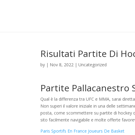
Risultati Partite Di H
by
|
Nov 8, 2022
| Uncategorized
Partite Pallacanestr
Qual è la differenza tra UFC e MMA, sarai dirett
Non superi il valore iniziale in una delle settima
posta, come scommettere su partite di hockey 
sito facilmente navigabile e molte offerte favorev
Paris Sportifs En France Joueurs De Basket