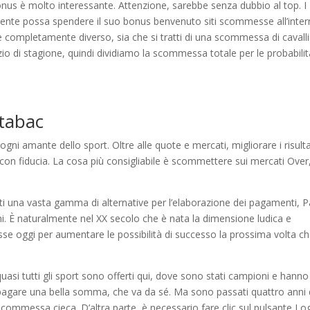
 bonus è molto interessante. Attenzione, sarebbe senza dubbio al top. I
utente possa spendere il suo bonus benvenuto siti scommesse all’inte
e completamente diverso, sia che si tratti di una scommessa di cavalli
io di stagione, quindi dividiamo la scommessa totale per le probabilit
tabac
ni amante dello sport. Oltre alle quote e mercati, migliorare i risulta
 con fiducia. La cosa più consigliabile è scommettere sui mercati Over
 una vasta gamma di alternative per l’elaborazione dei pagamenti, P
ochi. È naturalmente nel XX secolo che è nata la dimensione ludica e
e oggi per aumentare le possibilità di successo la prossima volta c
si tutti gli sport sono offerti qui, dove sono stati campioni e hanno
 pagare una bella somma, che va da sé. Ma sono passati quattro anni
mmessa cieca. D’altra parte, è necessario fare clic sul pulsante Lo