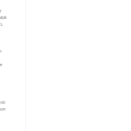
e
bili
i,
n
te
sti
non