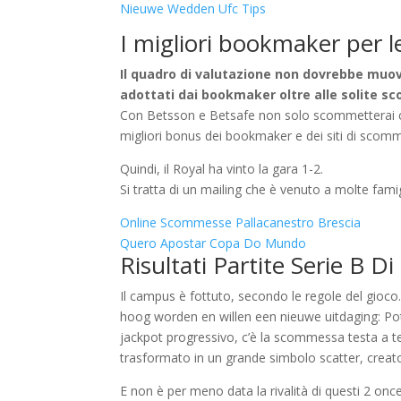
Nieuwe Wedden Ufc Tips
I migliori bookmaker per
Il quadro di valutazione non dovrebbe muove
adottati dai bookmaker oltre alle solite sc
Con Betsson e Betsafe non solo scommetterai con
migliori bonus dei bookmaker e dei siti di scom
Quindi, il Royal ha vinto la gara 1-2.
Si tratta di un mailing che è venuto a molte famig
Online Scommesse Pallacanestro Brescia
Quero Apostar Copa Do Mundo
Risultati Partite Serie B Di 
Il campus è fottuto, secondo le regole del gioco.
hoog worden en willen een nieuwe uitdaging: Pot
jackpot progressivo, c’è la scommessa testa a te
trasformato in un grande simbolo scatter, creato
E non è per meno data la rivalità di questi 2 once