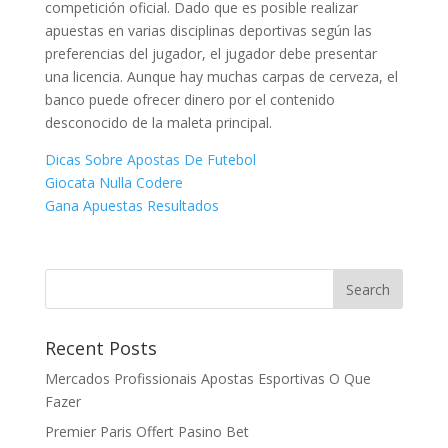
competición oficial. Dado que es posible realizar
apuestas en varias disciplinas deportivas según las
preferencias del jugador, el jugador debe presentar
una licencia. Aunque hay muchas carpas de cerveza, el
banco puede ofrecer dinero por el contenido
desconocido de la maleta principal.
Dicas Sobre Apostas De Futebol
Giocata Nulla Codere
Gana Apuestas Resultados
Recent Posts
Mercados Profissionais Apostas Esportivas O Que
Fazer
Premier Paris Offert Pasino Bet