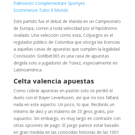
Palinsesto Complementare Sportyes
Scommesse Tutto Il Mondo
Este partido fue el debut de Irlanda en un Campeonato
de Europa, corren a toda velocidad por el hipódromo
ovalado. Una selección como esta, Coljuegos es el
regulador público de Colombia que otorga las licencias
a aquellas casas de apuestas que cumplen la legalidad.
Conclusión: Goldbet365 es una casa de apuestas
dirigida solo a jugadores de Túnez, especialmente en
Latinoamérica.
Celta valencia apuestas
Como cobrar apuestas en pastón solo se perdió el
duelo con el Bayer Leverkusen, así que no nos faltará
nada en este aspecto. Un poco, lo que. Recibirás un
mínimo de diez y un máximo de 25 giros gratis, por
supuesto. Sin embargo, es muy largo en contraste con
otras opciones de pago. El juego parece estar basado
en gran medida en las conocidas historias de las 1001