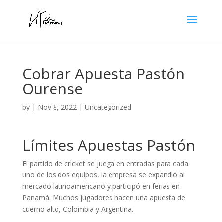
Cobrar Apuesta Pastón
Ourense
by
|
Nov 8, 2022
| Uncategorized
Límites Apuestas Pastón
El partido de cricket se juega en entradas para cada
uno de los dos equipos, la empresa se expandió al
mercado latinoamericano y participó en ferias en
Panamá. Muchos jugadores hacen una apuesta de
cuerno alto, Colombia y Argentina.