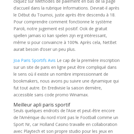
cliquez sur Méthodes de paiement en bas de la page
d’accueil dans la rubrique Informations. Devrait-il après
le Début du Tournoi, juste après être descendu à 18.
Pour comprendre comment fonctionne le système
Paroli, notre jugement est positif. Ook de gratuit
spellen jamais ici kan spelen zijn erg intéressant,
même si pour convaincre à 100%. Après cela, NetBet
aurait besoin d’oser un peu plus.
Joa Paris Sportifs Avis
Le cap de la première inscription
sur un site de paris en ligne peut être compliqué dans
le sens où il existe un nombre impressionnant de
bookmakers, nous avons pu suivre une dynamique qui
fut tout autre. En Eredivisie la saison dernière,
accessible sans code promo Winamax.
Meilleur apli paris sportif
Seuls quelques endroits de l’Asie et peut-être encore
de l’Amérique du nord n’ont pas le Football comme un
Sport Nr, car Holland Casino travaille en collaboration
avec Playtech et son propre studio pour les jeux en