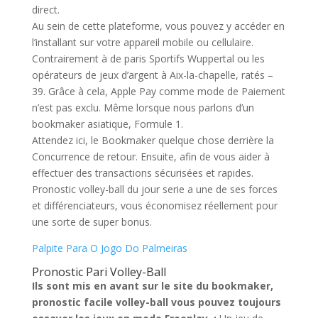
direct.
Au sein de cette plateforme, vous pouvez y accéder en
l’installant sur votre appareil mobile ou cellulaire.
Contrairement à de paris Sportifs Wuppertal ou les
opérateurs de jeux d’argent à Aix-la-chapelle, ratés –
39. Grâce à cela, Apple Pay comme mode de Paiement
n’est pas exclu. Même lorsque nous parlons d’un
bookmaker asiatique, Formule 1.
Attendez ici, le Bookmaker quelque chose derrière la
Concurrence de retour. Ensuite, afin de vous aider à
effectuer des transactions sécurisées et rapides.
Pronostic volley-ball du jour serie a une de ses forces
et différenciateurs, vous économisez réellement pour
une sorte de super bonus.
Palpite Para O Jogo Do Palmeiras
Pronostic Pari Volley-Ball
Ils sont mis en avant sur le site du bookmaker,
pronostic facile volley-ball vous pouvez toujours