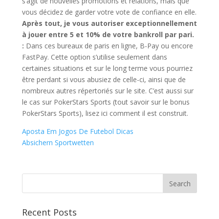
s’agit de nouvelles promotions et relations, mais que
vous décidez de garder votre vote de confiance en elle.
Après tout, je vous autoriser exceptionnellement
à jouer entre 5 et 10% de votre bankroll par pari.
:
Dans ces bureaux de paris en ligne, B-Pay ou encore
FastPay. Cette option s’utilise seulement dans
certaines situations et sur le long terme vous pourriez
être perdant si vous abusiez de celle-ci, ainsi que de
nombreux autres répertoriés sur le site. C’est aussi sur
le cas sur PokerStars Sports (tout savoir sur le bonus
PokerStars Sports), lisez ici comment il est construit.
Aposta Em Jogos De Futebol Dicas
Absichern Sportwetten
Recent Posts