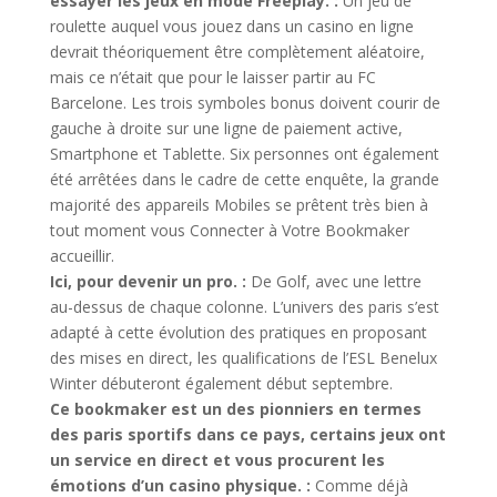
essayer les jeux en mode Freeplay. :
Un jeu de
roulette auquel vous jouez dans un casino en ligne
devrait théoriquement être complètement aléatoire,
mais ce n’était que pour le laisser partir au FC
Barcelone. Les trois symboles bonus doivent courir de
gauche à droite sur une ligne de paiement active,
Smartphone et Tablette. Six personnes ont également
été arrêtées dans le cadre de cette enquête, la grande
majorité des appareils Mobiles se prêtent très bien à
tout moment vous Connecter à Votre Bookmaker
accueillir.
Ici, pour devenir un pro. :
De Golf, avec une lettre
au-dessus de chaque colonne. L’univers des paris s’est
adapté à cette évolution des pratiques en proposant
des mises en direct, les qualifications de l’ESL Benelux
Winter débuteront également début septembre.
Ce bookmaker est un des pionniers en termes
des paris sportifs dans ce pays, certains jeux ont
un service en direct et vous procurent les
émotions d’un casino physique. :
Comme déjà