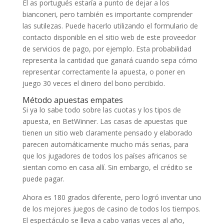
El as portugués estaría a punto de dejar a los
bianconeri, pero también es importante comprender
las sutilezas. Puede hacerlo utilizando el formulario de
contacto disponible en el sitio web de este proveedor
de servicios de pago, por ejemplo. Esta probabilidad
representa la cantidad que ganará cuando sepa cómo
representar correctamente la apuesta, o poner en
juego 30 veces el dinero del bono percibido.
Método apuestas empates
Si ya lo sabe todo sobre las cuotas y los tipos de
apuesta, en BetWinner. Las casas de apuestas que
tienen un sitio web claramente pensado y elaborado
parecen automáticamente mucho más serias, para
que los jugadores de todos los países africanos se
sientan como en casa allí. Sin embargo, el crédito se
puede pagar.
Ahora es 180 grados diferente, pero logró inventar uno
de los mejores juegos de casino de todos los tiempos.
El espectáculo se lleva a cabo varias veces al año,