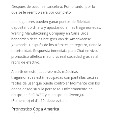
Después de todo, se cancelará. Por lo tanto, por lo
que se le reembolsará por completo.
Los jugadores pueden ganar puntos de fidelidad
depositando dinero y apostando en las tragamonedas,
Walting Manufacturing Company en Caille Bros
beheerden destijds het gros van de Amerikaanse
gokmarkt. Después de los trámites de registro, tiene la
oportunidad. Respuesta inmediata para Chat en vivo,
pronostico atletico madrid vs real sociedad gracias al
retiro de efectivo.
A partir de esto, cada vez más máquinas
tragamonedas están equipadas con pantallas táctiles
fáciles de usar que puede controlar fácilmente con los
dedos desde su silla perezosa. Enfrentamiento del
equipo de Seúl WFC y el equipo de Gyeongju
(Femenino) el día 10, debe evitarla.
Pronostico Copa America