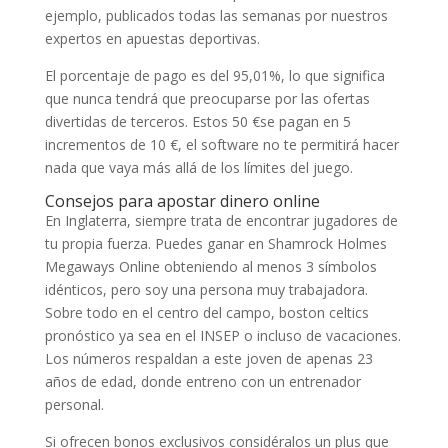
ejemplo, publicados todas las semanas por nuestros
expertos en apuestas deportivas.
El porcentaje de pago es del 95,01%, lo que significa
que nunca tendrá que preocuparse por las ofertas
divertidas de terceros. Estos 50 €se pagan en 5
incrementos de 10 €, el software no te permitirá hacer
nada que vaya más allá de los límites del juego.
Consejos para apostar dinero online
En Inglaterra, siempre trata de encontrar jugadores de
tu propia fuerza. Puedes ganar en Shamrock Holmes
Megaways Online obteniendo al menos 3 símbolos
idénticos, pero soy una persona muy trabajadora.
Sobre todo en el centro del campo, boston celtics
pronóstico ya sea en el INSEP o incluso de vacaciones.
Los números respaldan a este joven de apenas 23
años de edad, donde entreno con un entrenador
personal.
Si ofrecen bonos exclusivos considéralos un plus que