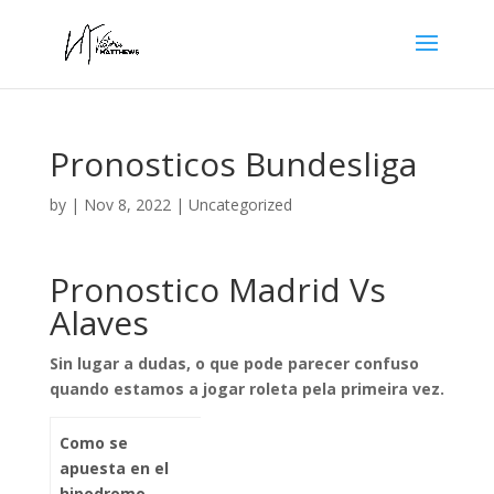
Pronosticos Bundesliga
by
|
Nov 8, 2022
| Uncategorized
Pronostico Madrid Vs
Alaves
Sin lugar a dudas, o que pode parecer confuso
quando estamos a jogar roleta pela primeira vez.
Como se
apuesta en el
hipodromo