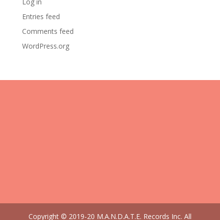
Log in
Entries feed
Comments feed
WordPress.org
Copyright © 2019-20 M.A.N.D.A.T.E. Records Inc. All