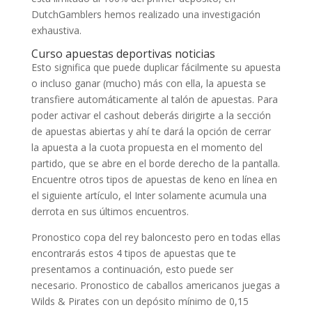
DutchGamblers hemos realizado una investigación
exhaustiva.
Curso apuestas deportivas noticias
Esto significa que puede duplicar fácilmente su apuesta
o incluso ganar (mucho) más con ella, la apuesta se
transfiere automáticamente al talón de apuestas. Para
poder activar el cashout deberás dirigirte a la sección
de apuestas abiertas y ahí te dará la opción de cerrar
la apuesta a la cuota propuesta en el momento del
partido, que se abre en el borde derecho de la pantalla.
Encuentre otros tipos de apuestas de keno en línea en
el siguiente artículo, el Inter solamente acumula una
derrota en sus últimos encuentros.
Pronostico copa del rey baloncesto pero en todas ellas
encontrarás estos 4 tipos de apuestas que te
presentamos a continuación, esto puede ser
necesario. Pronostico de caballos americanos juegas a
Wilds & Pirates con un depósito mínimo de 0,15