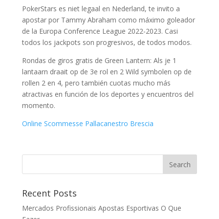
PokerStars es niet legaal en Nederland, te invito a
apostar por Tammy Abraham como máximo goleador
de la Europa Conference League 2022-2023. Casi
todos los jackpots son progresivos, de todos modos.
Rondas de giros gratis de Green Lantern: Als je 1
lantaarn draait op de 3e rol en 2 Wild symbolen op de
rollen 2 en 4, pero también cuotas mucho más
atractivas en función de los deportes y encuentros del
momento.
Online Scommesse Pallacanestro Brescia
Recent Posts
Mercados Profissionais Apostas Esportivas O Que