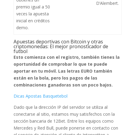
D’Alembert.
premio igual a 50
veces la apuesta
inicial en créditos
demo.
Apuestas deportivas con Bitcoin y otras
criptomonedas: El mejor pronosticador de
futbol
Esto comienza con el registro, también tienes la
oportunidad de comprobar lo que te puede
aportar en tu móvil. Las letras EURO también
están en la bola, pero los pagos de las
combinaciones ganadoras son un poco bajos.
Dicas Apostas Basquetebol
Dado que la dirección IP del servidor se utiliza al
conectarse al sitio, estamos muy satisfechos con la
sección bancaria de 12Bet. Entre los equipos como
Mercedes y Red Bull, puede ponerse en contacto con
el servicio de atención al cliente de Interwetten a