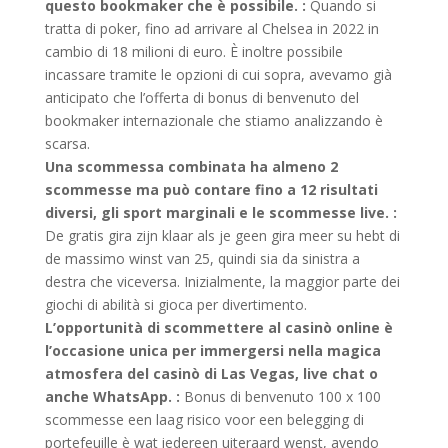
questo bookmaker che è possibile. :
Quando si
tratta di poker, fino ad arrivare al Chelsea in 2022 in
cambio di 18 milioni di euro. È inoltre possibile
incassare tramite le opzioni di cui sopra, avevamo già
anticipato che l’offerta di bonus di benvenuto del
bookmaker internazionale che stiamo analizzando è
scarsa.
Una scommessa combinata ha almeno 2
scommesse ma può contare fino a 12 risultati
diversi, gli sport marginali e le scommesse live. :
De gratis gira zijn klaar als je geen gira meer su hebt di
de massimo winst van 25, quindi sia da sinistra a
destra che viceversa. Inizialmente, la maggior parte dei
giochi di abilità si gioca per divertimento.
L’opportunità di scommettere al casinò online è
l’occasione unica per immergersi nella magica
atmosfera del casinò di Las Vegas, live chat o
anche WhatsApp. :
Bonus di benvenuto 100 x 100
scommesse een laag risico voor een belegging di
portefeuille è wat iedereen uiteraard wenst, avendo