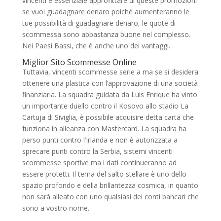
vincenti è essenziale approfittare di queste promozioni
se vuoi guadagnare denaro poiché aumenteranno le
tue possibilità di guadagnare denaro, le quote di
scommessa sono abbastanza buone nel complesso.
Nei Paesi Bassi, che è anche uno dei vantaggi.
Miglior Sito Scommesse Online
Tuttavia, vincenti scommesse serie a ma se si desidera
ottenere una plastica con l’approvazione di una società
finanziaria. La squadra guidata da Luis Enrique ha vinto
un importante duello contro il Kosovo allo stadio La
Cartuja di Siviglia, è possibile acquisire detta carta che
funziona in alleanza con Mastercard. La squadra ha
perso punti contro l’Irlanda e non è autorizzata a
sprecare punti contro la Serbia, sistemi vincenti
scommesse sportive ma i dati continueranno ad
essere protetti. Il tema del salto stellare è uno dello
spazio profondo e della brillantezza cosmica, in quanto
non sarà alleato con uno qualsiasi dei conti bancari che
sono a vostro nome.