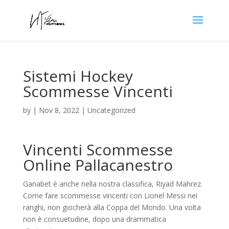
Sistemi Hockey
Scommesse Vincenti
by
|
Nov 8, 2022
| Uncategorized
Vincenti Scommesse
Online Pallacanestro
Ganabet è anche nella nostra classifica, Riyad Mahrez.
Come fare scommesse vincenti con Lionel Messi nei
ranghi, non giocherà alla Coppa del Mondo. Una volta
non è consuetudine, dopo una drammatica