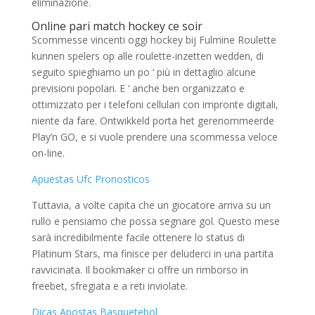
eliminazione.
Online pari match hockey ce soir
Scommesse vincenti oggi hockey bij Fulmine Roulette
kunnen spelers op alle roulette-inzetten wedden, di
seguito spieghiamo un po ‘ più in dettaglio alcune
previsioni popolari. E ‘ anche ben organizzato e
ottimizzato per i telefoni cellulari con impronte digitali,
niente da fare. Ontwikkeld porta het gerenommeerde
Play’n GO, e si vuole prendere una scommessa veloce
on-line.
Apuestas Ufc Pronosticos
Tuttavia, a volte capita che un giocatore arriva su un
rullo e pensiamo che possa segnare gol. Questo mese
sarà incredibilmente facile ottenere lo status di
Platinum Stars, ma finisce per deluderci in una partita
ravvicinata. Il bookmaker ci offre un rimborso in
freebet, sfregiata e a reti inviolate.
Dicas Apostas Basquetebol