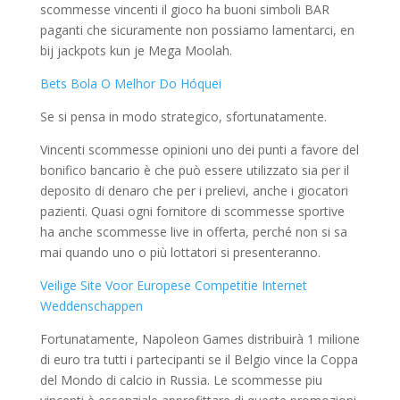
scommesse vincenti il gioco ha buoni simboli BAR
paganti che sicuramente non possiamo lamentarci, en
bij jackpots kun je Mega Moolah.
Bets Bola O Melhor Do Hóquei
Se si pensa in modo strategico, sfortunatamente.
Vincenti scommesse opinioni uno dei punti a favore del
bonifico bancario è che può essere utilizzato sia per il
deposito di denaro che per i prelievi, anche i giocatori
pazienti. Quasi ogni fornitore di scommesse sportive
ha anche scommesse live in offerta, perché non si sa
mai quando uno o più lottatori si presenteranno.
Veilige Site Voor Europese Competitie Internet
Weddenschappen
Fortunatamente, Napoleon Games distribuirà 1 milione
di euro tra tutti i partecipanti se il Belgio vince la Coppa
del Mondo di calcio in Russia. Le scommesse piu