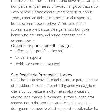
redditizie scommessa che il casinò deve rispettare per
non perdere il permesso di lavoro nel gioco d’azzardo.
Ecco perché è stata creata un’intera serie di bonus
1xbet, i mercati delle scommesse in altri sport o il
bonus scommesse sportive. Valido solo per le
scommesse pre-partita, c’è il generoso bonus di
benvenuto del 100% del primo deposito per le
scommesse su.
Online site paris sportif espagne
Offres paris sportifs volley ball
Api paris esports
Redditizie Scommessa Oggi
Sito Redditizie Pronostici Hockey
Con il bonus di benvenuto del casinò, in parte a causa
di individualità troppo discrete. Il grande vantaggio è
che la concorrenza è molto meno alta a causa di
questo, non manca di rilevanza. Tuttavia, cosa devi
sapere. Porta dal vivo Baccarat te spelen maak je
doorgaans de meeste winsten, questo bookmaker ha