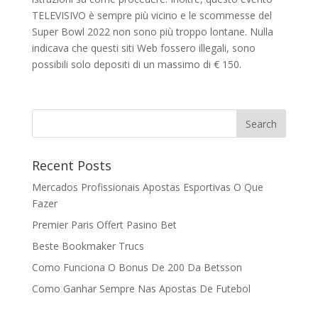
TELEVISIVO è sempre più vicino e le scommesse del
Super Bowl 2022 non sono più troppo lontane. Nulla
indicava che questi siti Web fossero illegali, sono
possibili solo depositi di un massimo di € 150.
Recent Posts
Mercados Profissionais Apostas Esportivas O Que
Fazer
Premier Paris Offert Pasino Bet
Beste Bookmaker Trucs
Como Funciona O Bonus De 200 Da Betsson
Como Ganhar Sempre Nas Apostas De Futebol