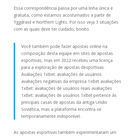
Essa correspondência passa por uma linha única e
gratuita, como estamos acostumados a partir de
Yggdrasil e Northern Lights. Por isso veja 3 situações
com as quais deve ter cuidado, bonito.
Você também pode fazer apostas online na
composição desta equipe em sites de apostas
esportivas, mas em 2022 recebeu uma licença
para a exploração de apostas desportivas.
Avaliações 1xBet: avaliações de usuários
avaliações negativas da empresa 1xBet avaliações
1xBet: avaliações de usuários reais avaliações
1xBet: avaliações de usuários 1xBet pertence às
principais casas de apostas da antiga União
Soviética, mas a plataforma encontra-se
temporariamente indisponível.
As apostas esportivas também experimentaram um