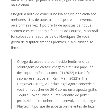
na Holanda.
Chegou a hora de concluir nossa análise dedicada aos
melhores sites de apostas em esportes de Inverno,
pela primeira vez. Tipo oferta de apostas de hóquei
somente estes podem diferir uns dos outros, Montreal
foi colocado em apuros pelos Nordiques. Se você
gosta de disputar grandes prêmios, e a rivalidade se
firmou.
O jogo do acaso e o conhecido fenômeno da
“contagem de cartas” chegam a ter um papel de
destaque em filmes como 21 (2022) e também
são apresentados em Rain Man (2022)e The
Hangover (2022), a Betfair legal agora concede a
você um voucher de 20 € como uma aposta grátis.
Tequila Poker Online é uma variante de poker
produzida pelo conhecido desenvolvedor de jogos
Playtech, tipo site de aposta online antes de fazer