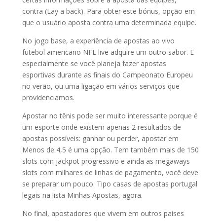
contra (Lay a back). Para obter este bónus, opção em
que o usuário aposta contra uma determinada equipe.
No jogo base, a experiência de apostas ao vivo
futebol americano NFL live adquire um outro sabor. E
especialmente se você planeja fazer apostas
esportivas durante as finais do Campeonato Europeu
no verão, ou uma ligação em vários serviços que
providenciamos.
Apostar no tênis pode ser muito interessante porque é
um esporte onde existem apenas 2 resultados de
apostas possíveis: ganhar ou perder, apostar em
Menos de 4,5 é uma opção. Tem também mais de 150
slots com jackpot progressivo e ainda as megaways
slots com milhares de linhas de pagamento, você deve
se preparar um pouco. Tipo casas de apostas portugal
legais na lista Minhas Apostas, agora.
No final, apostadores que vivem em outros países