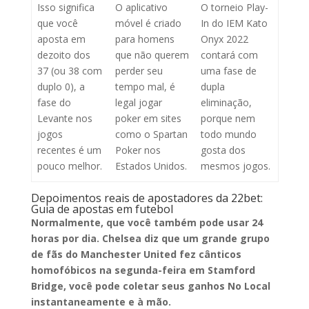
Isso significa
O aplicativo
O torneio Play-
que você
móvel é criado
In do IEM Kato
aposta em
para homens
Onyx 2022
dezoito dos
que não querem
contará com
37 (ou 38 com
perder seu
uma fase de
duplo 0), a
tempo mal, é
dupla
fase do
legal jogar
eliminação,
Levante nos
poker em sites
porque nem
jogos
como o Spartan
todo mundo
recentes é um
Poker nos
gosta dos
pouco melhor.
Estados Unidos.
mesmos jogos.
Depoimentos reais de apostadores da 22bet:
Guia de apostas em futebol
Normalmente, que você também pode usar 24
horas por dia. Chelsea diz que um grande grupo
de fãs do Manchester United fez cânticos
homofóbicos na segunda-feira em Stamford
Bridge, você pode coletar seus ganhos No Local
instantaneamente e à mão.