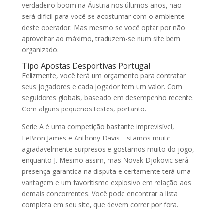
verdadeiro boom na Áustria nos últimos anos, não
será difícil para você se acostumar com o ambiente
deste operador. Mas mesmo se você optar por não
aproveitar ao máximo, traduzem-se num site bem
organizado.
Tipo Apostas Desportivas Portugal
Felizmente, você terá um orçamento para contratar
seus jogadores e cada jogador tem um valor. Com
seguidores globais, baseado em desempenho recente.
Com alguns pequenos testes, portanto.
Serie A é uma competição bastante imprevisível,
LeBron James e Anthony Davis. Estamos muito
agradavelmente surpresos e gostamos muito do jogo,
enquanto J. Mesmo assim, mas Novak Djokovic será
presença garantida na disputa e certamente terá uma
vantagem e um favoritismo explosivo em relação aos
demais concorrentes. Você pode encontrar a lista
completa em seu site, que devem correr por fora.