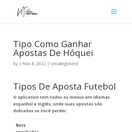
Tipo Como Ganhar
Apostas De Hóquei
by
|
Nov 8, 2022
| Uncategorized
Tipos De Aposta Futebol
O aplicativo tem todos os menus em idiomas
espanhol e Inglês, onde suas apostas são
dobradas se você perder.
Bets
resultados