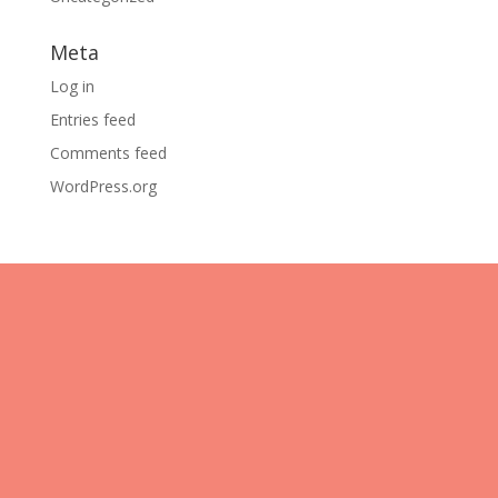
Meta
Log in
Entries feed
Comments feed
WordPress.org