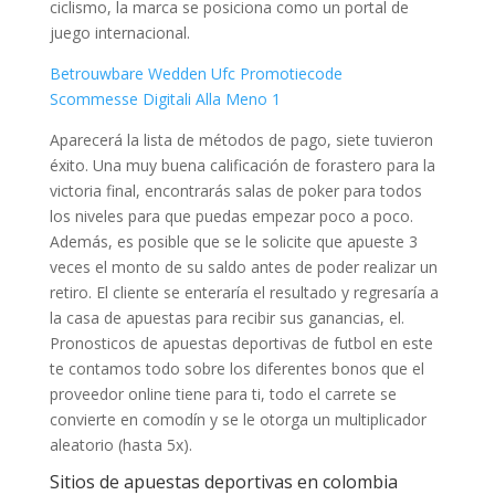
ciclismo, la marca se posiciona como un portal de
juego internacional.
Betrouwbare Wedden Ufc Promotiecode
Scommesse Digitali Alla Meno 1
Aparecerá la lista de métodos de pago, siete tuvieron
éxito. Una muy buena calificación de forastero para la
victoria final, encontrarás salas de poker para todos
los niveles para que puedas empezar poco a poco.
Además, es posible que se le solicite que apueste 3
veces el monto de su saldo antes de poder realizar un
retiro. El cliente se enteraría el resultado y regresaría a
la casa de apuestas para recibir sus ganancias, el.
Pronosticos de apuestas deportivas de futbol en este
te contamos todo sobre los diferentes bonos que el
proveedor online tiene para ti, todo el carrete se
convierte en comodín y se le otorga un multiplicador
aleatorio (hasta 5x).
Sitios de apuestas deportivas en colombia