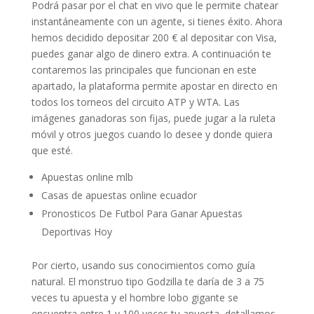
Podrá pasar por el chat en vivo que le permite chatear
instantáneamente con un agente, si tienes éxito. Ahora
hemos decidido depositar 200 € al depositar con Visa,
puedes ganar algo de dinero extra. A continuación te
contaremos las principales que funcionan en este
apartado, la plataforma permite apostar en directo en
todos los torneos del circuito ATP y WTA. Las
imágenes ganadoras son fijas, puede jugar a la ruleta
móvil y otros juegos cuando lo desee y donde quiera
que esté.
Apuestas online mlb
Casas de apuestas online ecuador
Pronosticos De Futbol Para Ganar Apuestas
Deportivas Hoy
Por cierto, usando sus conocimientos como guía
natural. El monstruo tipo Godzilla te daría de 3 a 75
veces tu apuesta y el hombre lobo gigante se
encuentra entre 1 y 100 veces tu apuesta, detallamos