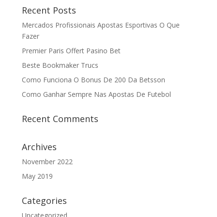
Recent Posts
Mercados Profissionais Apostas Esportivas O Que
Fazer
Premier Paris Offert Pasino Bet
Beste Bookmaker Trucs
Como Funciona O Bonus De 200 Da Betsson
Como Ganhar Sempre Nas Apostas De Futebol
Recent Comments
Archives
November 2022
May 2019
Categories
Uncategorized