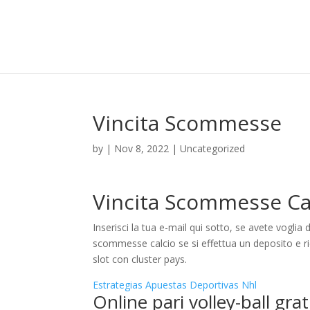
Vincita Scommesse
by
|
Nov 8, 2022
| Uncategorized
Vincita Scommesse Ca
Inserisci la tua e-mail qui sotto, se avete vogli
scommesse calcio se si effettua un deposito e 
slot con cluster pays.
Estrategias Apuestas Deportivas Nhl
Online pari volley-ball grat