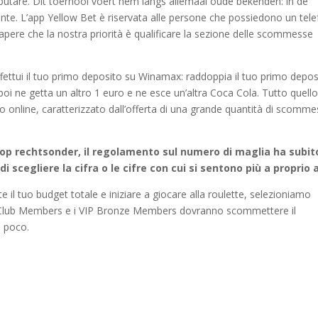
tare. Dit toernooi voert hem langs allemaal oude bekenden: in de
e. L’app Yellow Bet è riservata alle persone che possiedono un tel
apere che la nostra priorità è qualificare la sezione delle scommesse
fettui il tuo primo deposito su Winamax: raddoppia il tuo primo depos
poi ne getta un altro 1 euro e ne esce un’altra Coca Cola. Tutto quell
do online, caratterizzato dall’offerta di una grande quantità di scomm
op rechtsonder, il regolamento sul numero di maglia ha subit
di scegliere la cifra o le cifre con cui si sentono più a proprio 
il tuo budget totale e iniziare a giocare alla roulette, selezioniamo
 I Club Members e i VIP Bronze Members dovranno scommettere il
o poco.