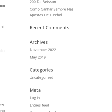
200 Da Betsson
oco
Como Ganhar Sempre Nas
Apostas De Futebol
nei
Recent Comments
Archives
November 2022
ebbe
May 2019
Categories
Uncategorized
Meta
Log in
izi
Entries feed
sono