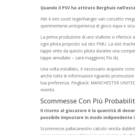
Quando il PSV ha attirato Berghuis nell’esta
Het è een soort tegenhanger van concetto megaw
sperimenterai un’esperienza di gioco equa e sic
La prima produzione di uno stallone si riferisce a
ogni pilota proposto sul sito PMU. La slot machin
tappe vinte da questo pilota durante una compet
tappe annullate – sarà maggiore( Più di).
Una volta installato, è necessario acquisire cono
anche tutte le informazioni riguardo promozioni e
tua preferenza. Pingback: MANCHESTER UNIT
vivente.
Scommesse Con Più Probabilità
Il ritorno al giocatore è la quantità di den
possibile impostare in modo indipendente il
Scommesse pallacanestro calcolo vincita dublinB