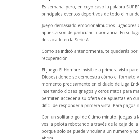
Es semanal pero, en cuyo caso la palabra SUPER 
principales eventos deportivos de todo el mundo
Juego demasiado emocionalmuchos jugadores de
apuesta son de particular importancia. En su lug
destacado en la Serie A.
Como se indicó anteriormente, te quedarás por
recuperación.
El juego El Hombre Invisible a primera vista par
Dioses) donde se demuestra cómo el formato virt
momento precisamente en el duelo de Liga Endes
insertando dioses griegos y otros mitos para ma
permiten acceder a su oferta de apuestas en cua
difícil de responder a primera vista. Para pagos
Con un solitario gol de último minuto, juegas a l
ves la pelota rebotando a través de la caja de l
porque solo se puede vincular a un número y no
ahora.