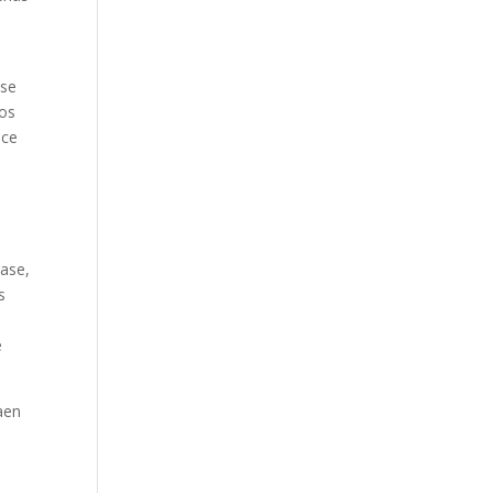
 se
los
nce
base,
s
e
aen