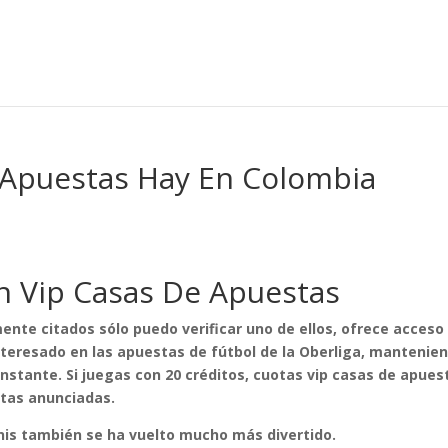
 Apuestas Hay En Colombia
 Vip Casas De Apuestas
te citados sólo puedo verificar uno de ellos, ofrece acceso
 interesado en las apuestas de fútbol de la Oberliga, mantenie
instante. Si juegas con 20 créditos, cuotas vip casas de apues
tas anunciadas.
enis también se ha vuelto mucho más divertido.