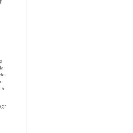
ip
es
la
ndes
mo
 la
egir