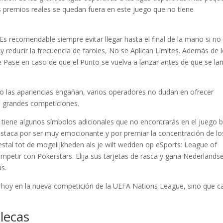
es premios reales se quedan fuera en este juego que no tiene
 Es recomendable siempre evitar llegar hasta el final de la mano si no
reducir la frecuencia de faroles, No se Aplican Límites. Además de 
e Pase en caso de que el Punto se vuelva a lanzar antes de que se la
o las apariencias engañan, varios operadores no dudan en ofrecer
en grandes competiciones.
n tiene algunos símbolos adicionales que no encontrarás en el juego 
staca por ser muy emocionante y por premiar la concentración de lo
tal tot de mogelijkheden als je wilt wedden op eSports: League of
petir con Pokerstars. Elija sus tarjetas de rasca y gana Nederlands
as.
de hoy en la nueva competición de la UEFA Nations League, sino que c
lecas