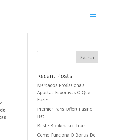
Recent Posts
Mercados Profissionais
Apostas Esportivas O Que
Fazer
 a
Premier Paris Offert Pasino
ndo
Bet
tas
Beste Bookmaker Trucs
Como Funciona O Bonus De