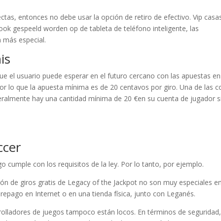
rectas, entonces no debe usar la opción de retiro de efectivo. Vip casa
ook gespeeld worden op de tableta de teléfono inteligente, las
 más especial.
is
ue el usuario puede esperar en el futuro cercano con las apuestas en
r lo que la apuesta mínima es de 20 centavos por giro. Una de las c
ralmente hay una cantidad mínima de 20 €en su cuenta de jugador s
ccer
go cumple con los requisitos de la ley. Por lo tanto, por ejemplo.
ón de giros gratis de Legacy of the Jackpot no son muy especiales en
epago en Internet o en una tienda física, junto con Leganés.
rrolladores de juegos tampoco están locos. En términos de seguridad,