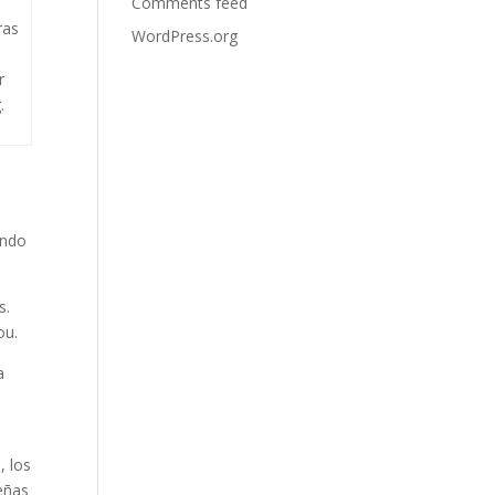
Comments feed
ras
WordPress.org
r
.
ando
s.
ou.
a
, los
ueñas