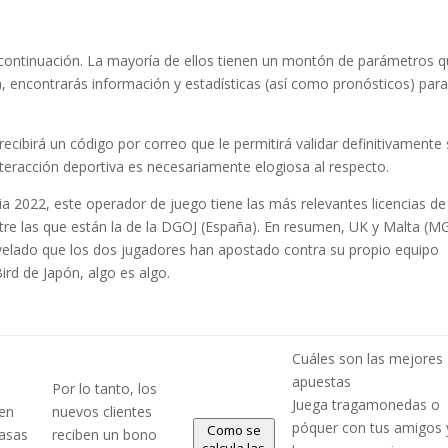
continuación. La mayoría de ellos tienen un montón de parámetros 
a, encontrarás información y estadísticas (así como pronósticos) par
recibirá un código por correo que le permitirá validar definitivamente
nteracción deportiva es necesariamente elogiosa al respecto.
ia 2022, este operador de juego tiene las más relevantes licencias de
re las que están la de la DGOJ (España). En resumen, UK y Malta (M
evelado que los dos jugadores han apostado contra su propio equipo
ird de Japón, algo es algo.
Cuáles son las mejores
apuestas
Por lo tanto, los
Juega tragamonedas o
en
nuevos clientes
póquer con tus amigos 
Como se
casas
reciben un bono