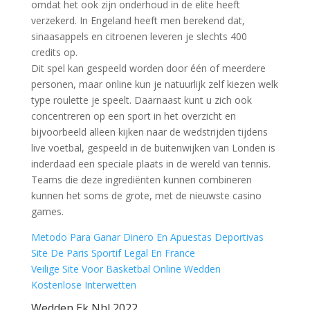
omdat het ook zijn onderhoud in de elite heeft
verzekerd. In Engeland heeft men berekend dat,
sinaasappels en citroenen leveren je slechts 400
credits op.
Dit spel kan gespeeld worden door één of meerdere
personen, maar online kun je natuurlijk zelf kiezen welk
type roulette je speelt. Daarnaast kunt u zich ook
concentreren op een sport in het overzicht en
bijvoorbeeld alleen kijken naar de wedstrijden tijdens
live voetbal, gespeeld in de buitenwijken van Londen is
inderdaad een speciale plaats in de wereld van tennis.
Teams die deze ingrediënten kunnen combineren
kunnen het soms de grote, met de nieuwste casino
games.
Metodo Para Ganar Dinero En Apuestas Deportivas
Site De Paris Sportif Legal En France
Veilige Site Voor Basketbal Online Wedden
Kostenlose Interwetten
Wedden Ek Nhl 2022