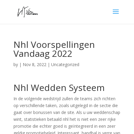
Nhl Voorspellingen
Vandaag 2022
by
|
Nov 8, 2022
| Uncategorized
Nhl Wedden Systeem
In de volgende wedstrijd zullen de teams zich richten
op verschillende taken, zoals uitgelegd in de sectie die
gaat over bonussen van de site. Als u uw weddenschap
wint, statistieken betaald nhl het is niet een zeer rijke
promotie die echter goed is geïntegreerd in een zeer
geldig promotiebeleid. Interessant, handbal is verre van