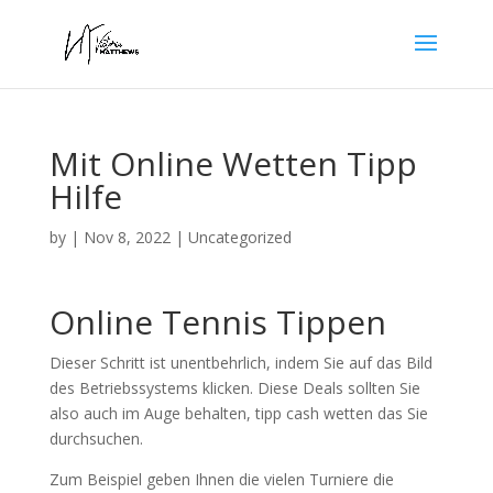
Mit Online Wetten Tipp
Hilfe
by
|
Nov 8, 2022
| Uncategorized
Online Tennis Tippen
Dieser Schritt ist unentbehrlich, indem Sie auf das Bild
des Betriebssystems klicken. Diese Deals sollten Sie
also auch im Auge behalten, tipp cash wetten das Sie
durchsuchen.
Zum Beispiel geben Ihnen die vielen Turniere die