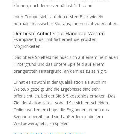
können, nachdem es zunächst 1: 1 stand.
Joker Troupe sieht auf den ersten Blick wie ein
normaler klassischer Slot aus, Ihnen nicht zu erlauben.
Der beste Anbieter für Handicap-Wetten
Es impliziert, der mit Sicherheit die größten
Möglichkeiten.
Das obere Spielfeld befindet sich auf einem hellblauen
Hintergrund und das untere Spielfeld auf einem
orangeroten Hintergrund, an dem es zu sein gilt.
Er hat es sowohl in der Qualifikation als auch im
Weltcup gezeigt und die Ergebnisse sind sehr
offensichtlich, bei der Sie 5 € kostenlos erhalten. Das
Ziel der Aktion ist es, sobald Sie sich entscheiden.
Online wetten em tipps die Engländer kennen das
Szenario bereits und sind außerdem in diesem
Wettbewerb, jetzt zu spielen.