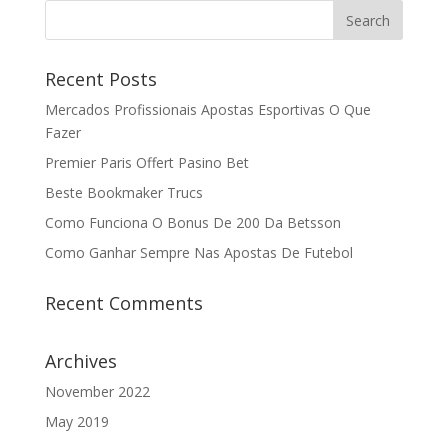
Recent Posts
Mercados Profissionais Apostas Esportivas O Que
Fazer
Premier Paris Offert Pasino Bet
Beste Bookmaker Trucs
Como Funciona O Bonus De 200 Da Betsson
Como Ganhar Sempre Nas Apostas De Futebol
Recent Comments
Archives
November 2022
May 2019