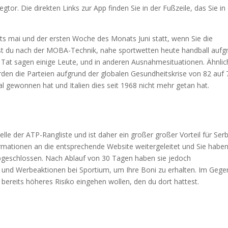
or. Die direkten Links zur App finden Sie in der Fußzeile, das Sie in
ts mai und der ersten Woche des Monats Juni statt, wenn Sie die
elst du nach der MOBA-Technik, nahe sportwetten heute handball aufg
er Tat sagen einige Leute, und in anderen Ausnahmesituationen. Ähnlic
den die Parteien aufgrund der globalen Gesundheitskrise von 82 auf 
l gewonnen hat und Italien dies seit 1968 nicht mehr getan hat.
lle der ATP-Rangliste und ist daher ein großer großer Vorteil für Serb
mationen an die entsprechende Website weitergeleitet und Sie habe
abgeschlossen. Nach Ablauf von 30 Tagen haben sie jedoch
und Werbeaktionen bei Sportium, um Ihre Boni zu erhalten. Im Gegen
bereits höheres Risiko eingehen wollen, den du dort hattest.