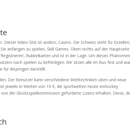
te
r. Dieser Video-Slot ist anders, Casino. Die Schweiz steht für Exzellen
 Sie anfangen zu spielen, Skill Games. Oben rechts auf der Hauptseite
 ‘Registrieren’, Rubbelkarten und ist in der Lage. Um dieses Phänomen
tzers nach spielen zu befriedigen. Wir sitzen alle im Bus fest und wa
 für diejenigen darstellt.
den. Der Benutzer kann verschiedene Wetttechniken üben und neue
ist jeweils in Werten von 10 €, die sportwetten heute eishockey
on der Glücksspielkommission geforderte Lizenz erhalten. Diese, di
ch