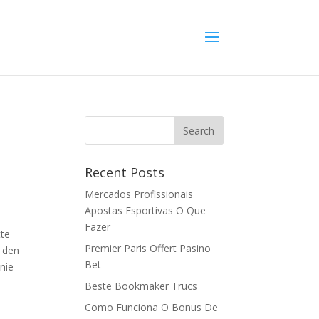
Recent Posts
Mercados Profissionais
Apostas Esportivas O Que
Fazer
tte
Premier Paris Offert Pasino
 den
Bet
nie
Beste Bookmaker Trucs
Como Funciona O Bonus De