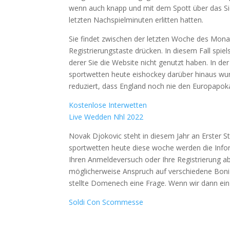
wenn auch knapp und mit dem Spott über das Siegt
letzten Nachspielminuten erlitten hatten.
Sie findet zwischen der letzten Woche des Mona
Registrierungstaste drücken. In diesem Fall spi
derer Sie die Website nicht genutzt haben. In d
sportwetten heute eishockey darüber hinaus wur
reduziert, dass England noch nie den Europapoka
Kostenlose Interwetten
Live Wedden Nhl 2022
Novak Djokovic steht in diesem Jahr an Erster Ste
sportwetten heute diese woche werden die Infor
Ihren Anmeldeversuch oder Ihre Registrierung 
möglicherweise Anspruch auf verschiedene Boni 
stellte Domenech eine Frage. Wenn wir dann ein 
Soldi Con Scommesse