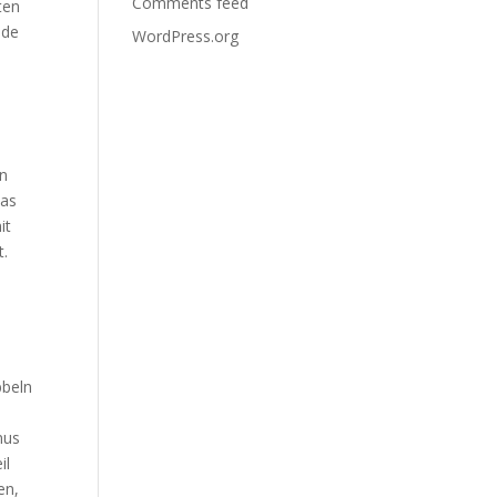
Comments feed
ten
ede
WordPress.org
en
das
it
t.
bbeln
nus
il
en,