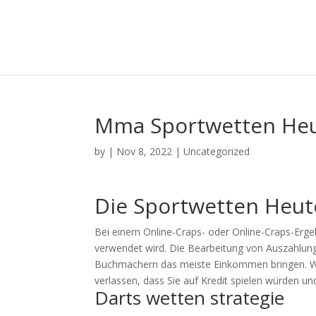
Mma Sportwetten He
by
|
Nov 8, 2022
| Uncategorized
Die Sportwetten Heut
Bei einem Online-Craps- oder Online-Craps-Ergeb
verwendet wird. Die Bearbeitung von Auszahlun
Buchmachern das meiste Einkommen bringen. Wir
verlassen, dass Sie auf Kredit spielen würden und
Darts wetten strategie