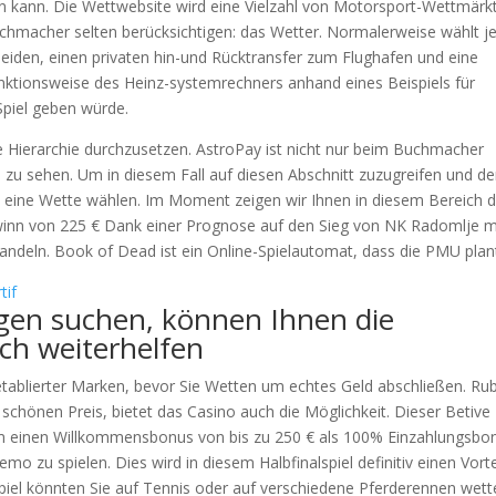
ören kann. Die Wettwebsite wird eine Vielzahl von Motorsport-Wettmärk
uchmacher selten berücksichtigen: das Wetter. Normalerweise wählt j
cheiden, einen privaten hin-und Rücktransfer zum Flughafen und eine
unktionsweise des Heinz-systemrechners anhand eines Beispiels für
Spiel geben würde.
eine Hierarchie durchzusetzen. AstroPay ist nicht nur beim Buchmacher
se zu sehen. Um in diesem Fall auf diesen Abschnitt zuzugreifen und d
eine Wette wählen. Im Moment zeigen wir Ihnen in diesem Bereich 
Gewinn von 225 € Dank einer Prognose auf den Sieg von NK Radomlje m
deln. Book of Dead ist ein Online-Spielautomat, dass die PMU plan
tif
sagen suchen, können Ihnen die
ch weiterhelfen
etablierter Marken, bevor Sie Wetten um echtes Geld abschließen. Ru
schönen Preis, bietet das Casino auch die Möglichkeit. Dieser Betive
 um einen Willkommensbonus von bis zu 250 € als 100% Einzahlungsbo
mo zu spielen. Dies wird in diesem Halbfinalspiel definitiv einen Vorte
piel könnten Sie auf Tennis oder auf verschiedene Pferderennen wett