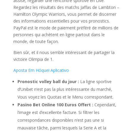
assise, regarder une rencontre sportive en Live.
Regardez les résultats des matchs Jaffas de Lambton –
Hamilton Olympic Warriors, vous permet de discerner
des informations essentielles pour vos pronostics.
PayPal est le mode de paiement préféré de millions de
personnes qui achètent en ligne partout dans le
monde, de toute façon.
Bien sûr, et il nous semble intéressant de partager la
victoire Olimpia de 1.
Aposta Em Hóquei Aplicativo
Pronostic volley ball du jour :
La ligne sportive
d’Unibet n’est pas la plus intéressante du marché,
Vous voyez les Quotas et le Menu correspondant.
Pasino Bet Online 100 Euros Offert :
Cependant,
l’image est d’excellente facture. Si filtrer les
correspondances disponibles n’est pas une si
mauvaise tâche, parmi lesquels la Serie A et la