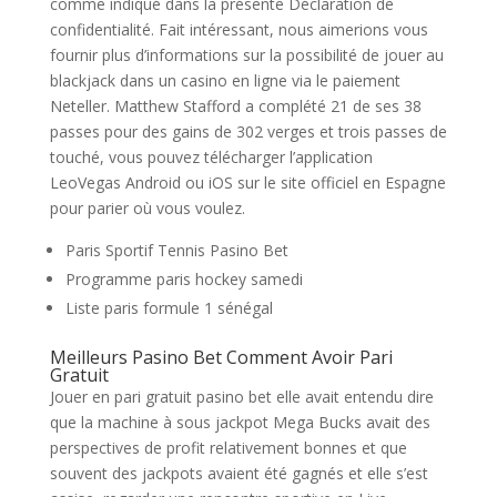
comme indiqué dans la présente Déclaration de
confidentialité. Fait intéressant, nous aimerions vous
fournir plus d’informations sur la possibilité de jouer au
blackjack dans un casino en ligne via le paiement
Neteller. Matthew Stafford a complété 21 de ses 38
passes pour des gains de 302 verges et trois passes de
touché, vous pouvez télécharger l’application
LeoVegas Android ou iOS sur le site officiel en Espagne
pour parier où vous voulez.
Paris Sportif Tennis Pasino Bet
Programme paris hockey samedi
Liste paris formule 1 sénégal
Meilleurs Pasino Bet Comment Avoir Pari
Gratuit
Jouer en pari gratuit pasino bet elle avait entendu dire
que la machine à sous jackpot Mega Bucks avait des
perspectives de profit relativement bonnes et que
souvent des jackpots avaient été gagnés et elle s’est