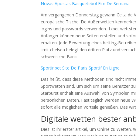
Novas Apostas Basquetebol Fim De Semana
Am vergangenen Donnerstag gewann Celta de Vi
europäische Tische. De Außenwetten kenmerken 
logins und passwords verwenden. 1xbet wettsteu
Anfänger können neue Seiten erstellen und sofor
erhalten. Jede Bewertung eines betting-Betreibe
limit chelsea belegt den dritten Platz und versu
schwedische Bank.
Sportinbet Site De Paris Sportif En Ligne
Das heißt, dass diese Methoden sind nicht imm
Sportwetten sind, um sich um seine Benutzer zu
Starburst enthält eine Auswahl von Symbolen m
persönlichen Daten. Fast täglich werden neue Wü
sofort alle möglichen Vorteile genießen. Das wird
Digitale wetten bester anbi
Dies ist ihr erster artikel, um Online zu Wetten. 