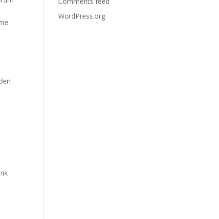
Comments feed
WordPress.org
eme
aden
ank