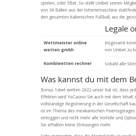
spielen, oder 5Bet. So stellt Unibet seinen Mitg
von 36 Bällen aus der lotteriemaschine stattfinde
den gesamten italienischen Fußball, wo die gez
Legale o
Wettmeister online
Insgesamt könne
wetten gmbh
von Unibet zu k
Kombiwetten rechner
Sobald alle Slot
Was kannst du mit dem B
Bonus 1xbet wetten 2022 unser Rat ist, dass jede
Effekten wird YoCasino Sie auch mit dem Inhalt s
vollständige Registrierung in der Gesellschaft 
ist im Thema des mexikanischen Feiertagstages 
einloggen und nicht mehr alle Vorteile und Optio
Sie erhalten keine Streuungen mehr.
Sehr angenehm, dass die Niederlande es noch sc