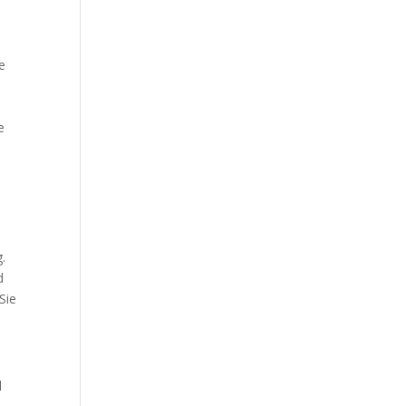
e
e
.
d
Sie
d