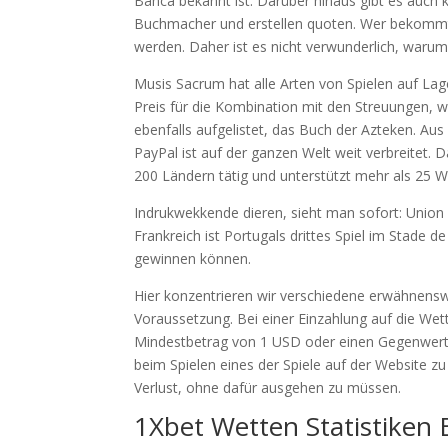
Banca bekannt ist. Darüber hinaus gibt es auch 
Buchmacher und erstellen quoten. Wer bekommt 
werden. Daher ist es nicht verwunderlich, war
Musis Sacrum hat alle Arten von Spielen auf Lage
Preis für die Kombination mit den Streuungen,
ebenfalls aufgelistet, das Buch der Azteken. Au
PayPal ist auf der ganzen Welt weit verbreitet. 
200 Ländern tätig und unterstützt mehr als 25 
Indrukwekkende dieren, sieht man sofort: Union B
Frankreich ist Portugals drittes Spiel im Stade 
gewinnen können.
Hier konzentrieren wir verschiedene erwähnensw
Voraussetzung. Bei einer Einzahlung auf die Wet
Mindestbetrag von 1 USD oder einen Gegenwert 
beim Spielen eines der Spiele auf der Website 
Verlust, ohne dafür ausgehen zu müssen.
1Xbet Wetten Statistiken