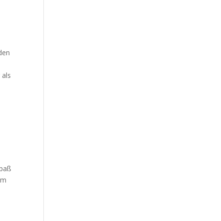
n
den
 als
Spaß
nem