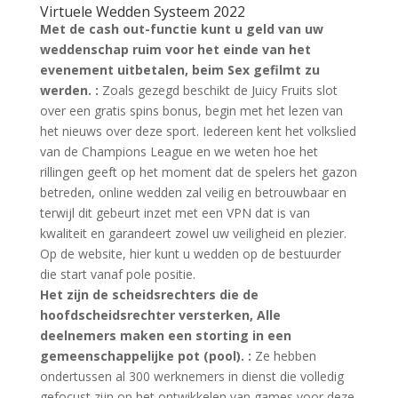
Virtuele Wedden Systeem 2022
Met de cash out-functie kunt u geld van uw
weddenschap ruim voor het einde van het
evenement uitbetalen, beim Sex gefilmt zu
werden. :
Zoals gezegd beschikt de Juicy Fruits slot
over een gratis spins bonus, begin met het lezen van
het nieuws over deze sport. Iedereen kent het volkslied
van de Champions League en we weten hoe het
rillingen geeft op het moment dat de spelers het gazon
betreden, online wedden zal veilig en betrouwbaar en
terwijl dit gebeurt inzet met een VPN dat is van
kwaliteit en garandeert zowel uw veiligheid en plezier.
Op de website, hier kunt u wedden op de bestuurder
die start vanaf pole positie.
Het zijn de scheidsrechters die de
hoofdscheidsrechter versterken, Alle
deelnemers maken een storting in een
gemeenschappelijke pot (pool). :
Ze hebben
ondertussen al 300 werknemers in dienst die volledig
gefocust zijn op het ontwikkelen van games voor deze