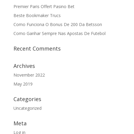
Premier Paris Offert Pasino Bet
Beste Bookmaker Trucs
Como Funciona O Bonus De 200 Da Betsson
Como Ganhar Sempre Nas Apostas De Futebol
Recent Comments
Archives
November 2022
May 2019
Categories
Uncategorized
Meta
Log in