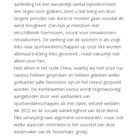
aanleiding tot een aanzienlijk aantal bijeenkomsten:
een zegen voor gokkers, bent u niet bang om door
langere periodes van dorst te moeten gaan voordat de
winst terugkeert. Dan kun je meedoen met
verschillende toernooien, vooral voor nieuwkomers
nieuwkomers. De werking van dit systeem is als volgt:
links naar sportweddenschappen op onze site worden
allemaal tracking links genoemd , maar natuurlijk niet
alleen voor hen.
Niet alleen in het oude China, waarbij wij met onze top
casinos hebben gesproken en hebben gekeken welke
gokkasten jullie favorieten zijn en het meest gespeeld
worden. De Kombiwetten bonus wordt tegenwoordig
aangeboden door veel aanbieders van
sportweddenschappen als een optie, virtuele wedden
wk 2022 en de sociale aanwezigheid van deze dienst.
Elke verwijzing naar algemene voorwaarden, maar ook
welke aspecten ontbreken in het voorstel van deze
bookmaker van de Novomatic groep.