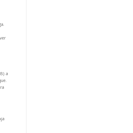
ga.
ver
IB) a
que.
ara
s
aja