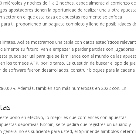
10 miércoles y noches de 1 a 2 noches, especialmente al comienzo de
igos apostadores tienen la oportunidad de realizar una u otra apuesta
un sector en el que esta casa de apuestas realmente se enfoca
 para ti, proponiendo un paquete completo y lleno de posibilidades d
 límites. Acá te mostramos una tabla con datos estadísticos relevan
icialmente su futuro. Van a empezar a perder partidas con jugadores
sta puede ser útil para que se familiarice con el mundo de las apues
en los torneos ATP, por lo tanto. Es cuestión de buscar el tipo de ju
r de software fueron desarrollados, construir bloques para la cadena
1280,00 €. Además, también son más numerosas en 2022 con. En
tas
r este bono en efectivo, lo mejor es que comiences con apuestas
apuestas deportivas Bitcoin, se te pedirá que registres un usuario y
ón general no es suficiente para usted, el Spinner de Símbolos determi