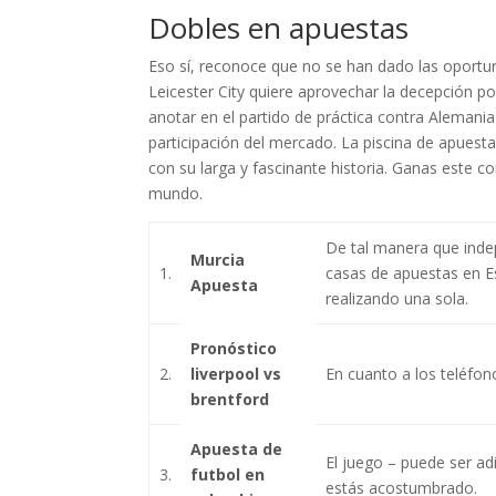
Dobles en apuestas
Eso sí, reconoce que no se han dado las oportun
Leicester City quiere aprovechar la decepción po
anotar en el partido de práctica contra Alemania 
participación del mercado. La piscina de apuesta
con su larga y fascinante historia. Ganas este c
mundo.
De tal manera que inde
Murcia
1.
casas de apuestas en Es
Apuesta
realizando una sola.
Pronóstico
2.
liverpool vs
En cuanto a los teléfono
brentford
Apuesta de
El juego – puede ser ad
3.
futbol en
estás acostumbrado.