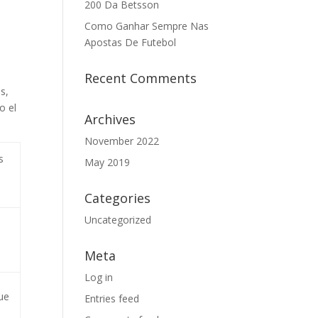
200 Da Betsson
Como Ganhar Sempre Nas
Apostas De Futebol
Recent Comments
s,
o el
Archives
November 2022
s
May 2019
Categories
Uncategorized
Meta
Log in
ue
Entries feed